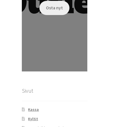
Osta nyt
Sivut
Kassa
Kyltit