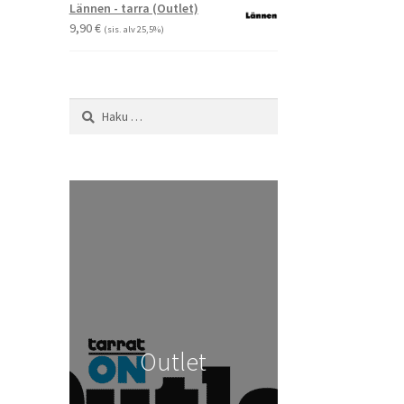
-
Lännen - tarra (Outlet)
29,90 €
9,90
€
(sis. alv 25,5%)
Haku:
Outlet