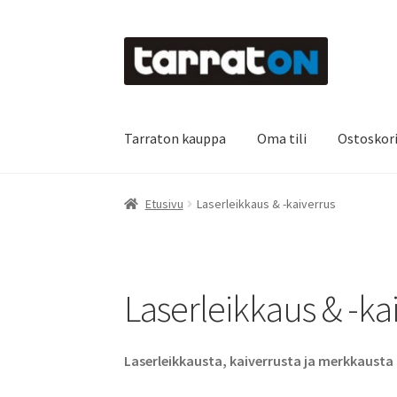
Siirry
Siirry
navigointiin
sisältöön
Tarraton kauppa
Oma tili
Ostoskor
Etusivu
Kyltit
Laserleikkaus & -kaiverrus
Main
Etusivu
Laserleikkaus & -kaiverrus
Oma tili
Ostoskori
Referenssit
Silityskuvioid
Tietoa meistä
Toimitusehdot
Värikartta
Kas
Laserleikkaus & -ka
Laserleikkausta, kaiverrusta ja merkkausta