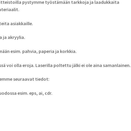
aitteistoilla pystymme työstämään tarkkoja ja laadukkaita
eriaalit.
eita asiakkaille.
ja akryylia.
mään esim. pahvia, paperia ja korkkia.
ä voi olla eroja. Laserilla poltettu jälki ei ole aina samanlainen.
semme seuraavat tiedot:
uodossa esim. eps, ai, cdr.