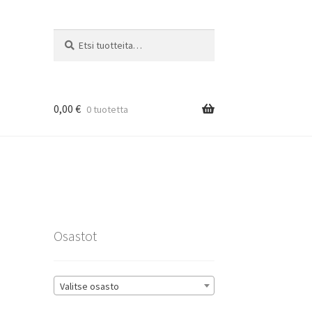
Etsi:
Haku
0,00
€
0 tuotetta
rat
Osastot
Valitse osasto