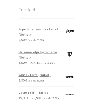
Tuotteet
Jopo ilman viivoja - tarrat
(Outlet)
2,50
€
(sis. alv 25,5%)
Helkama kilpi logo - tarra
(Outlet)
Hintaluokka:
1,50
€
–
2,90
€
(sis. alv 25,5%)
1,50 €
-
White - tarra (Outlet)
2,90 €
2,90
€
(sis. alv 25,5%)
Vator 17 HT - tarrat
Hintaluokka:
19,90
€
–
29,90
€
(sis. alv 25,5%)
19,90 €