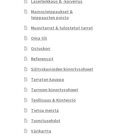
Laserleikkaus & -kaiverrus
Mainosteippaukset &
teippausten poisto
Muovitarrat & tulostetut tarrat
Oma tili
Ostoskori
Referenssit
Silityskuvioiden kiinnitysohjeet
Tarraton kauppa
Tarrojen kiinnitysohjeet
Teollisuus & Kiinteistö
Tietoa meistä
Toimitusehdot
Värikartta