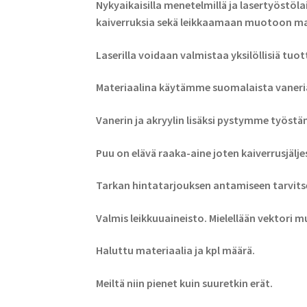
Nykyaikaisilla menetelmillä ja lasertyöstöl
kaiverruksia sekä leikkaamaan muotoon mat
Laserilla voidaan valmistaa yksilöllisiä tuott
Materiaalina käytämme suomalaista vaneria 
Vanerin ja akryylin lisäksi pystymme työstä
Puu on elävä raaka-aine joten kaiverrusjäljess
Tarkan hintatarjouksen antamiseen tarvit
Valmis leikkuuaineisto. Mielellään vektori m
Haluttu materiaalia ja kpl määrä.
Meiltä niin pienet kuin suuretkin erät.