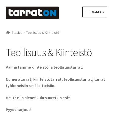
Siirry
Siirry
Valikko
navigointiin
sisältöön
Etusivu
Etusivu
Teollisuus & Kiinteistö
Kyltit
Teollisuus & Kiinteistö
Laserleikkaus & -kaiverrus
Mainosteippaukset & teippausten poisto
Valmistamme kiinteistö ja teollisuustarrat.
Muovitarrat & tulostetut tarrat
Numerotarrat, kiinteistötarrat, teollisuustarrat, tarrat
työkoneisiin sekä laitteisiin.
Oma tili
Meiltä niin pienet kuin suuretkin erät.
Ostoskori
Pyydä tarjous!