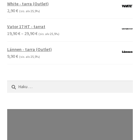
-
White - tarra (Outlet)
2,90 €
2,90
€
(sis. alv 25,5%)
Vator 17 HT - tarrat
Hintaluokka:
19,90
€
–
29,90
€
(sis. alv 25,5%)
19,90 €
-
Lännen - tarra (Outlet)
29,90 €
9,90
€
(sis. alv 25,5%)
Haku: