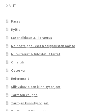
Sivut
Kassa
Kyltit
Laserleikkaus & -kaiverrus
Mainosteippaukset & teippausten poisto
Muovitarrat & tulostetut tarrat
Oma tili
Ostoskori
Referenssit
Silityskuvioiden kiinnitysohjeet
Tarraton kauppa
Tarrojen kiinnitysohjeet