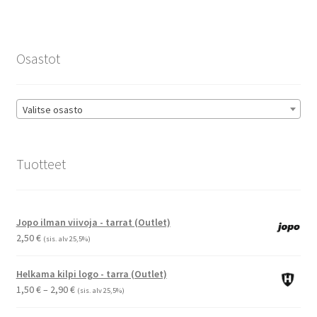
Osastot
Valitse osasto
Tuotteet
Jopo ilman viivoja - tarrat (Outlet)
2,50
€
(sis. alv 25,5%)
Helkama kilpi logo - tarra (Outlet)
Hintaluokka:
1,50
€
–
2,90
€
(sis. alv 25,5%)
1,50 €