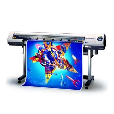
Referenssit
Silityskuvioiden kiinnitysohjeet
Tarrojen kiinnitysohjeet
Teollisuus & Kiinteistö
Tietoa meistä
Toimitusehdot
Värikartta
Kassa