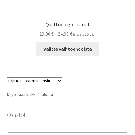
Quattro logo – tarrat
Hintaluokka:
19,90
€
–
24,90
€
(sis. alv 25,5%)
19,90 €
Tällä
-
Valitse vaihtoehdoista
tuotteella
24,90 €
on
useampi
muunnelma.
Voit
tehdä
Suosituimmat
Näytetään kaikki 4 tulosta
valinnat
ensin
tuotteen
sivulla.
Osastot