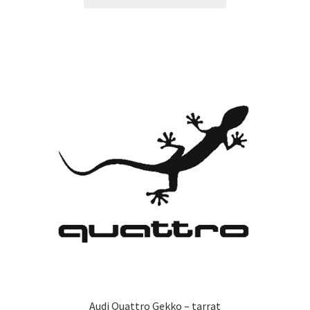
tuotteella
14,90 €
on
useampi
muunnelma.
Voit
tehdä
valinnat
tuotteen
sivulla.
Audi Quattro Gekko – tarrat