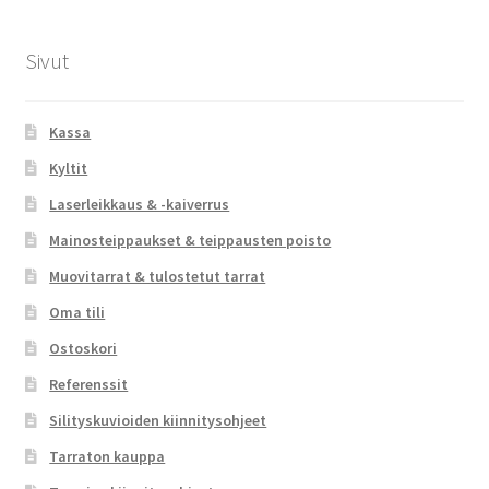
Sivut
Kassa
Kyltit
Laserleikkaus & -kaiverrus
Mainosteippaukset & teippausten poisto
Muovitarrat & tulostetut tarrat
Oma tili
Ostoskori
Referenssit
Silityskuvioiden kiinnitysohjeet
Tarraton kauppa