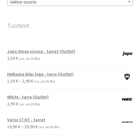
Valitse osasto
Tuotteet
Jopo ilman viivoja - tarrat (Outlet)
2,50
€
(sis. alv 25,5%)
Helkama kilpi logo - tarra (Outlet)
Hintaluokka:
1,50
€
–
2,90
€
(sis. alv 25,5%)
1,50 €
-
White - tarra (Outlet)
2,90 €
2,90
€
(sis. alv 25,5%)
Vator 17 HT - tarrat
Hintaluokka:
19,90
€
–
29,90
€
(sis. alv 25,5%)
19,90 €