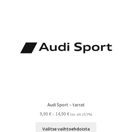
Voit
tehdä
valinnat
tuotteen
sivulla.
Audi Sport – tarrat
Hintaluokka:
9,90
€
–
14,90
€
(sis. alv 25,5%)
9,90 €
Tällä
-
Valitse vaihtoehdoista