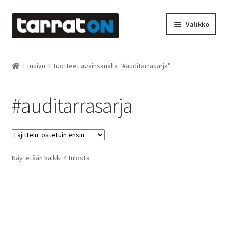
Siirry
Siirry
Valikko
navigointiin
sisältöön
Etusivu
Etusivu
Tuotteet avainsanalla “#auditarrasarja”
Kyltit
#auditarrasarja
Laserleikkaus & -kaiverrus
Mainosteippaukset & teippausten poisto
Suosituimmat
Näytetään kaikki 4 tulosta
Muovitarrat & tulostetut tarrat
ensin
Oma tili
Ostoskori