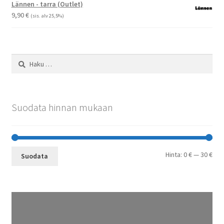
-
Lännen - tarra (Outlet)
29,90 €
9,90
€
(sis. alv 25,5%)
Haku:
Suodata hinnan mukaan
Min
Mak
Hinta:
0 €
—
30 €
Suodata