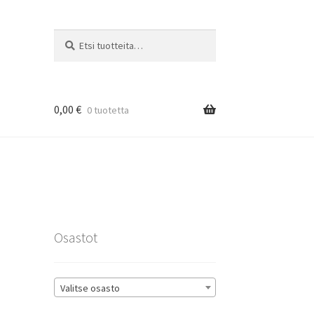
Etsi:
Haku
0,00
€
0 tuotetta
rat
Osastot
Valitse osasto