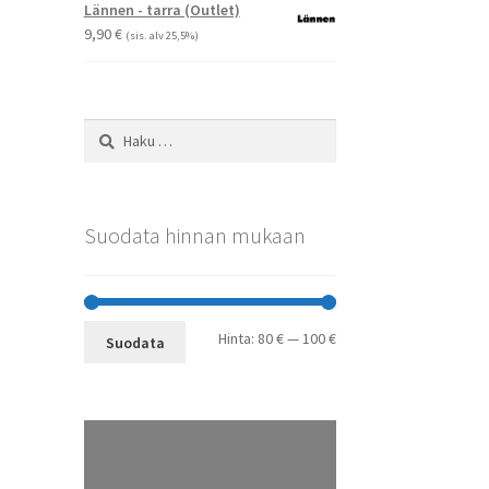
-
Lännen - tarra (Outlet)
29,90 €
9,90
€
(sis. alv 25,5%)
Haku:
Suodata hinnan mukaan
Minimihinta
Maksimihinta
Hinta:
80 €
—
100 €
Suodata