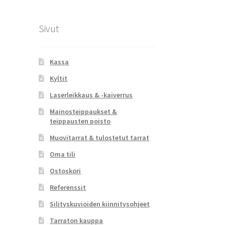
Sivut
Kassa
Kyltit
Laserleikkaus & -kaiverrus
Mainosteippaukset &
teippausten poisto
Muovitarrat & tulostetut tarrat
Oma tili
Ostoskori
Referenssit
Silityskuvioiden kiinnitysohjeet
Tarraton kauppa