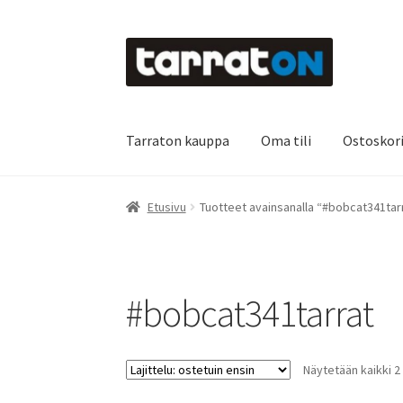
Siirry
Siirry
navigointiin
sisältöön
Tarraton kauppa
Oma tili
Ostoskor
Etusivu
Kyltit
Laserleikkaus & -kaiverrus
Main
Etusivu
Tuotteet avainsanalla “#bobcat341tar
Oma tili
Ostoskori
Referenssit
Silityskuvioid
Tietoa meistä
Toimitusehdot
Värikartta
Kas
#bobcat341tarrat
Näytetään kaikki 2