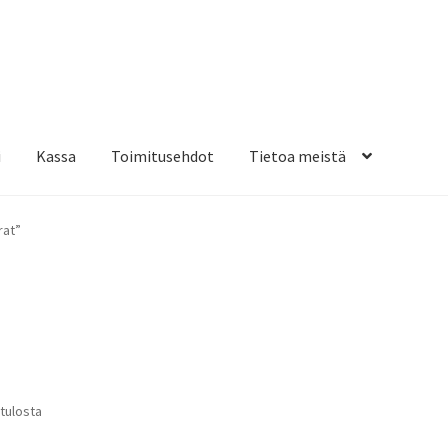
i
Kassa
Toimitusehdot
Tietoa meistä
osteippaukset & teippausten poisto
Muovitarrat & tulostetut tar
rat”
en kiinnitysohjeet
Tarrojen kiinnitysohjeet
Teollisuus & Kiinteistö
sa
Suosituimmat
 tulosta
ensin