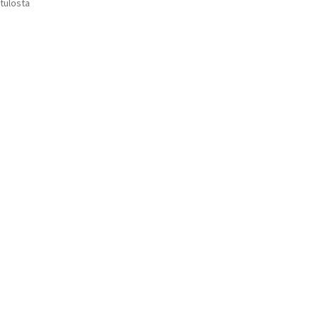
Suosituimmat
 tulosta
Voit
ensin
tehdä
valinnat
tuotteen
sivulla.