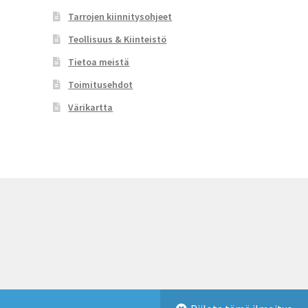
Tarrojen kiinnitysohjeet
Teollisuus & Kiinteistö
Tietoa meistä
Toimitusehdot
Värikartta