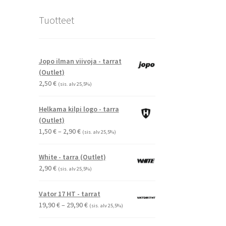
Tuotteet
Jopo ilman viivoja - tarrat
(Outlet)
2,50
€
(sis. alv 25,5%)
Helkama kilpi logo - tarra
(Outlet)
Hintaluokka:
1,50
€
–
2,90
€
(sis. alv 25,5%)
1,50 €
-
White - tarra (Outlet)
2,90 €
2,90
€
(sis. alv 25,5%)
Vator 17 HT - tarrat
Hintaluokka:
19,90
€
–
29,90
€
(sis. alv 25,5%)
19,90 €