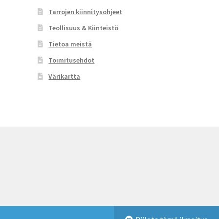
Tarrojen kiinnitysohjeet
Teollisuus & Kiinteistö
Tietoa meistä
Toimitusehdot
Värikartta