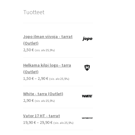
Tuotteet
Jopo ilman viivoja - tarrat
(Outlet)
2,50
€
(sis. alv 25,5%)
Helkama kilpi logo - tarra
(Outlet)
Hintaluokka:
1,50
€
–
2,90
€
(sis. alv 25,5%)
1,50 €
-
White - tarra (Outlet)
2,90 €
2,90
€
(sis. alv 25,5%)
Vator 17 HT - tarrat
Hintaluokka:
19,90
€
–
29,90
€
(sis. alv 25,5%)
19,90 €