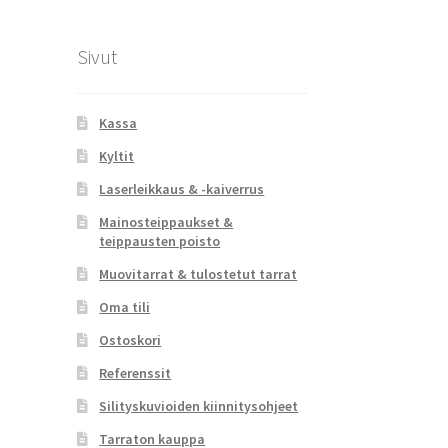
Sivut
Kassa
Kyltit
Laserleikkaus & -kaiverrus
Mainosteippaukset &
teippausten poisto
Muovitarrat & tulostetut tarrat
Oma tili
Ostoskori
Referenssit
Silityskuvioiden kiinnitysohjeet
Tarraton kauppa