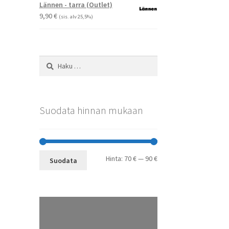
-
Lännen - tarra (Outlet)
29,90 €
9,90
€
(sis. alv 25,5%)
Haku:
Suodata hinnan mukaan
Minimihinta
Maksimihinta
Hinta:
70 €
—
90 €
Suodata