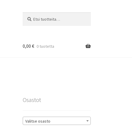
Etsi:
Haku
0,00
€
0 tuotetta
rat
Osastot
Valitse osasto