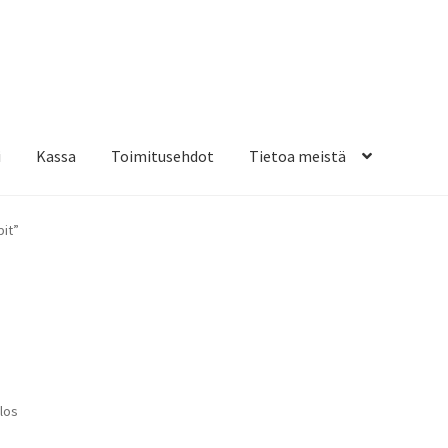
i
Kassa
Toimitusehdot
Tietoa meistä
osteippaukset & teippausten poisto
Muovitarrat & tulostetut tar
pit”
en kiinnitysohjeet
Tarrojen kiinnitysohjeet
Teollisuus & Kiinteistö
sa
los