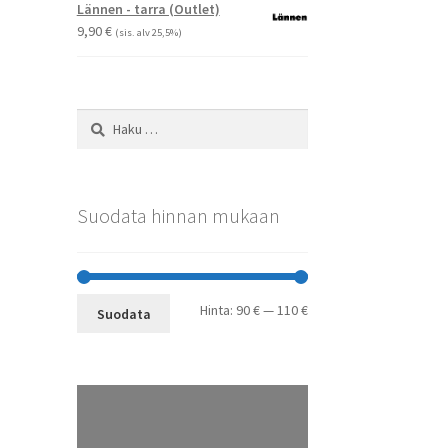
-
Lännen - tarra (Outlet)
29,90 €
9,90
€
(sis. alv 25,5%)
Haku:
Suodata hinnan mukaan
Minimihinta
Maksimihinta
Hinta:
90 €
—
110 €
Suodata