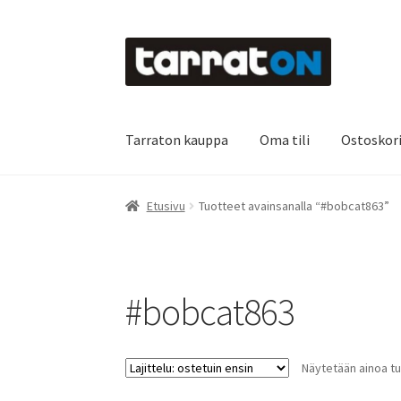
Siirry
Siirry
navigointiin
sisältöön
Tarraton kauppa
Oma tili
Ostoskor
Etusivu
Kyltit
Laserleikkaus & -kaiverrus
Main
Etusivu
Tuotteet avainsanalla “#bobcat863”
Oma tili
Ostoskori
Referenssit
Silityskuvioid
Tietoa meistä
Toimitusehdot
Värikartta
Kas
#bobcat863
Näytetään ainoa tu