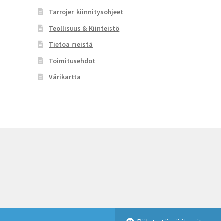
Tarrojen kiinnitysohjeet
Teollisuus & Kiinteistö
Tietoa meistä
Toimitusehdot
Värikartta