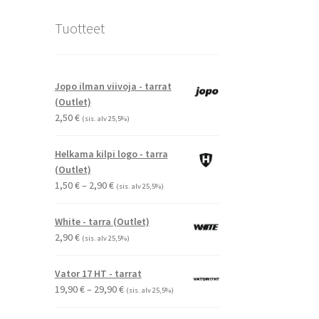
Tuotteet
Jopo ilman viivoja - tarrat
(Outlet)
2,50
€
(sis. alv 25,5%)
Helkama kilpi logo - tarra
(Outlet)
Hintaluokka:
1,50
€
–
2,90
€
(sis. alv 25,5%)
1,50 €
-
White - tarra (Outlet)
2,90 €
2,90
€
(sis. alv 25,5%)
Vator 17 HT - tarrat
Hintaluokka:
19,90
€
–
29,90
€
(sis. alv 25,5%)
19,90 €