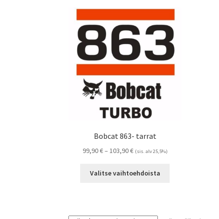
Bobcat 863- tarrat
Hintaluokka:
99,90
€
–
103,90
€
(sis. alv 25,5%)
99,90 €
Tällä
-
Valitse vaihtoehdoista
tuotteella
103,90 €
on
useampi
muunnelma.