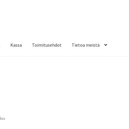
i
Kassa
Toimitusehdot
Tietoa meistä
osteippaukset & teippausten poisto
Muovitarrat & tulostetut tar
en kiinnitysohjeet
Tarrojen kiinnitysohjeet
Teollisuus & Kiinteistö
sa
los