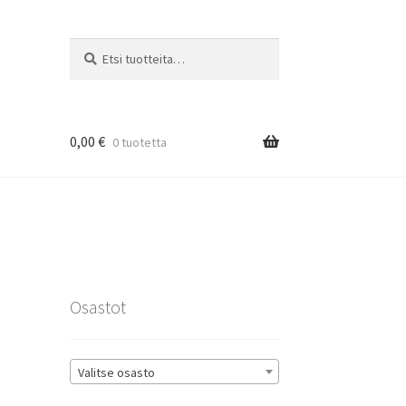
Etsi:
Haku
0,00
€
0 tuotetta
rat
Osastot
Valitse osasto