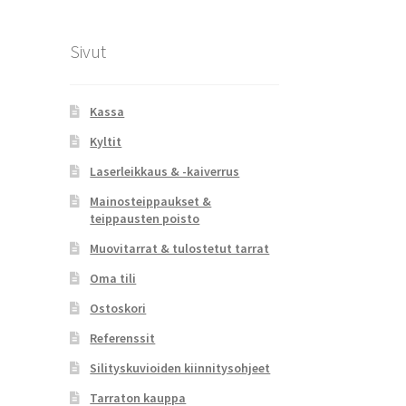
Sivut
Kassa
Kyltit
Laserleikkaus & -kaiverrus
Mainosteippaukset &
teippausten poisto
Muovitarrat & tulostetut tarrat
Oma tili
Ostoskori
Referenssit
Silityskuvioiden kiinnitysohjeet
Tarraton kauppa