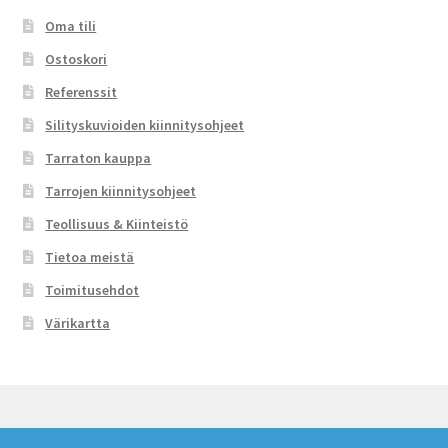
Oma tili
Ostoskori
Referenssit
Silityskuvioiden kiinnitysohjeet
Tarraton kauppa
Tarrojen kiinnitysohjeet
Teollisuus & Kiinteistö
Tietoa meistä
Toimitusehdot
Värikartta