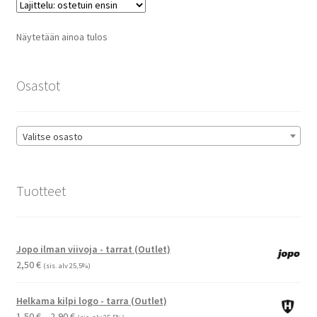
Voit
tehdä
Näytetään ainoa tulos
valinnat
tuotteen
sivulla.
Osastot
Valitse osasto
Tuotteet
Jopo ilman viivoja - tarrat (Outlet)
2,50
€
(sis. alv 25,5%)
Helkama kilpi logo - tarra (Outlet)
Hintaluokka:
1,50
€
–
2,90
€