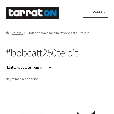
Siirry
Siirry
Valikko
navigointiin
sisältöön
Etusivu
Etusivu
Tuotteet avainsanalla “#bobcatt250teipit”
Kyltit
#bobcatt250teipit
Laserleikkaus & -kaiverrus
Mainosteippaukset & teippausten poisto
Näytetään ainoa tulos
Muovitarrat & tulostetut tarrat
Oma tili
Ostoskori