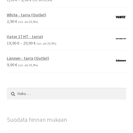
(sis. alv 25,5%)
1,50 €
-
White - tarra (Outlet)
2,90 €
2,90
€
(sis. alv 25,5%)
Vator 17 HT - tarrat
Hintaluokka:
19,90
€
–
29,90
€
(sis. alv 25,5%)
19,90 €
-
Lännen - tarra (Outlet)
29,90 €
9,90
€
(sis. alv 25,5%)
Haku:
Suodata hinnan mukaan