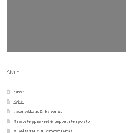
Sivut
Kassa
Kyltit
Laserleikkaus & -kaiverrus
Mainosteippaukset & teippausten poisto
Muovitarrat & tulostetut tarrat