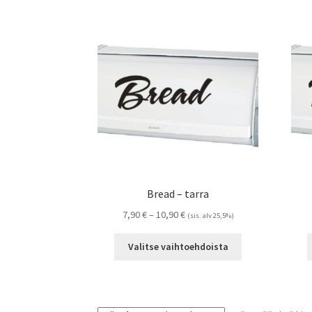
Bread – tarra
Hintaluokka:
7,90
€
–
10,90
€
(sis. alv 25,5%)
7,90 €
Tällä
-
Valitse vaihtoehdoista
tuotteella
10,90 €
on
useampi
muunnelma.