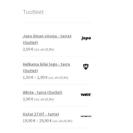
Tuotteet
Jopo ilman viivoja - tarrat
(Outlet)
2,50
€
(sis. alv 25,5%)
Helkama kilpi logo - tarra
(Outlet)
Hintaluokka:
1,50
€
–
2,90
€
(sis. alv 25,5%)
1,50 €
-
White - tarra (Outlet)
2,90 €
2,90
€
(sis. alv 25,5%)
Vator 17 HT - tarrat
Hintaluokka:
19,90
€
–
29,90
€
(sis. alv 25,5%)
19,90 €