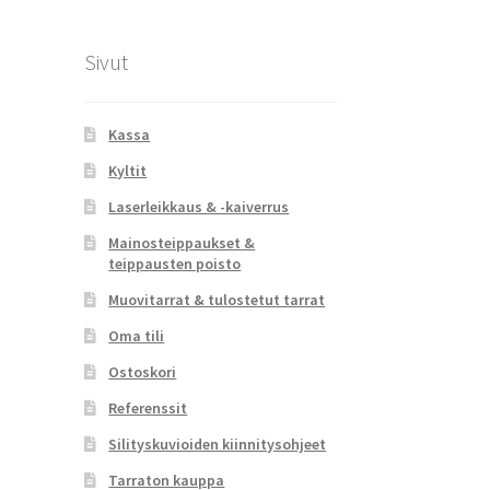
Sivut
Kassa
Kyltit
Laserleikkaus & -kaiverrus
Mainosteippaukset &
teippausten poisto
Muovitarrat & tulostetut tarrat
Oma tili
Ostoskori
Referenssit
Silityskuvioiden kiinnitysohjeet
Tarraton kauppa