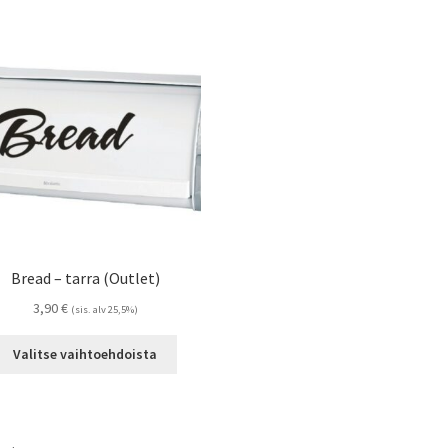
Bread – tarra (Outlet)
3,90
€
(sis. alv 25,5%)
Tällä
Valitse vaihtoehdoista
tuotteella
on
useampi
muunnelma.