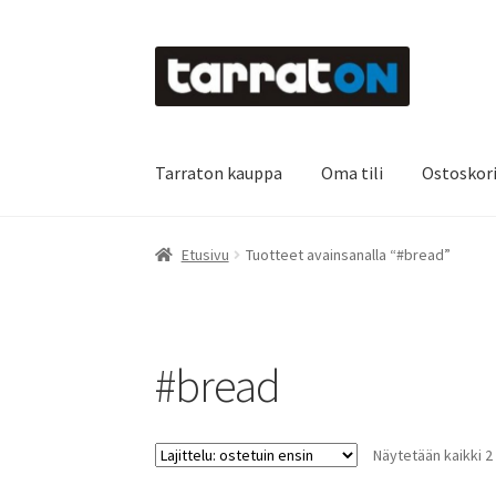
Siirry
Siirry
navigointiin
sisältöön
Tarraton kauppa
Oma tili
Ostoskor
Etusivu
Kyltit
Laserleikkaus & -kaiverrus
Main
Etusivu
Tuotteet avainsanalla “#bread”
Oma tili
Ostoskori
Referenssit
Silityskuvioid
Tietoa meistä
Toimitusehdot
Värikartta
Kas
#bread
Näytetään kaikki 2