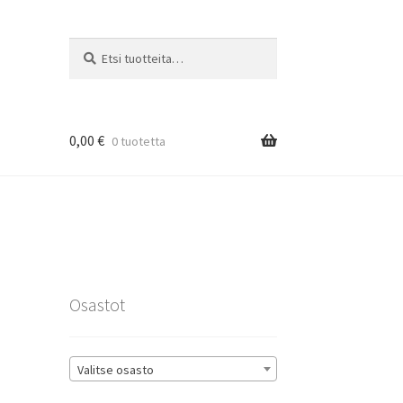
Etsi:
Haku
0,00
€
0 tuotetta
rat
Osastot
Valitse osasto