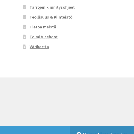
Tarrojen kiinnitysohjeet
Teollisuus & Kiinteistö
Tietoa meistä
Toimitusehdot
Värikartta