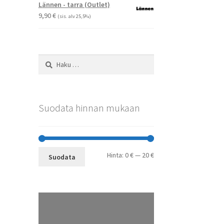
-
Lännen - tarra (Outlet)
29,90 €
9,90
€
(sis. alv 25,5%)
Haku:
Suodata hinnan mukaan
Minimihinta
Maksimihinta
Hinta:
0 €
—
20 €
Suodata