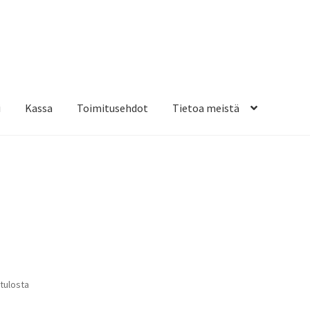
i
Kassa
Toimitusehdot
Tietoa meistä
osteippaukset & teippausten poisto
Muovitarrat & tulostetut tar
en kiinnitysohjeet
Tarrojen kiinnitysohjeet
Teollisuus & Kiinteistö
sa
Suosituimmat
 tulosta
ensin