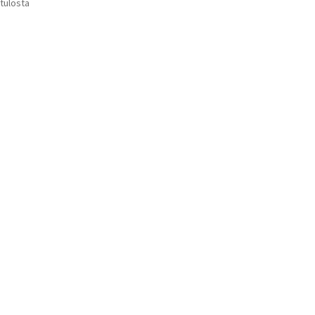
Suosituimmat
 tulosta
Voit
ensin
tehdä
valinnat
tuotteen
sivulla.