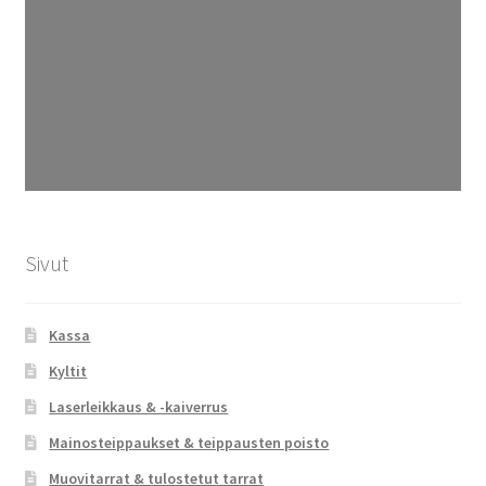
Sivut
Kassa
Kyltit
Laserleikkaus & -kaiverrus
Mainosteippaukset & teippausten poisto
Muovitarrat & tulostetut tarrat