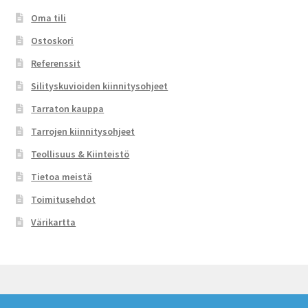
Oma tili
Ostoskori
Referenssit
Silityskuvioiden kiinnitysohjeet
Tarraton kauppa
Tarrojen kiinnitysohjeet
Teollisuus & Kiinteistö
Tietoa meistä
Toimitusehdot
Värikartta