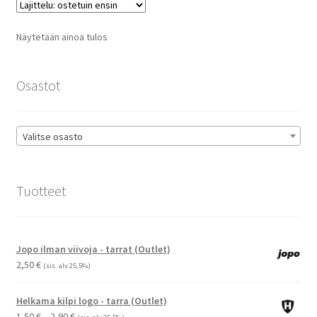
Voit
tehdä
Näytetään ainoa tulos
valinnat
tuotteen
sivulla.
Osastot
Valitse osasto
Tuotteet
Jopo ilman viivoja - tarrat (Outlet)
2,50
€
(sis. alv 25,5%)
Helkama kilpi logo - tarra (Outlet)
Hintaluokka:
1,50
€
–
2,90
€