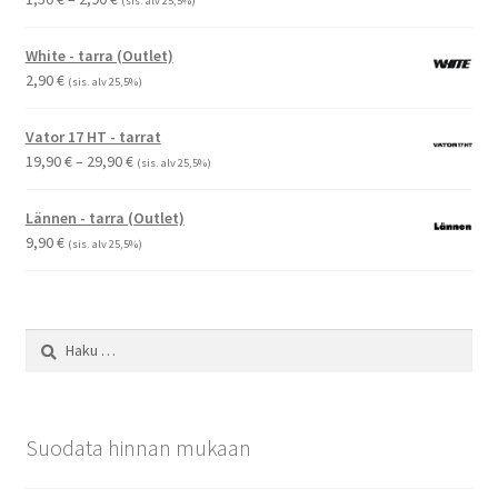
(sis. alv 25,5%)
1,50 €
-
White - tarra (Outlet)
2,90 €
2,90
€
(sis. alv 25,5%)
Vator 17 HT - tarrat
Hintaluokka:
19,90
€
–
29,90
€
(sis. alv 25,5%)
19,90 €
-
Lännen - tarra (Outlet)
29,90 €
9,90
€
(sis. alv 25,5%)
Haku:
Suodata hinnan mukaan