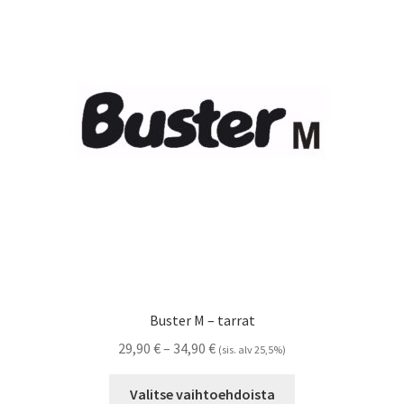
Voit
tehdä
valinnat
tuotteen
sivulla.
Buster M – tarrat
Hintaluokka:
29,90
€
–
34,90
€
(sis. alv 25,5%)
29,90 €
Tällä
-
Valitse vaihtoehdoista