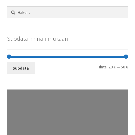
Haku:
Suodata hinnan mukaan
Min
Mak
Hinta:
20 €
—
50 €
Suodata