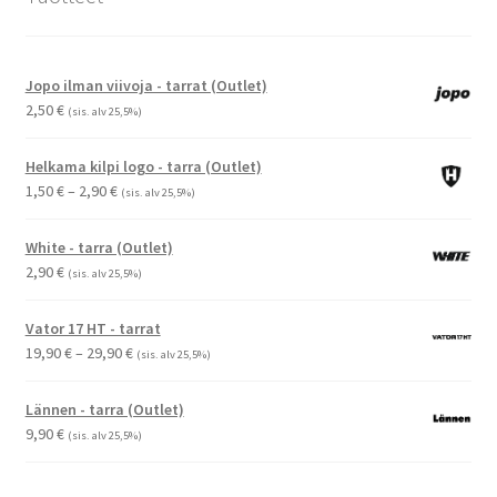
Jopo ilman viivoja - tarrat (Outlet)
2,50
€
(sis. alv 25,5%)
Helkama kilpi logo - tarra (Outlet)
Hintaluokka:
1,50
€
–
2,90
€
(sis. alv 25,5%)
1,50 €
-
White - tarra (Outlet)
2,90 €
2,90
€
(sis. alv 25,5%)
Vator 17 HT - tarrat
Hintaluokka:
19,90
€
–
29,90
€
(sis. alv 25,5%)
19,90 €
-
Lännen - tarra (Outlet)
29,90 €
9,90
€
(sis. alv 25,5%)