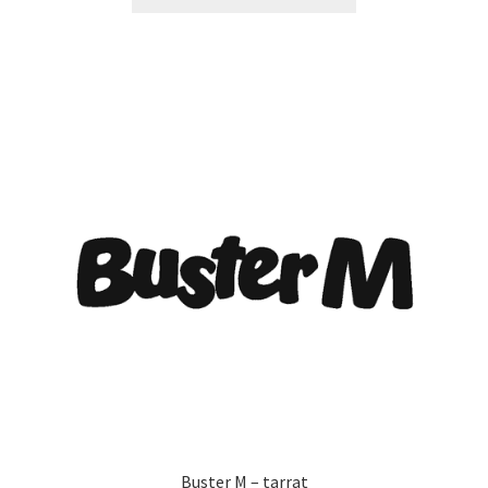
tuotteella
34,90 €
on
useampi
muunnelma.
Voit
tehdä
valinnat
tuotteen
sivulla.
Buster M – tarrat