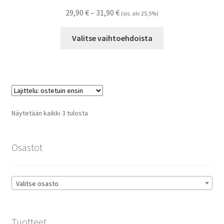
Hintaluokka:
29,90
€
–
31,90
€
(sis. alv 25,5%)
29,90 €
Tällä
-
Valitse vaihtoehdoista
tuotteella
31,90 €
on
useampi
muunnelma.
Voit
tehdä
Suosituimmat
Näytetään kaikki 3 tulosta
valinnat
ensin
tuotteen
sivulla.
Osastot
Valitse osasto
Tuotteet