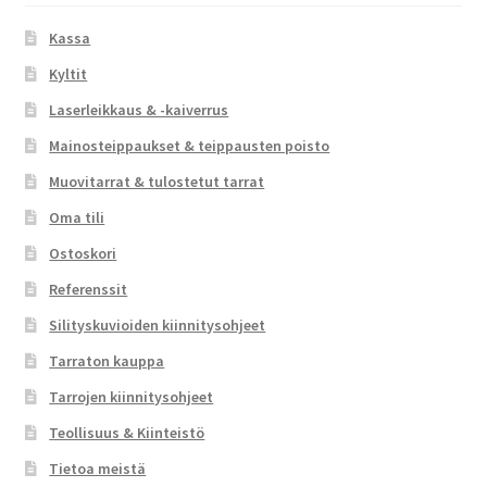
Kassa
Kyltit
Laserleikkaus & -kaiverrus
Mainosteippaukset & teippausten poisto
Muovitarrat & tulostetut tarrat
Oma tili
Ostoskori
Referenssit
Silityskuvioiden kiinnitysohjeet
Tarraton kauppa
Tarrojen kiinnitysohjeet
Teollisuus & Kiinteistö
Tietoa meistä