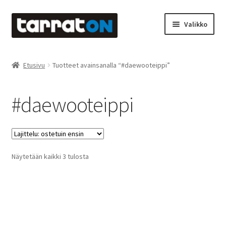
Siirry
Siirry
Valikko
navigointiin
sisältöön
Etusivu
Etusivu
Tuotteet avainsanalla “#daewooteippi”
Kyltit
#daewooteippi
Laserleikkaus & -kaiverrus
Mainosteippaukset & teippausten poisto
Suosituimmat
Näytetään kaikki 3 tulosta
Muovitarrat & tulostetut tarrat
ensin
Oma tili
Ostoskori