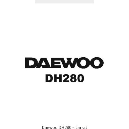
tuotteella
12,90 €
on
useampi
muunnelma.
Voit
tehdä
valinnat
tuotteen
sivulla.
Daewoo DH280 – tarrat