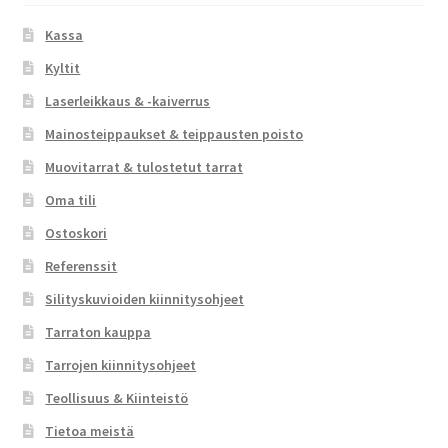
Kassa
Kyltit
Laserleikkaus & -kaiverrus
Mainosteippaukset & teippausten poisto
Muovitarrat & tulostetut tarrat
Oma tili
Ostoskori
Referenssit
Silityskuvioiden kiinnitysohjeet
Tarraton kauppa
Tarrojen kiinnitysohjeet
Teollisuus & Kiinteistö
Tietoa meistä