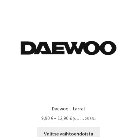
Voit
tehdä
valinnat
tuotteen
sivulla.
Daewoo – tarrat
Hintaluokka:
9,90
€
–
12,90
€
(sis. alv 25,5%)
9,90 €
Tällä
-
Valitse vaihtoehdoista