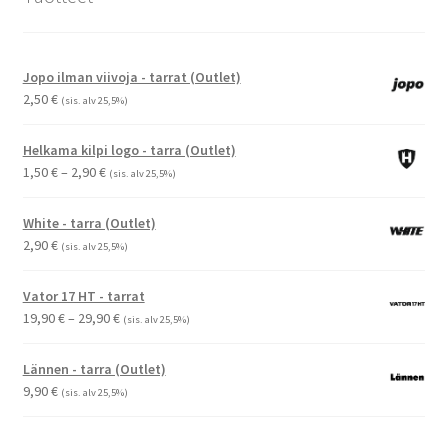
Jopo ilman viivoja - tarrat (Outlet)
2,50
€
(sis. alv 25,5%)
Helkama kilpi logo - tarra (Outlet)
Hintaluokka:
1,50
€
–
2,90
€
(sis. alv 25,5%)
1,50 €
-
White - tarra (Outlet)
2,90 €
2,90
€
(sis. alv 25,5%)
Vator 17 HT - tarrat
Hintaluokka:
19,90
€
–
29,90
€
(sis. alv 25,5%)
19,90 €
-
Lännen - tarra (Outlet)
29,90 €
9,90
€
(sis. alv 25,5%)