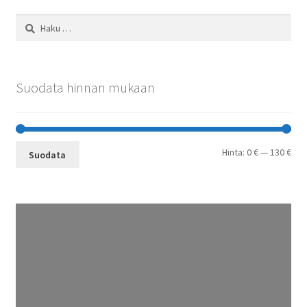
Haku:
Suodata hinnan mukaan
Min
Mak
Hinta:
0 €
—
130 €
Suodata