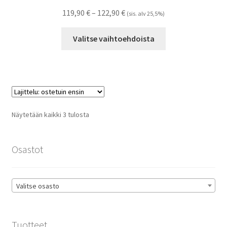
Hintaluokka:
119,90
€
–
122,90
€
(sis. alv 25,5%)
119,90 €
Tällä
-
Valitse vaihtoehdoista
tuotteella
122,90 €
on
useampi
muunnelma.
Voit
tehdä
Suosituimmat
Näytetään kaikki 3 tulosta
valinnat
ensin
tuotteen
sivulla.
Osastot
Valitse osasto
Tuotteet