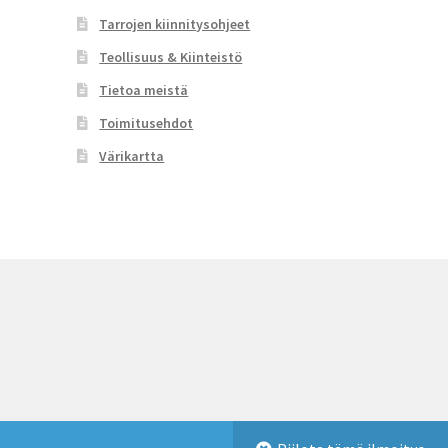
Tarrojen kiinnitysohjeet
Teollisuus & Kiinteistö
Tietoa meistä
Toimitusehdot
Värikartta