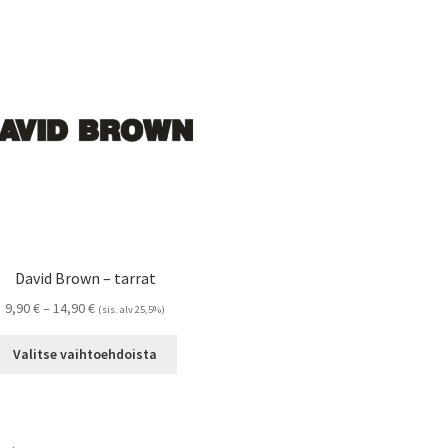
David Brown – tarrat
Hintaluokka:
9,90
€
–
14,90
€
(sis. alv 25,5%)
9,90 €
Tällä
-
Valitse vaihtoehdoista
tuotteella
14,90 €
on
useampi
muunnelma.