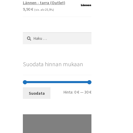
-
Lännen - tarra (Outlet)
29,90 €
9,90
€
(sis. alv 25,5%)
Haku:
Suodata hinnan mukaan
Minimihinta
Maksimihinta
Hinta:
0 €
—
30 €
Suodata