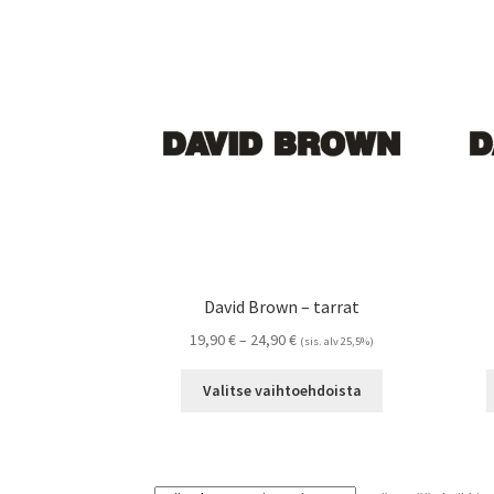
David Brown – tarrat
Hintaluokka:
19,90
€
–
24,90
€
(sis. alv 25,5%)
19,90 €
Tällä
-
Valitse vaihtoehdoista
tuotteella
24,90 €
on
useampi
muunnelma.