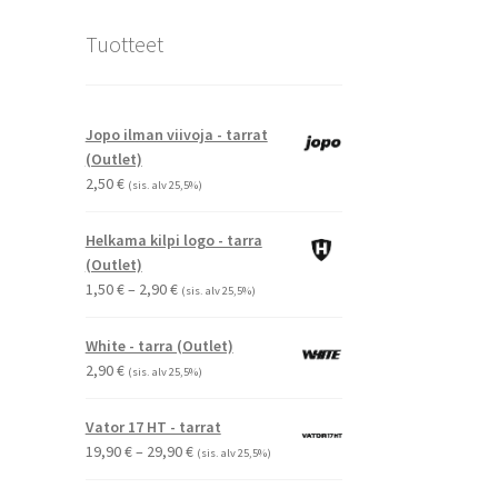
Tuotteet
Jopo ilman viivoja - tarrat
(Outlet)
2,50
€
(sis. alv 25,5%)
Helkama kilpi logo - tarra
(Outlet)
Hintaluokka:
1,50
€
–
2,90
€
(sis. alv 25,5%)
1,50 €
-
White - tarra (Outlet)
2,90 €
2,90
€
(sis. alv 25,5%)
Vator 17 HT - tarrat
Hintaluokka:
19,90
€
–
29,90
€
(sis. alv 25,5%)
19,90 €