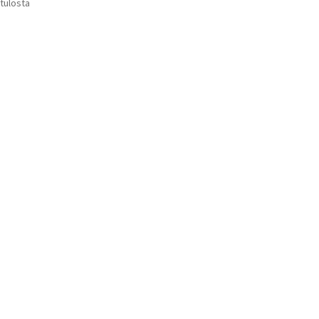
Suosituimmat
 tulosta
Voit
ensin
tehdä
valinnat
tuotteen
sivulla.