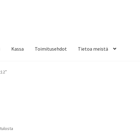
i
Kassa
Toimitusehdot
Tietoa meistä
osteippaukset & teippausten poisto
Muovitarrat & tulostetut tar
212”
en kiinnitysohjeet
Tarrojen kiinnitysohjeet
Teollisuus & Kiinteistö
sa
Suosituimmat
 tulosta
ensin