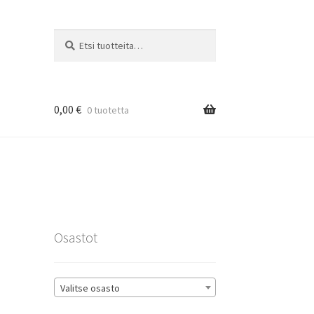
Etsi:
Haku
0,00
€
0 tuotetta
rat
Osastot
Valitse osasto