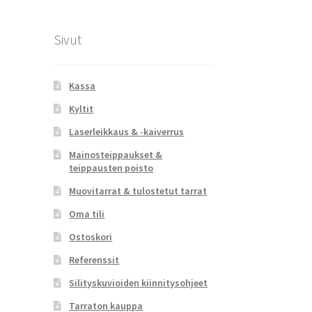
Sivut
Kassa
Kyltit
Laserleikkaus & -kaiverrus
Mainosteippaukset &
teippausten poisto
Muovitarrat & tulostetut tarrat
Oma tili
Ostoskori
Referenssit
Silityskuvioiden kiinnitysohjeet
Tarraton kauppa