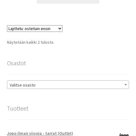
tuotteella
14,90 €
on
useampi
muunnelma.
Voit
tehdä
Suosituimmat
Näytetään kaikki 2 tulosta
valinnat
ensin
tuotteen
sivulla.
Osastot
Valitse osasto
Tuotteet
Jopo ilman viivoja - tarrat (Outlet)