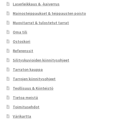
Laserleikkaus & -kaiverrus
Mainosteippaukset & teippausten poisto
Muovitarrat & tulostetut tarrat
Oma tili
Ostoskori
Referenssit
Silityskuvioiden kiinnitysohjeet
Tarraton kauppa
Tarrojen kiinnitysohjeet
Teollisuus & Kiinteistö
Tietoa meistä
Toimitusehdot
Värikartta