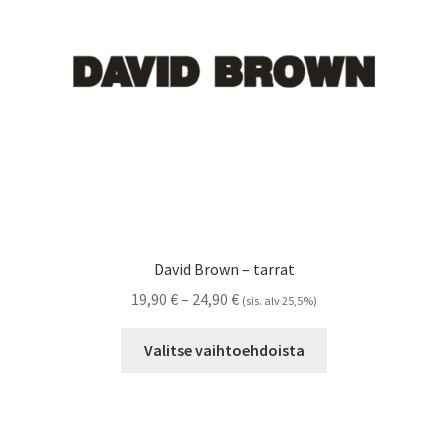
Referenssit
Silityskuvioiden kiinnitysohjeet
Tarrojen kiinnitysohjeet
Teollisuus & Kiinteistö
Tietoa meistä
David Brown – tarrat
Toimitusehdot
Hintaluokka:
19,90
€
–
24,90
€
(sis. alv 25,5%)
19,90 €
Tällä
Värikartta
-
Valitse vaihtoehdoista
tuotteella
24,90 €
on
Kassa
useampi
muunnelma.