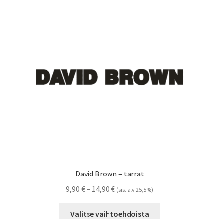
Voit
tehdä
valinnat
tuotteen
sivulla.
David Brown – tarrat
Hintaluokka:
9,90
€
–
14,90
€
(sis. alv 25,5%)
9,90 €
Tällä
-
Valitse vaihtoehdoista