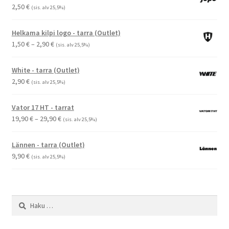
2,50
€
(sis. alv 25,5%)
Helkama kilpi logo - tarra (Outlet)
Hintaluokka:
1,50
€
–
2,90
€
(sis. alv 25,5%)
1,50 €
-
White - tarra (Outlet)
2,90 €
2,90
€
(sis. alv 25,5%)
Vator 17 HT - tarrat
Hintaluokka:
19,90
€
–
29,90
€
(sis. alv 25,5%)
19,90 €
-
Lännen - tarra (Outlet)
29,90 €
9,90
€
(sis. alv 25,5%)
Haku: