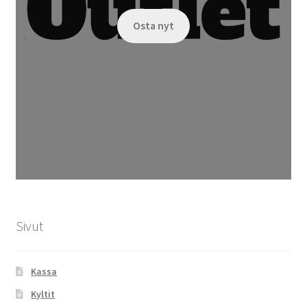
Osta nyt
Sivut
Kassa
Kyltit