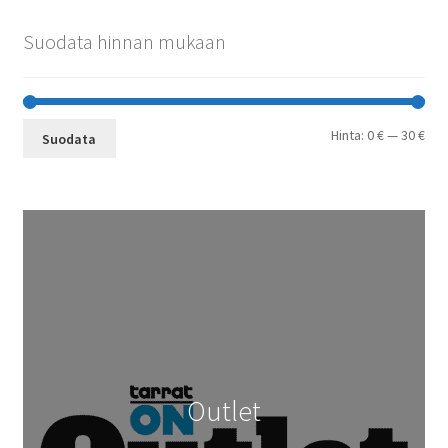
Suodata hinnan mukaan
Min
Mak
Hinta:
0 €
—
30 €
Suodata
Outlet