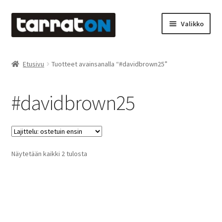
Siirry
Siirry
Valikko
navigointiin
sisältöön
Etusivu
Etusivu
Tuotteet avainsanalla “#davidbrown25”
Kyltit
#davidbrown25
Laserleikkaus & -kaiverrus
Mainosteippaukset & teippausten poisto
Suosituimmat
Näytetään kaikki 2 tulosta
Muovitarrat & tulostetut tarrat
ensin
Oma tili
Ostoskori