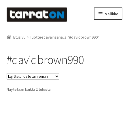
Siirry
Siirry
Valikko
navigointiin
sisältöön
Etusivu
Etusivu
Tuotteet avainsanalla “#davidbrown990”
Kyltit
#davidbrown990
Laserleikkaus & -kaiverrus
Mainosteippaukset & teippausten poisto
Suosituimmat
Näytetään kaikki 2 tulosta
Muovitarrat & tulostetut tarrat
ensin
Oma tili
Ostoskori