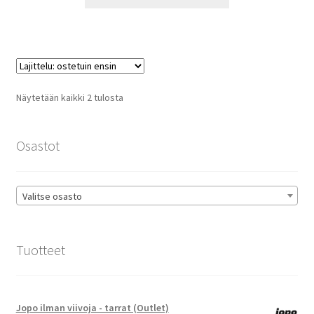
tuotteella
14,90 €
on
useampi
muunnelma.
Voit
tehdä
Suosituimmat
Näytetään kaikki 2 tulosta
valinnat
ensin
tuotteen
sivulla.
Osastot
Valitse osasto
Tuotteet
Jopo ilman viivoja - tarrat (Outlet)