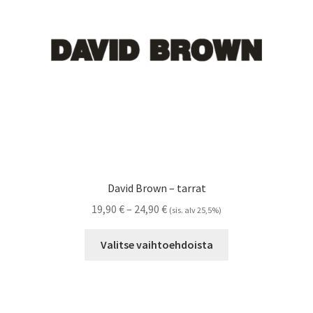
Referenssit
Silityskuvioiden kiinnitysohjeet
Tarrojen kiinnitysohjeet
Teollisuus & Kiinteistö
Tietoa meistä
David Brown – tarrat
Toimitusehdot
Hintaluokka:
19,90
€
–
24,90
€
(sis. alv 25,5%)
19,90 €
Tällä
Värikartta
-
Valitse vaihtoehdoista
tuotteella
24,90 €
on
Kassa
useampi
muunnelma.