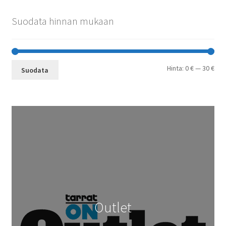
Suodata hinnan mukaan
Min
Mak
Hinta:
0 €
—
30 €
Suodata
Outlet