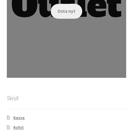
Osta nyt
Sivut
Kassa
Kyltit