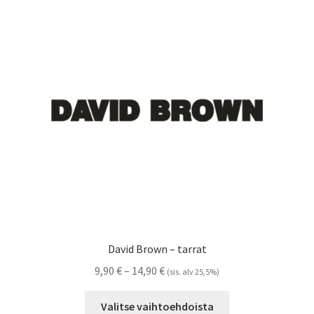
Voit
tehdä
valinnat
tuotteen
sivulla.
David Brown – tarrat
Hintaluokka:
9,90
€
–
14,90
€
(sis. alv 25,5%)
9,90 €
Tällä
-
Valitse vaihtoehdoista