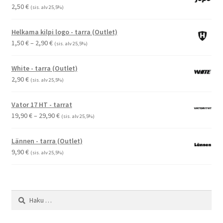
2,50
€
(sis. alv 25,5%)
Helkama kilpi logo - tarra (Outlet)
Hintaluokka:
1,50
€
–
2,90
€
(sis. alv 25,5%)
1,50 €
-
White - tarra (Outlet)
2,90 €
2,90
€
(sis. alv 25,5%)
Vator 17 HT - tarrat
Hintaluokka:
19,90
€
–
29,90
€
(sis. alv 25,5%)
19,90 €
-
Lännen - tarra (Outlet)
29,90 €
9,90
€
(sis. alv 25,5%)
Haku: