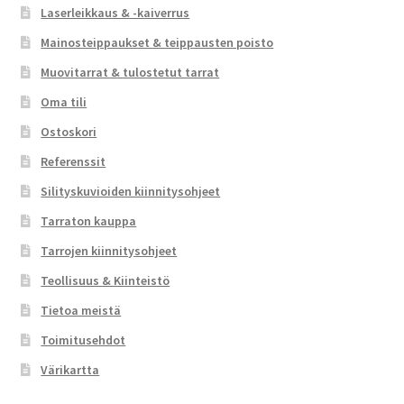
Laserleikkaus & -kaiverrus
Mainosteippaukset & teippausten poisto
Muovitarrat & tulostetut tarrat
Oma tili
Ostoskori
Referenssit
Silityskuvioiden kiinnitysohjeet
Tarraton kauppa
Tarrojen kiinnitysohjeet
Teollisuus & Kiinteistö
Tietoa meistä
Toimitusehdot
Värikartta