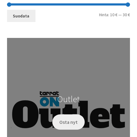
Min
Mak
Hinta:
10 €
—
30 €
Suodata
Outlet
Osta nyt