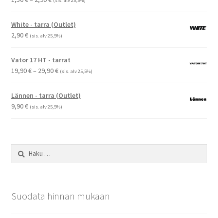
(sis. alv 25,5%)
1,50 €
-
White - tarra (Outlet)
2,90 €
2,90
€
(sis. alv 25,5%)
Vator 17 HT - tarrat
Hintaluokka:
19,90
€
–
29,90
€
(sis. alv 25,5%)
19,90 €
-
Lännen - tarra (Outlet)
29,90 €
9,90
€
(sis. alv 25,5%)
Haku:
Suodata hinnan mukaan