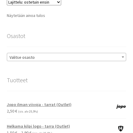
Voit
tehdä
Näytetään ainoa tulos
valinnat
tuotteen
sivulla.
Osastot
Valitse osasto
Tuotteet
Jopo ilman viivoja - tarrat (Outlet)
2,50
€
(sis. alv 25,5%)
Helkama kilpi logo - tarra (Outlet)
Hintaluokka:
1,50
€
–
2,90
€