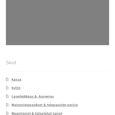
Sivut
Kassa
Kyltit
Laserleikkaus & -kaiverrus
Mainosteippaukset & teippausten poisto
Muovitarrat & tulostetut tarrat