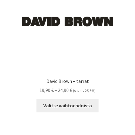
Referenssit
Silityskuvioiden kiinnitysohjeet
Tarrojen kiinnitysohjeet
Teollisuus & Kiinteistö
Tietoa meistä
David Brown – tarrat
Toimitusehdot
Hintaluokka:
19,90
€
–
24,90
€
(sis. alv 25,5%)
19,90 €
Tällä
Värikartta
-
Valitse vaihtoehdoista
tuotteella
24,90 €
on
Kassa
useampi
muunnelma.