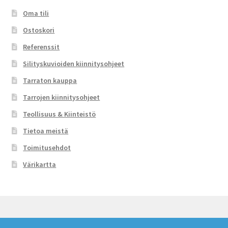
Oma tili
Ostoskori
Referenssit
Silityskuvioiden kiinnitysohjeet
Tarraton kauppa
Tarrojen kiinnitysohjeet
Teollisuus & Kiinteistö
Tietoa meistä
Toimitusehdot
Värikartta