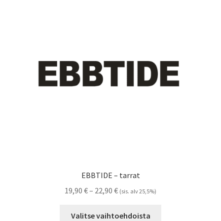
Voit
tehdä
valinnat
tuotteen
sivulla.
EBBTIDE – tarrat
Hintaluokka:
19,90
€
–
22,90
€
(sis. alv 25,5%)
19,90 €
Tällä
-
Valitse vaihtoehdoista