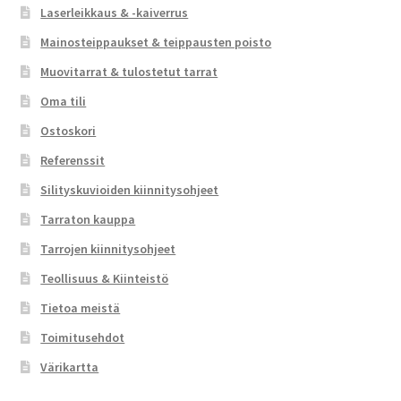
Laserleikkaus & -kaiverrus
Mainosteippaukset & teippausten poisto
Muovitarrat & tulostetut tarrat
Oma tili
Ostoskori
Referenssit
Silityskuvioiden kiinnitysohjeet
Tarraton kauppa
Tarrojen kiinnitysohjeet
Teollisuus & Kiinteistö
Tietoa meistä
Toimitusehdot
Värikartta