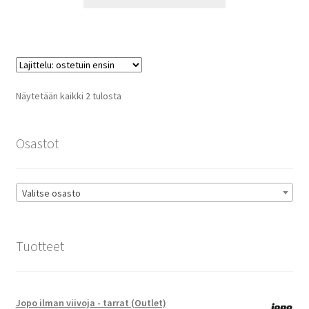
tuotteella
22,90 €
on
useampi
muunnelma.
Voit
tehdä
Suosituimmat
Näytetään kaikki 2 tulosta
valinnat
ensin
tuotteen
sivulla.
Osastot
Valitse osasto
Tuotteet
Jopo ilman viivoja - tarrat (Outlet)