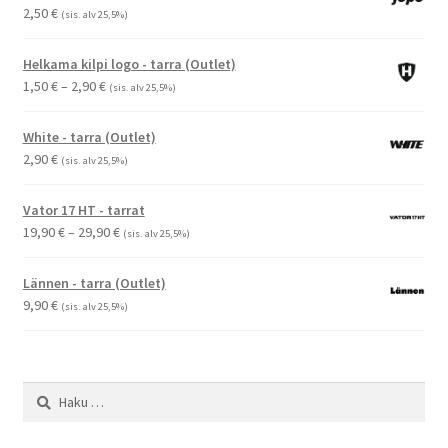
2,50
€
(sis. alv 25,5%)
Helkama kilpi logo - tarra (Outlet)
Hintaluokka:
1,50
€
–
2,90
€
(sis. alv 25,5%)
1,50 €
-
White - tarra (Outlet)
2,90 €
2,90
€
(sis. alv 25,5%)
Vator 17 HT - tarrat
Hintaluokka:
19,90
€
–
29,90
€
(sis. alv 25,5%)
19,90 €
-
Lännen - tarra (Outlet)
29,90 €
9,90
€
(sis. alv 25,5%)
Haku: