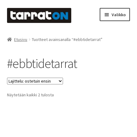
Siirry
Siirry
Valikko
navigointiin
sisältöön
Etusivu
Etusivu
Tuotteet avainsanalla “#ebbtidetarrat”
Kyltit
#ebbtidetarrat
Laserleikkaus & -kaiverrus
Mainosteippaukset & teippausten poisto
Suosituimmat
Näytetään kaikki 2 tulosta
Muovitarrat & tulostetut tarrat
ensin
Oma tili
Ostoskori