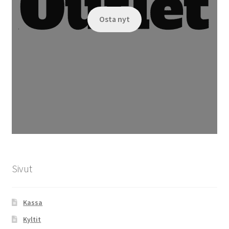
Osta nyt
Sivut
Kassa
Kyltit