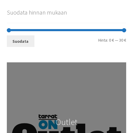
Suodata hinnan mukaan
Min
Mak
Hinta:
0 €
—
30 €
Suodata
Outlet