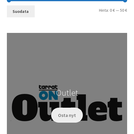
Min
Mak
Hinta:
0 €
—
50 €
Suodata
Outlet
Osta nyt