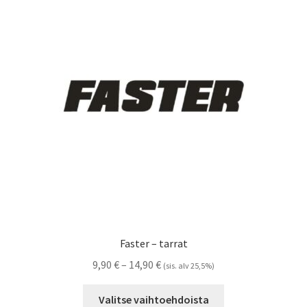
Voit
tehdä
valinnat
tuotteen
sivulla.
Faster – tarrat
Hintaluokka:
9,90
€
–
14,90
€
(sis. alv 25,5%)
9,90 €
Tällä
-
Valitse vaihtoehdoista