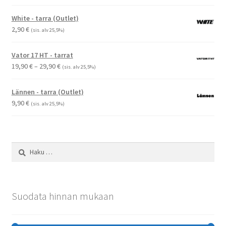
1,50 €
-
White - tarra (Outlet)
2,90 €
2,90
€
(sis. alv 25,5%)
Vator 17 HT - tarrat
Hintaluokka:
19,90
€
–
29,90
€
(sis. alv 25,5%)
19,90 €
-
Lännen - tarra (Outlet)
29,90 €
9,90
€
(sis. alv 25,5%)
Haku:
Suodata hinnan mukaan