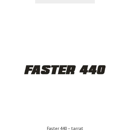
tuotteella
14,90 €
on
useampi
muunnelma.
Voit
tehdä
valinnat
tuotteen
sivulla.
Faster 440 – tarrat