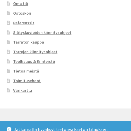
Oma tili
Ostoskori
Referenssit
Silityskuvioiden kiinnitysohjeet
Tarraton kauppa
Tarrojen kiinnitysohjeet
Teollisuus & Kiinteistö
Tietoa meistä
Toimitusehdot
Värikartta
Jatkamalla hyväksyt tietojesi käytön tilauksen