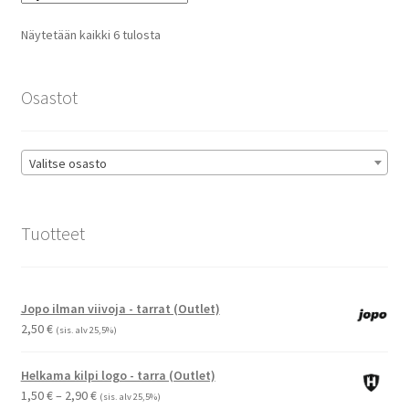
Voit
tehdä
Suosituimmat
Näytetään kaikki 6 tulosta
valinnat
ensin
tuotteen
sivulla.
Osastot
Valitse osasto
Tuotteet
Jopo ilman viivoja - tarrat (Outlet)
2,50
€
(sis. alv 25,5%)
Helkama kilpi logo - tarra (Outlet)
Hintaluokka:
1,50
€
–
2,90
€
(sis. alv 25,5%)