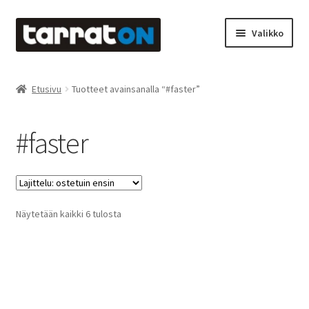
Siirry
Siirry
Valikko
navigointiin
sisältöön
Etusivu
Etusivu
Tuotteet avainsanalla “#faster”
Kyltit
#faster
Laserleikkaus & -kaiverrus
Mainosteippaukset & teippausten poisto
Suosituimmat
Näytetään kaikki 6 tulosta
Muovitarrat & tulostetut tarrat
ensin
Oma tili
Ostoskori