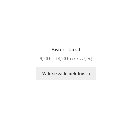
Faster – tarrat
Hintaluokka:
9,90
€
–
14,90
€
(sis. alv 25,5%)
9,90 €
Tällä
-
Valitse vaihtoehdoista
tuotteella
14,90 €
on
useampi
muunnelma.
Voit
tehdä
valinnat
tuotteen