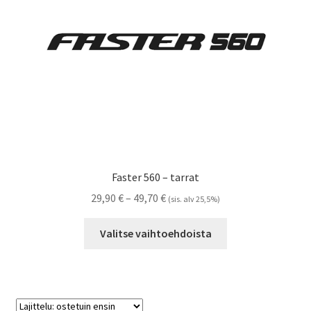
sivulla.
Faster 560 – tarrat
Hintaluokka:
29,90
€
–
49,70
€
(sis. alv 25,5%)
29,90 €
Tällä
-
Valitse vaihtoehdoista
tuotteella
49,70 €
on
useampi
muunnelma.