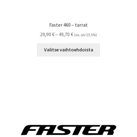
Faster 460 – tarrat
Hintaluokka:
29,90
€
–
49,70
€
(sis. alv 25,5%)
29,90 €
Tällä
-
Valitse vaihtoehdoista
tuotteella
49,70 €
on
useampi
muunnelma.
Voit
tehdä
valinnat
tuotteen
sivulla.