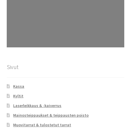
Sivut
Kassa
Kyltit
Laserleikkaus & -kaiverrus
Mainosteippaukset & teippausten poisto
Muovitarrat & tulostetut tarrat