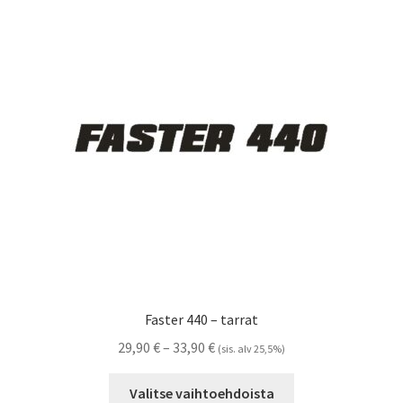
Voit
tehdä
valinnat
tuotteen
sivulla.
Faster 440 – tarrat
Hintaluokka:
29,90
€
–
33,90
€
(sis. alv 25,5%)
29,90 €
Tällä
-
Valitse vaihtoehdoista