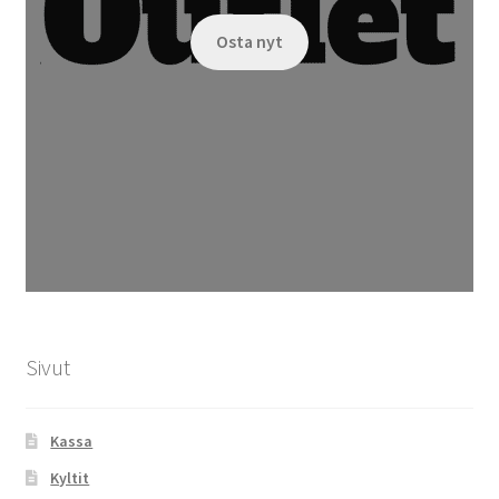
Osta nyt
Sivut
Kassa
Kyltit