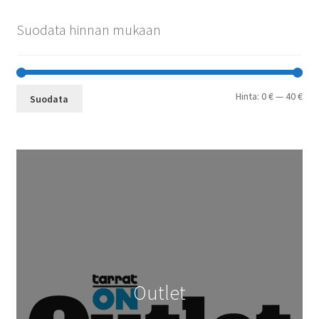
Suodata hinnan mukaan
Min
Mak
Hinta:
0 €
—
40 €
Suodata
Outlet