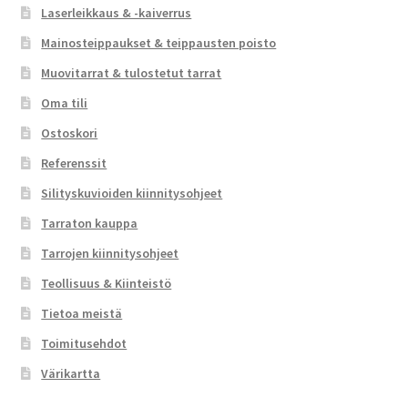
Laserleikkaus & -kaiverrus
Mainosteippaukset & teippausten poisto
Muovitarrat & tulostetut tarrat
Oma tili
Ostoskori
Referenssit
Silityskuvioiden kiinnitysohjeet
Tarraton kauppa
Tarrojen kiinnitysohjeet
Teollisuus & Kiinteistö
Tietoa meistä
Toimitusehdot
Värikartta