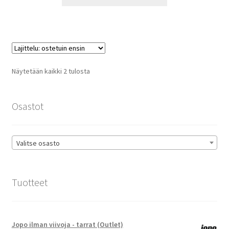
tuotteella
33,90 €
on
useampi
muunnelma.
Voit
tehdä
Suosituimmat
Näytetään kaikki 2 tulosta
valinnat
ensin
tuotteen
sivulla.
Osastot
Valitse osasto
Tuotteet
Jopo ilman viivoja - tarrat (Outlet)