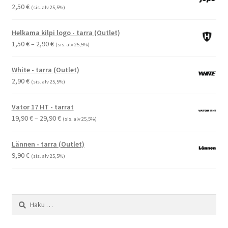
2,50
€
(sis. alv 25,5%)
Helkama kilpi logo - tarra (Outlet)
Hintaluokka:
1,50
€
–
2,90
€
(sis. alv 25,5%)
1,50 €
-
White - tarra (Outlet)
2,90 €
2,90
€
(sis. alv 25,5%)
Vator 17 HT - tarrat
Hintaluokka:
19,90
€
–
29,90
€
(sis. alv 25,5%)
19,90 €
-
Lännen - tarra (Outlet)
29,90 €
9,90
€
(sis. alv 25,5%)
Haku: