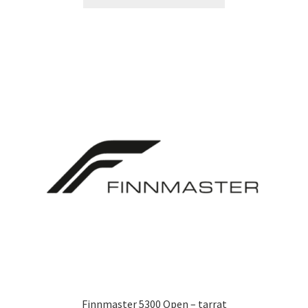
tuotteella
22,90 €
on
useampi
muunnelma.
Voit
tehdä
valinnat
tuotteen
sivulla.
Finnmaster 5300 Open – tarrat