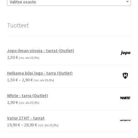
Valitse osasto
Tuotteet
Jopo ilman viivoja - tarrat (Outlet)
2,50
€
(sis. alv 25,5%)
Helkama kilpi logo - tarra (Outlet)
Hintaluokka:
1,50
€
–
2,90
€
(sis. alv 25,5%)
1,50 €
-
White - tarra (Outlet)
2,90 €
2,90
€
(sis. alv 25,5%)
Vator 17 HT - tarrat
Hintaluokka:
19,90
€
–
29,90
€
(sis. alv 25,5%)
19,90 €