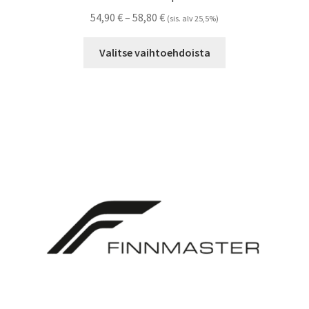
Hintaluokka:
54,90
€
–
58,80
€
(sis. alv 25,5%)
54,90 €
Tällä
-
Valitse vaihtoehdoista
tuotteella
58,80 €
on
useampi
muunnelma.
Voit
tehdä
valinnat
tuotteen
sivulla.