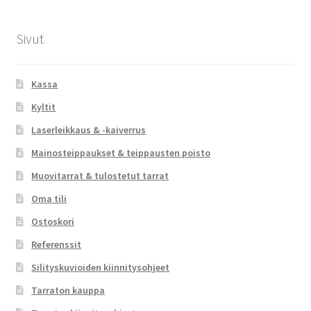
Sivut
Kassa
Kyltit
Laserleikkaus & -kaiverrus
Mainosteippaukset & teippausten poisto
Muovitarrat & tulostetut tarrat
Oma tili
Ostoskori
Referenssit
Silityskuvioiden kiinnitysohjeet
Tarraton kauppa