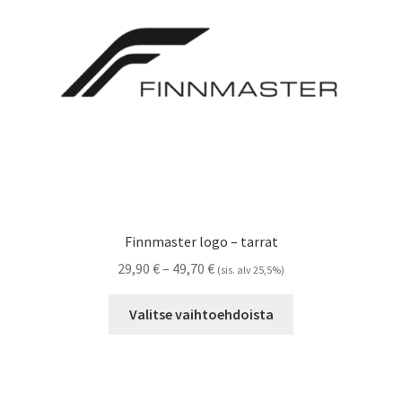
Referenssit
Silityskuvioiden kiinnitysohjeet
Tarrojen kiinnitysohjeet
Teollisuus & Kiinteistö
Tietoa meistä
Finnmaster logo – tarrat
Toimitusehdot
Hintaluokka:
29,90
€
–
49,70
€
(sis. alv 25,5%)
29,90 €
Tällä
Värikartta
-
Valitse vaihtoehdoista
tuotteella
49,70 €
on
Kassa
useampi
muunnelma.