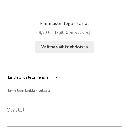
Finnmaster logo – tarrat
Hintaluokka:
9,90
€
–
13,80
€
(sis. alv 25,5%)
9,90 €
Tällä
-
Valitse vaihtoehdoista
tuotteella
13,80 €
on
useampi
muunnelma.
Voit
tehdä
Suosituimmat
Näytetään kaikki 4 tulosta
valinnat
ensin
tuotteen
sivulla.
Osastot