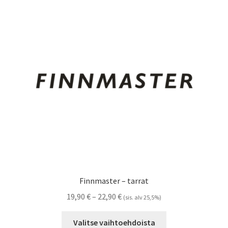
Voit
tehdä
valinnat
tuotteen
sivulla.
Finnmaster – tarrat
Hintaluokka:
19,90
€
–
22,90
€
(sis. alv 25,5%)
19,90 €
Tällä
-
Valitse vaihtoehdoista