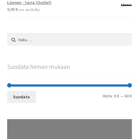
-
Lännen - tarra (Outlet)
29,90 €
9,90
€
(sis. alv 25,5%)
Haku:
Suodata hinnan mukaan
Min
Mak
Hinta:
0 €
—
60 €
Suodata