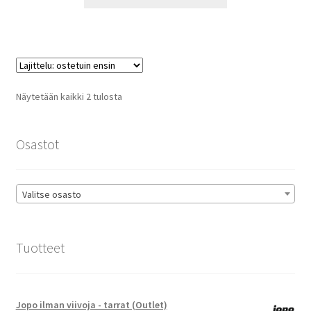
tuotteella
13,80 €
on
useampi
muunnelma.
Voit
tehdä
Suosituimmat
Näytetään kaikki 2 tulosta
valinnat
ensin
tuotteen
sivulla.
Osastot
Valitse osasto
Tuotteet
Jopo ilman viivoja - tarrat (Outlet)