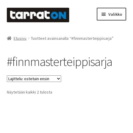
Siirry
Siirry
Valikko
navigointiin
sisältöön
Etusivu
Etusivu
Tuotteet avainsanalla “#finnmasterteippisarja”
Kyltit
#finnmasterteippisarja
Laserleikkaus & -kaiverrus
Mainosteippaukset & teippausten poisto
Suosituimmat
Näytetään kaikki 2 tulosta
Muovitarrat & tulostetut tarrat
ensin
Oma tili
Ostoskori