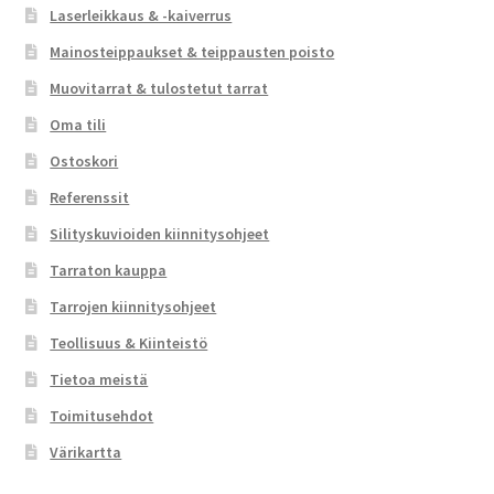
Laserleikkaus & -kaiverrus
Mainosteippaukset & teippausten poisto
Muovitarrat & tulostetut tarrat
Oma tili
Ostoskori
Referenssit
Silityskuvioiden kiinnitysohjeet
Tarraton kauppa
Tarrojen kiinnitysohjeet
Teollisuus & Kiinteistö
Tietoa meistä
Toimitusehdot
Värikartta