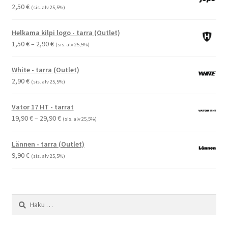
2,50
€
(sis. alv 25,5%)
Helkama kilpi logo - tarra (Outlet)
Hintaluokka:
1,50
€
–
2,90
€
(sis. alv 25,5%)
1,50 €
-
White - tarra (Outlet)
2,90 €
2,90
€
(sis. alv 25,5%)
Vator 17 HT - tarrat
Hintaluokka:
19,90
€
–
29,90
€
(sis. alv 25,5%)
19,90 €
-
Lännen - tarra (Outlet)
29,90 €
9,90
€
(sis. alv 25,5%)
Haku: