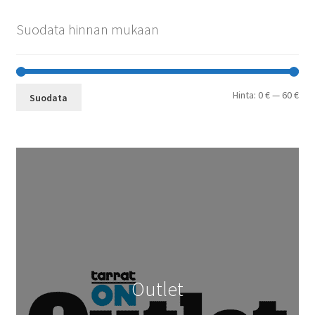
Suodata hinnan mukaan
Min
Mak
Hinta:
0 €
—
60 €
Suodata
Outlet