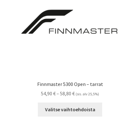
Referenssit
Silityskuvioiden kiinnitysohjeet
Tarrojen kiinnitysohjeet
Teollisuus & Kiinteistö
Tietoa meistä
Finnmaster 5300 Open – tarrat
Toimitusehdot
Hintaluokka:
54,90
€
–
58,80
€
(sis. alv 25,5%)
54,90 €
Tällä
Värikartta
-
Valitse vaihtoehdoista
tuotteella
58,80 €
on
Kassa
useampi
muunnelma.