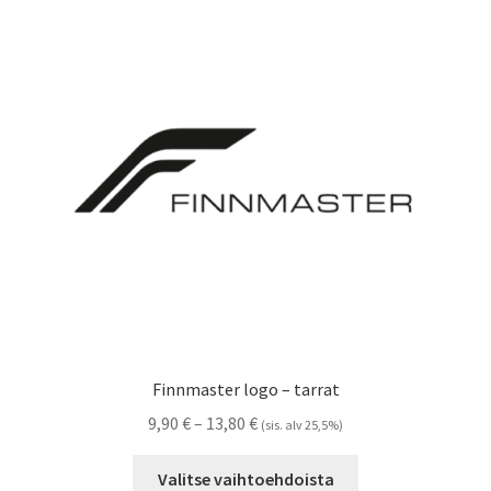
Voit
tehdä
valinnat
tuotteen
sivulla.
Finnmaster logo – tarrat
Hintaluokka:
9,90
€
–
13,80
€
(sis. alv 25,5%)
9,90 €
Tällä
-
Valitse vaihtoehdoista