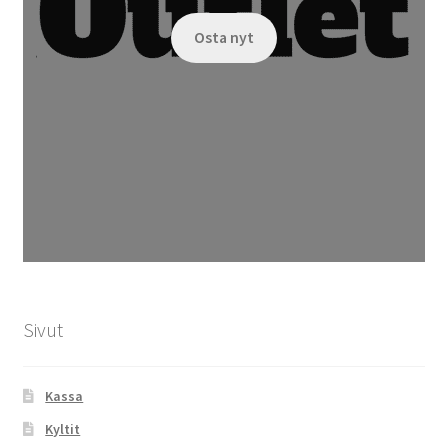
Osta nyt
Sivut
Kassa
Kyltit