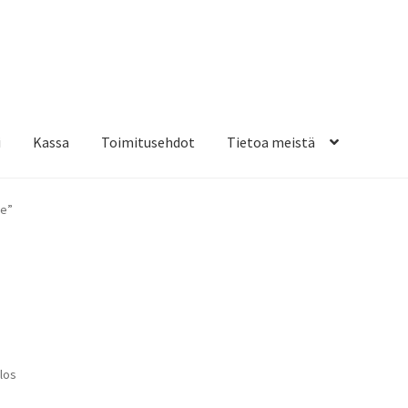
i
Kassa
Toimitusehdot
Tietoa meistä
osteippaukset & teippausten poisto
Muovitarrat & tulostetut tar
ne”
en kiinnitysohjeet
Tarrojen kiinnitysohjeet
Teollisuus & Kiinteistö
sa
los