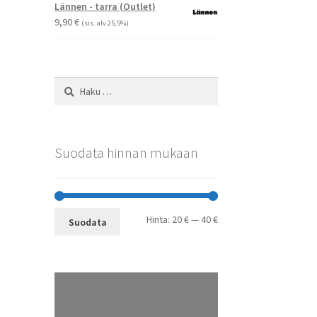
-
Lännen - tarra (Outlet)
29,90 €
9,90
€
(sis. alv 25,5%)
Haku:
Suodata hinnan mukaan
Minimihinta
Maksimihinta
Hinta:
20 €
—
40 €
Suodata