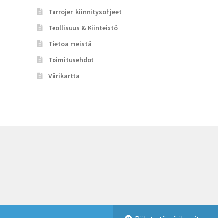
Tarrojen kiinnitysohjeet
Teollisuus & Kiinteistö
Tietoa meistä
Toimitusehdot
Värikartta