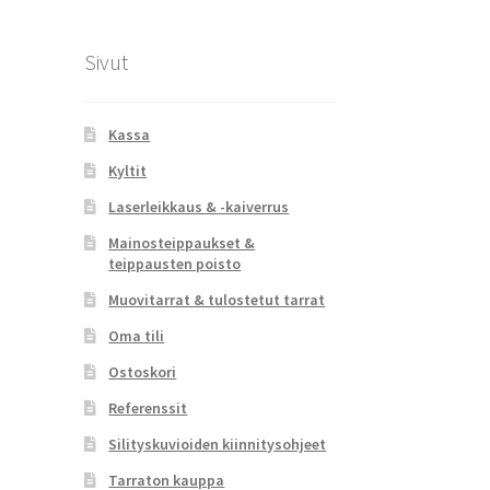
Sivut
Kassa
Kyltit
Laserleikkaus & -kaiverrus
Mainosteippaukset &
teippausten poisto
Muovitarrat & tulostetut tarrat
Oma tili
Ostoskori
Referenssit
Silityskuvioiden kiinnitysohjeet
Tarraton kauppa