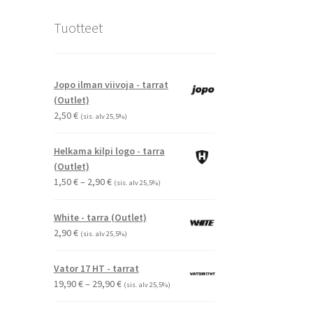
Tuotteet
Jopo ilman viivoja - tarrat
(Outlet)
2,50
€
(sis. alv 25,5%)
Helkama kilpi logo - tarra
(Outlet)
Hintaluokka:
1,50
€
–
2,90
€
(sis. alv 25,5%)
1,50 €
-
White - tarra (Outlet)
2,90 €
2,90
€
(sis. alv 25,5%)
Vator 17 HT - tarrat
Hintaluokka:
19,90
€
–
29,90
€
(sis. alv 25,5%)
19,90 €