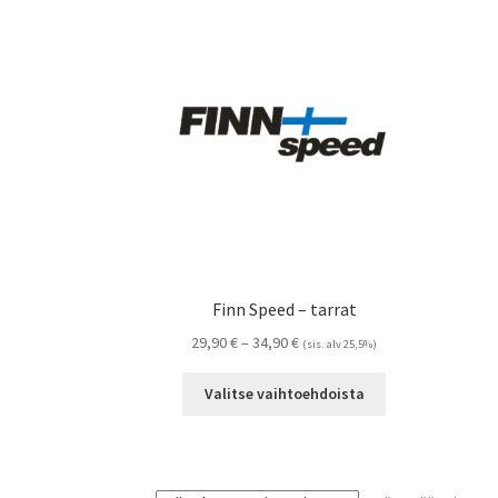
Finn Speed – tarrat
Hintaluokka:
29,90
€
–
34,90
€
(sis. alv 25,5%)
29,90 €
Tällä
-
Valitse vaihtoehdoista
tuotteella
34,90 €
on
useampi
muunnelma.