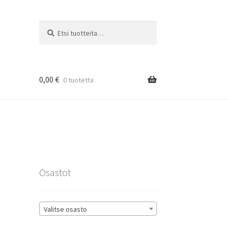
Etsi:
Haku
0,00
€
0 tuotetta
rat
Osastot
Valitse osasto