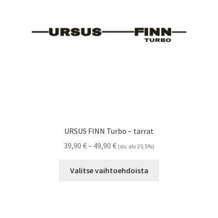
Referenssit
Silityskuvioiden kiinnitysohjeet
Tarrojen kiinnitysohjeet
Teollisuus & Kiinteistö
Tietoa meistä
URSUS FINN Turbo – tarrat
Toimitusehdot
Hintaluokka:
39,90
€
–
49,90
€
(sis. alv 25,5%)
39,90 €
Tällä
Värikartta
-
Valitse vaihtoehdoista
tuotteella
49,90 €
on
Kassa
useampi
muunnelma.