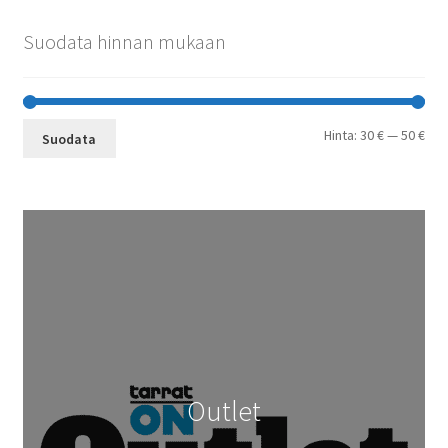
Suodata hinnan mukaan
Min
Mak
Hinta:
30 €
—
50 €
Suodata
Outlet