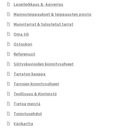
Laserleikkaus & -kaiverrus
Mainosteippaukset & teippausten poisto
Muovitarrat & tulostetut tarrat
Oma tili
Ostoskori
Referenssit
Silityskuvioiden kiinnitysohjeet
Tarraton kauppa
Tarrojen kiinnitysohjeet
Teollisuus & Kiinteistö
Tietoa meistä
Toimitusehdot
Värikartta