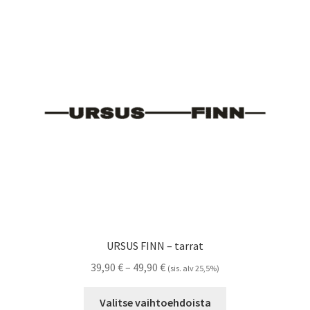
Voit
tehdä
valinnat
tuotteen
sivulla.
URSUS FINN – tarrat
Hintaluokka:
39,90
€
–
49,90
€
(sis. alv 25,5%)
39,90 €
Tällä
-
Valitse vaihtoehdoista