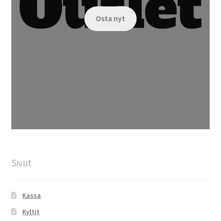
Osta nyt
Sivut
Kassa
Kyltit