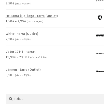
2,50
€
(sis. alv 25,5%)
Helkama kilpi logo - tarra (Outlet)
Hintaluokka:
1,50
€
–
2,90
€
(sis. alv 25,5%)
1,50 €
-
White - tarra (Outlet)
2,90 €
2,90
€
(sis. alv 25,5%)
Vator 17 HT - tarrat
Hintaluokka:
19,90
€
–
29,90
€
(sis. alv 25,5%)
19,90 €
-
Lännen - tarra (Outlet)
29,90 €
9,90
€
(sis. alv 25,5%)
Haku: