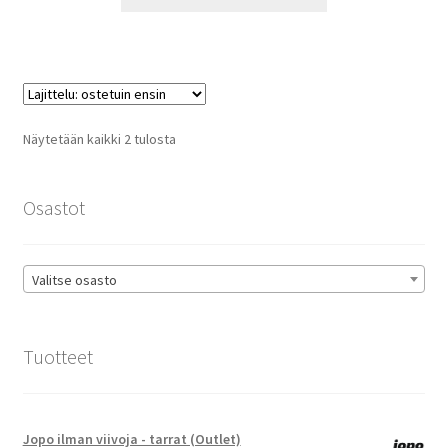
tuotteella
49,90 €
on
useampi
muunnelma.
Voit
tehdä
Suosituimmat
Näytetään kaikki 2 tulosta
valinnat
ensin
tuotteen
sivulla.
Osastot
Valitse osasto
Tuotteet
Jopo ilman viivoja - tarrat (Outlet)