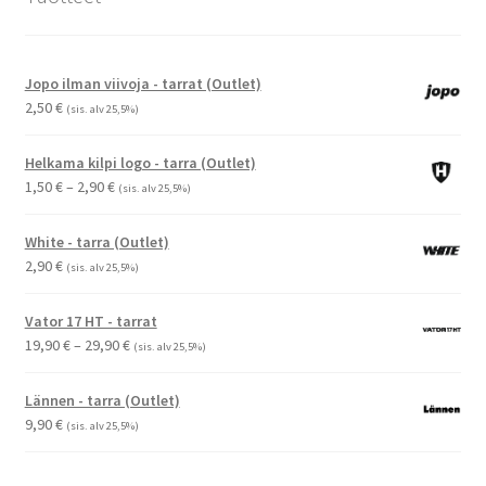
Jopo ilman viivoja - tarrat (Outlet)
2,50
€
(sis. alv 25,5%)
Helkama kilpi logo - tarra (Outlet)
Hintaluokka:
1,50
€
–
2,90
€
(sis. alv 25,5%)
1,50 €
-
White - tarra (Outlet)
2,90 €
2,90
€
(sis. alv 25,5%)
Vator 17 HT - tarrat
Hintaluokka:
19,90
€
–
29,90
€
(sis. alv 25,5%)
19,90 €
-
Lännen - tarra (Outlet)
29,90 €
9,90
€
(sis. alv 25,5%)