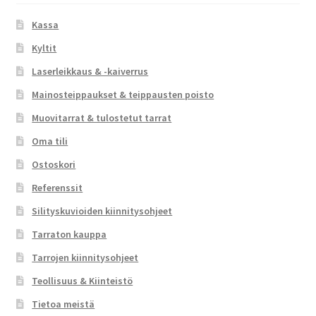
Kassa
Kyltit
Laserleikkaus & -kaiverrus
Mainosteippaukset & teippausten poisto
Muovitarrat & tulostetut tarrat
Oma tili
Ostoskori
Referenssit
Silityskuvioiden kiinnitysohjeet
Tarraton kauppa
Tarrojen kiinnitysohjeet
Teollisuus & Kiinteistö
Tietoa meistä