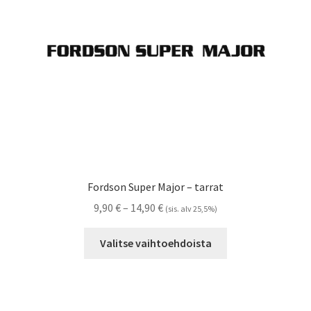
Referenssit
Silityskuvioiden kiinnitysohjeet
Tarrojen kiinnitysohjeet
Teollisuus & Kiinteistö
Tietoa meistä
Fordson Super Major – tarrat
Toimitusehdot
Hintaluokka:
9,90
€
–
14,90
€
(sis. alv 25,5%)
9,90 €
Tällä
Värikartta
-
Valitse vaihtoehdoista
tuotteella
14,90 €
on
Kassa
useampi
muunnelma.