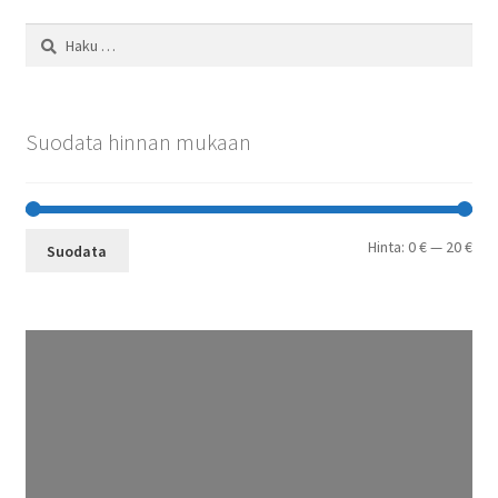
Haku:
Suodata hinnan mukaan
Min
Mak
Hinta:
0 €
—
20 €
Suodata