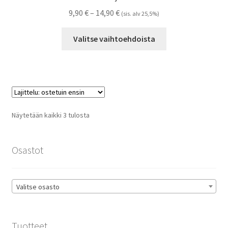
Hintaluokka:
9,90
€
–
14,90
€
(sis. alv 25,5%)
9,90 €
Tällä
-
Valitse vaihtoehdoista
tuotteella
14,90 €
on
useampi
muunnelma.
Voit
tehdä
Suosituimmat
Näytetään kaikki 3 tulosta
valinnat
ensin
tuotteen
sivulla.
Osastot
Valitse osasto
Tuotteet