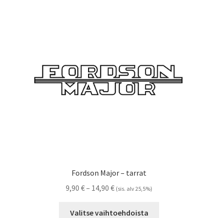
Voit
tehdä
valinnat
tuotteen
sivulla.
Fordson Major – tarrat
Hintaluokka:
9,90
€
–
14,90
€
(sis. alv 25,5%)
9,90 €
Tällä
-
Valitse vaihtoehdoista