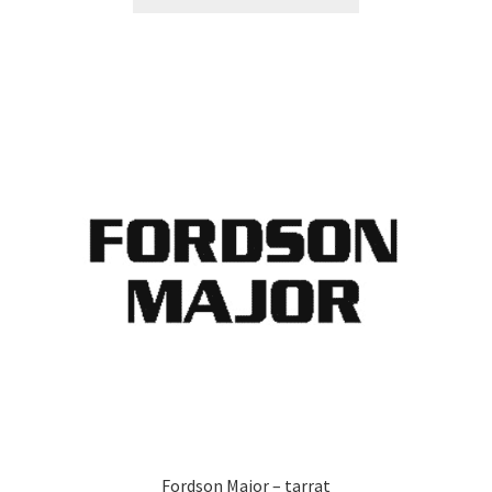
tuotteella
14,90 €
on
useampi
muunnelma.
Voit
tehdä
valinnat
tuotteen
sivulla.
Fordson Major – tarrat