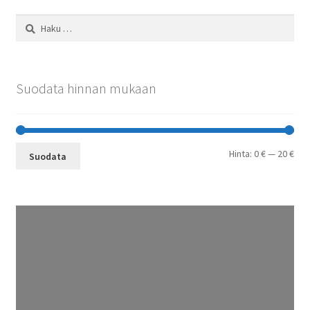
Haku:
Suodata hinnan mukaan
Min
Mak
Hinta:
0 €
—
20 €
Suodata