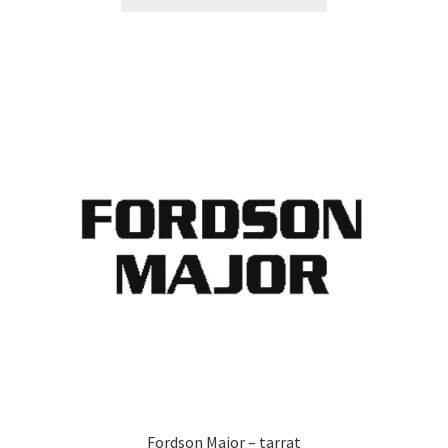
tuotteella
14,90 €
on
useampi
muunnelma.
Voit
tehdä
valinnat
tuotteen
sivulla.
Fordson Major – tarrat