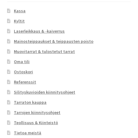
Kassa
Kyltit
Laserleikkaus & -kaiverrus
Mainosteippaukset & teippausten poisto
Muovitarrat & tulostetut tarrat
Oma tili
Ostoskori
Referenssit
Silityskuvioiden kiinnitysohjeet
Tarraton kauppa
Tarrojen kiinnitysohjeet
Teollisuus & Kiinteistö
Tietoa meistä