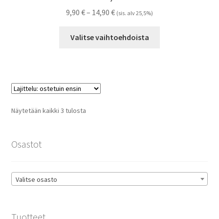
Hintaluokka:
9,90
€
–
14,90
€
(sis. alv 25,5%)
9,90 €
Tällä
-
Valitse vaihtoehdoista
tuotteella
14,90 €
on
useampi
muunnelma.
Voit
tehdä
Suosituimmat
Näytetään kaikki 3 tulosta
valinnat
ensin
tuotteen
sivulla.
Osastot
Valitse osasto
Tuotteet