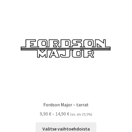
Voit
tehdä
valinnat
tuotteen
sivulla.
Fordson Major – tarrat
Hintaluokka:
9,90
€
–
14,90
€
(sis. alv 25,5%)
9,90 €
Tällä
-
Valitse vaihtoehdoista