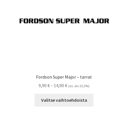
Referenssit
Silityskuvioiden kiinnitysohjeet
Tarrojen kiinnitysohjeet
Teollisuus & Kiinteistö
Tietoa meistä
Fordson Super Major – tarrat
Toimitusehdot
Hintaluokka:
9,90
€
–
14,90
€
(sis. alv 25,5%)
9,90 €
Tällä
Värikartta
-
Valitse vaihtoehdoista
tuotteella
14,90 €
on
Kassa
useampi
muunnelma.