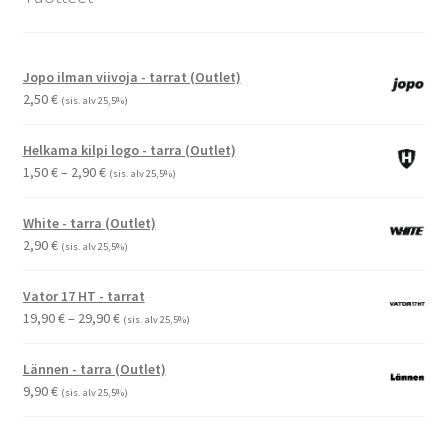
Jopo ilman viivoja - tarrat (Outlet)
2,50
€
(sis. alv 25,5%)
Helkama kilpi logo - tarra (Outlet)
Hintaluokka:
1,50
€
–
2,90
€
(sis. alv 25,5%)
1,50 €
-
White - tarra (Outlet)
2,90 €
2,90
€
(sis. alv 25,5%)
Vator 17 HT - tarrat
Hintaluokka:
19,90
€
–
29,90
€
(sis. alv 25,5%)
19,90 €
-
Lännen - tarra (Outlet)
29,90 €
9,90
€
(sis. alv 25,5%)