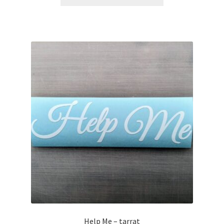
tuotteella
12,90 €
on
useampi
muunnelma.
Voit
tehdä
valinnat
tuotteen
sivulla.
Help Me – tarrat