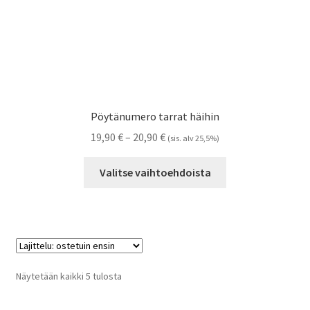
Pöytänumero tarrat häihin
Hintaluokka:
19,90
€
–
20,90
€
(sis. alv 25,5%)
19,90 €
Tällä
-
Valitse vaihtoehdoista
tuotteella
20,90 €
on
useampi
muunnelma.
Voit
tehdä
Suosituimmat
Näytetään kaikki 5 tulosta
valinnat
ensin
tuotteen