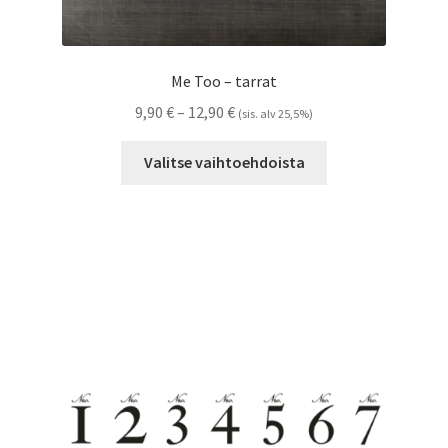
Me Too – tarrat
Hintaluokka:
9,90
€
–
12,90
€
(sis. alv 25,5%)
9,90 €
Tällä
-
Valitse vaihtoehdoista
tuotteella
12,90 €
on
useampi
muunnelma.
Voit
tehdä
valinnat
tuotteen
sivulla.