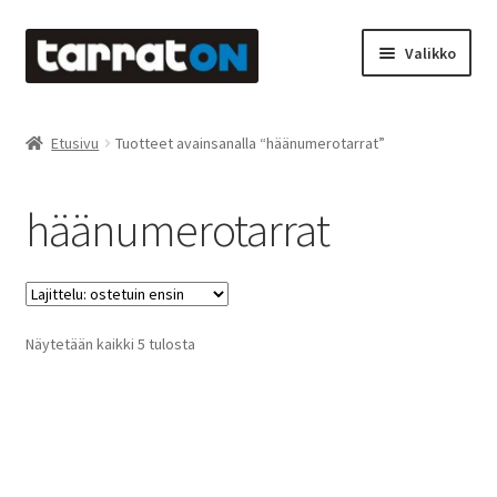
Siirry
Siirry
Valikko
navigointiin
sisältöön
Etusivu
Etusivu
Tuotteet avainsanalla “häänumerotarrat”
Kyltit
häänumerotarrat
Laserleikkaus & -kaiverrus
Mainosteippaukset & teippausten poisto
Suosituimmat
Näytetään kaikki 5 tulosta
Muovitarrat & tulostetut tarrat
ensin
Oma tili
Ostoskori