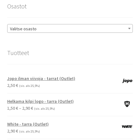
sivulla.
Osastot
Valitse osasto
Tuotteet
Jopo ilman viivoja - tarrat (Outlet)
2,50
€
(sis. alv 25,5%)
Helkama kilpi logo - tarra (Outlet)
Hintaluokka:
1,50
€
–
2,90
€
(sis. alv 25,5%)
1,50 €
-
White - tarra (Outlet)
2,90 €
2,90
€
(sis. alv 25,5%)