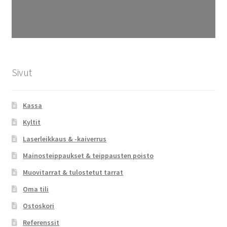
Sivut
Kassa
Kyltit
Laserleikkaus & -kaiverrus
Mainosteippaukset & teippausten poisto
Muovitarrat & tulostetut tarrat
Oma tili
Ostoskori
Referenssit