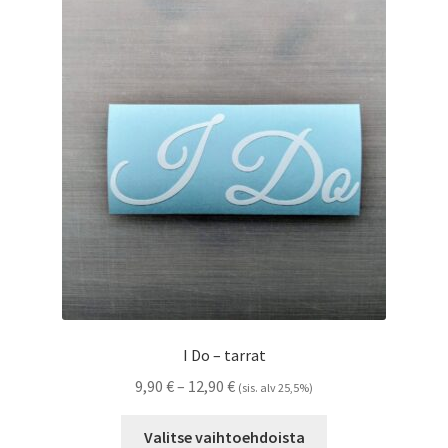
Voit
tehdä
valinnat
tuotteen
sivulla.
I Do – tarrat
Hintaluokka:
9,90
€
–
12,90
€
(sis. alv 25,5%)
9,90 €
Tällä
-
Valitse vaihtoehdoista