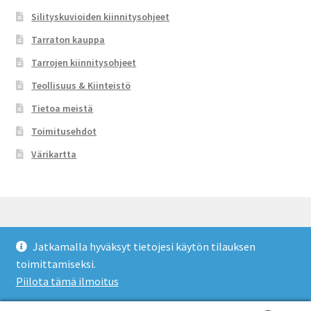
Silityskuvioiden kiinnitysohjeet
Tarraton kauppa
Tarrojen kiinnitysohjeet
Teollisuus & Kiinteistö
Tietoa meistä
Toimitusehdot
Värikartta
Jatkamalla hyväksyt tietojesi käytön tilauksen
© Tarraton 2026
toimittamiseksi.
Toimitusehdot
Built with WooCommerce
.
Piilota tämä ilmoitus