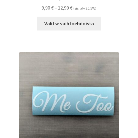
Hintaluokka:
9,90
€
–
12,90
€
(sis. alv 25,5%)
9,90 €
Tällä
-
Valitse vaihtoehdoista
tuotteella
12,90 €
on
useampi
muunnelma.
Voit
tehdä
valinnat
tuotteen
sivulla.