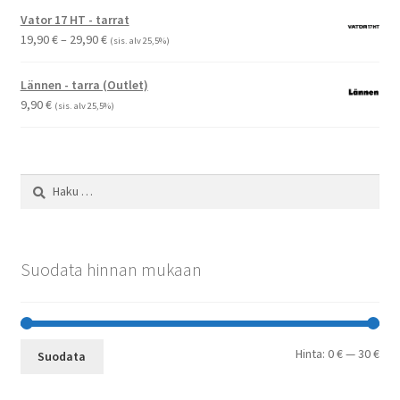
Vator 17 HT - tarrat
Hintaluokka:
19,90
€
–
29,90
€
(sis. alv 25,5%)
19,90 €
-
Lännen - tarra (Outlet)
29,90 €
9,90
€
(sis. alv 25,5%)
Haku:
Suodata hinnan mukaan
Min
Mak
Hinta:
0 €
—
30 €
Suodata