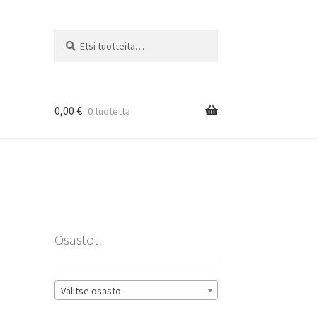
Etsi:
Haku
0,00
€
0 tuotetta
rat
Osastot
Valitse osasto