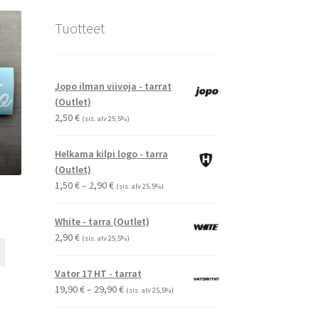
Tuotteet
Jopo ilman viivoja - tarrat
(Outlet)
2,50
€
(sis. alv 25,5%)
Helkama kilpi logo - tarra
(Outlet)
Hintaluokka:
1,50
€
–
2,90
€
(sis. alv 25,5%)
1,50 €
-
White - tarra (Outlet)
2,90 €
2,90
€
(sis. alv 25,5%)
Tällä
tuotteella
Vator 17 HT - tarrat
on
Hintaluokka:
19,90
€
–
29,90
€
(sis. alv 25,5%)
useampi
19,90 €
muunnelma.