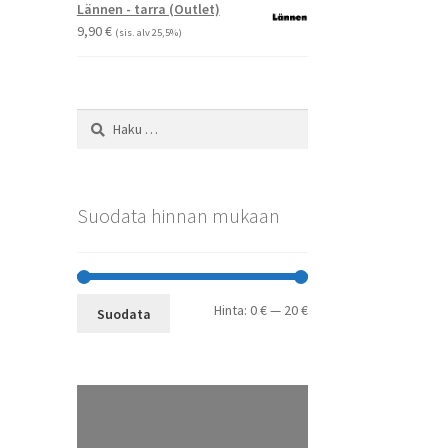
-
Voit
Lännen - tarra (Outlet)
29,90 €
tehdä
9,90
€
(sis. alv 25,5%)
valinnat
tuotteen
sivulla.
Haku:
Suodata hinnan mukaan
Minimihinta
Maksimihinta
Hinta:
0 €
—
20 €
Suodata