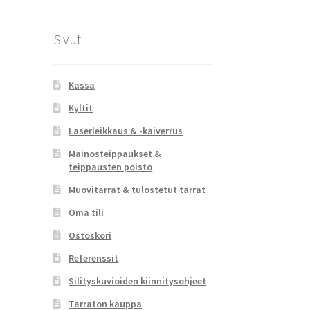
Sivut
Kassa
Kyltit
Laserleikkaus & -kaiverrus
Mainosteippaukset &
teippausten poisto
Muovitarrat & tulostetut tarrat
Oma tili
Ostoskori
Referenssit
Silityskuvioiden kiinnitysohjeet
Tarraton kauppa