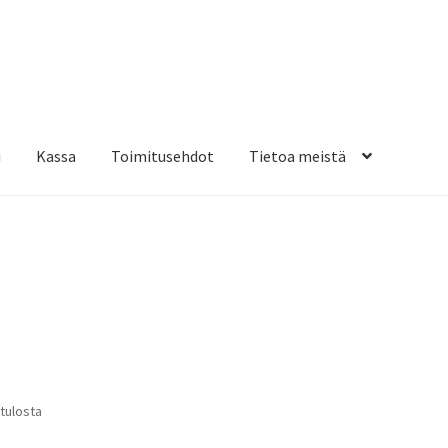
i
Kassa
Toimitusehdot
Tietoa meistä
osteippaukset & teippausten poisto
Muovitarrat & tulostetut tar
en kiinnitysohjeet
Tarrojen kiinnitysohjeet
Teollisuus & Kiinteistö
sa
Suosituimmat
 tulosta
ensin