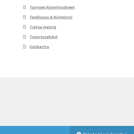
Tarrojen kiinnitysohjeet
Teollisuus & Kiinteistö
Tietoa meistä
Toimitusehdot
Värikartta