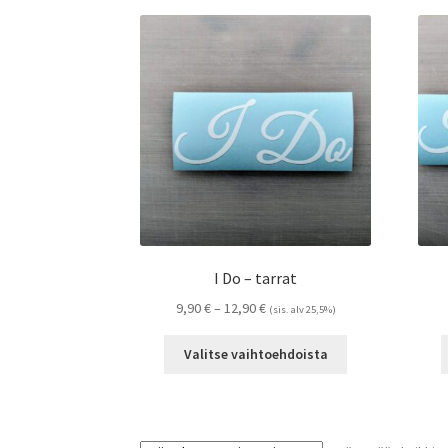
I Do – tarrat
Hintaluokka:
9,90
€
–
12,90
€
(sis. alv 25,5%)
9,90 €
Tällä
-
Valitse vaihtoehdoista
tuotteella
12,90 €
on
useampi
muunnelma.