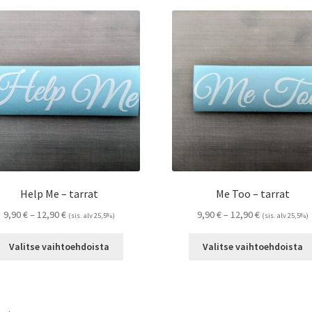
Help Me – tarrat
Me Too – tarrat
Hintaluokka:
Hintaluokka:
9,90
€
–
12,90
€
9,90
€
–
12,90
€
(sis. alv 25,5%)
(sis. alv 25,5%)
9,90 €
9,90 €
Tällä
-
-
Valitse vaihtoehdoista
Valitse vaihtoehdoista
tuotteella
12,90 €
12,90 €
on
useampi
muunnelma.