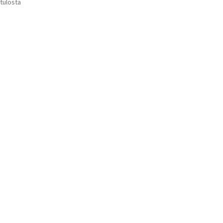
Suosituimmat
 tulosta
Voit
ensin
tehdä
valinnat
tuotteen
sivulla.