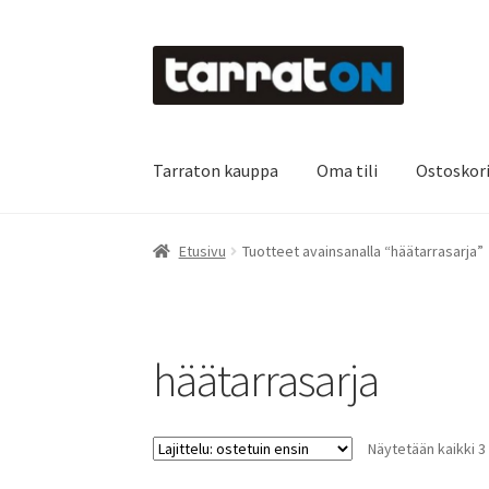
Siirry
Siirry
navigointiin
sisältöön
Tarraton kauppa
Oma tili
Ostoskor
Etusivu
Kyltit
Laserleikkaus & -kaiverrus
Main
Etusivu
Tuotteet avainsanalla “häätarrasarja”
Oma tili
Ostoskori
Referenssit
Silityskuvioid
Tietoa meistä
Toimitusehdot
Värikartta
Kas
häätarrasarja
Näytetään kaikki 3