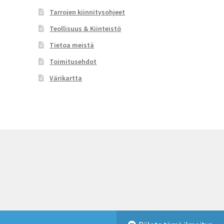
Tarrojen kiinnitysohjeet
Teollisuus & Kiinteistö
Tietoa meistä
Toimitusehdot
Värikartta