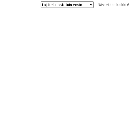
Näytetään kaikki 6
tehdä
valinnat
tuotteen
sivulla.