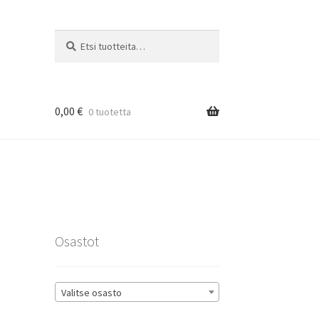
Etsi:
Haku
0,00
€
0 tuotetta
rat
Osastot
Valitse osasto