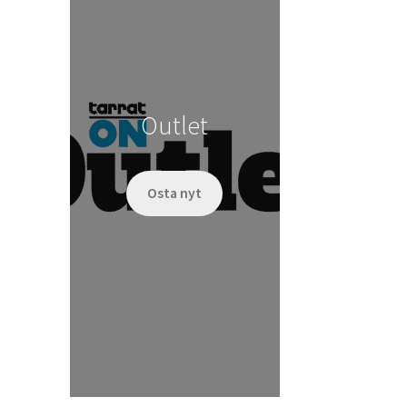
tehdä
valinnat
tuotteen
sivulla.
Outlet
Osta nyt