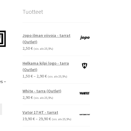
Tuotteet
Jopo ilman viivoja - tarrat
(Outlet)
2,50
€
(sis. alv 25,5%)
Helkama kilpi logo - tarra
(Outlet)
Hintaluokka:
1,50
€
–
2,90
€
(sis. alv 25,5%)
s –
1,50 €
-
White - tarra (Outlet)
2,90 €
2,90
€
(sis. alv 25,5%)
Tällä
Vator 17 HT - tarrat
tuotteella
Hintaluokka:
19,90
€
–
29,90
€
on
(sis. alv 25,5%)
19,90 €
useampi