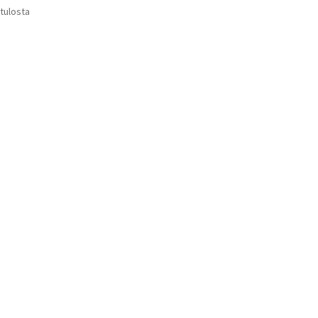
Suosituimmat
 tulosta
Voit
ensin
tehdä
valinnat
tuotteen
sivulla.