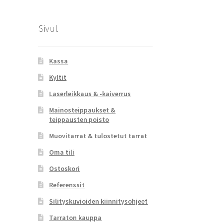
Sivut
Kassa
Kyltit
Laserleikkaus & -kaiverrus
Mainosteippaukset &
teippausten poisto
Muovitarrat & tulostetut tarrat
Oma tili
Ostoskori
Referenssit
Silityskuvioiden kiinnitysohjeet
Tarraton kauppa