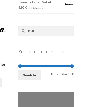
-
muunnelma.
Lännen - tarra (Outlet)
29,90 €
Voit
9,90
€
(sis. alv 25,5%)
tehdä
valinnat
tuotteen
sivulla.
Haku:
Suodata hinnan mukaan
tlet)
Minimihinta
Maksimihinta
Hinta:
0 €
—
20 €
Suodata
Tällä
tuotteella
on
useampi
muunnelma.
Voit