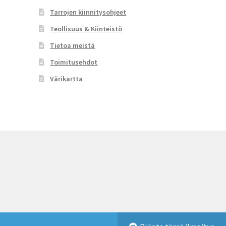
Tarrojen kiinnitysohjeet
Teollisuus & Kiinteistö
Tietoa meistä
Toimitusehdot
Värikartta