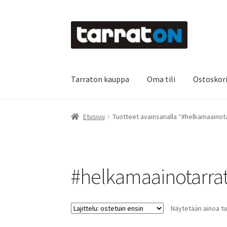
Siirry
Siirry
navigointiin
sisältöön
Tarraton kauppa
Oma tili
Ostoskor
Etusivu
Kyltit
Laserleikkaus & -kaiverrus
Main
Etusivu
Tuotteet avainsanalla “#helkamaainot
Oma tili
Ostoskori
Referenssit
Silityskuvioid
Tietoa meistä
Toimitusehdot
Värikartta
Kas
#helkamaainotarra
Näytetään ainoa tu