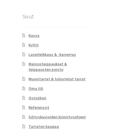
Sivut
Kassa
Kyltit
Laserleikkaus & -kaiverrus
Mainosteippaukset &
teippausten poisto
Muovitarrat & tulostetut tarrat
Oma tili
Ostoskori
Referenssit
Silityskuvioiden kiinnitysohjeet
Tarraton kauppa