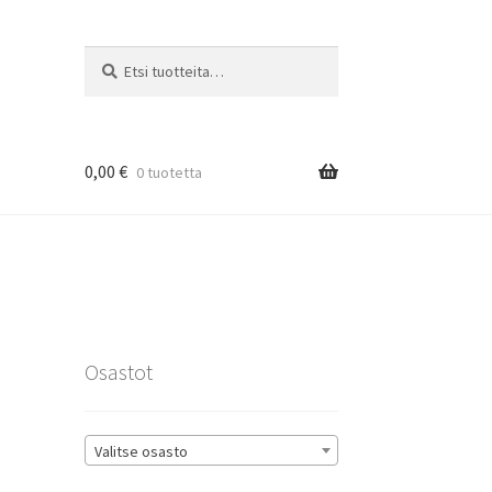
Etsi:
Haku
0,00
€
0 tuotetta
rat
Osastot
Valitse osasto