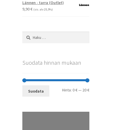
-
Lännen - tarra (Outlet)
29,90 €
9,90
€
(sis. alv 25,5%)
Haku:
Suodata hinnan mukaan
Minimihinta
Maksimihinta
Hinta:
0 €
—
20 €
Suodata