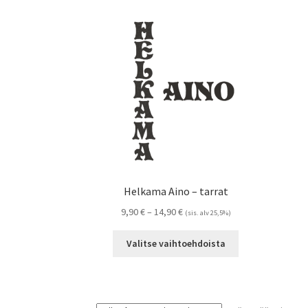
Helkama Aino – tarrat
Hintaluokka:
9,90
€
–
14,90
€
(sis. alv 25,5%)
9,90 €
Tällä
-
Valitse vaihtoehdoista
tuotteella
14,90 €
on
useampi
muunnelma.