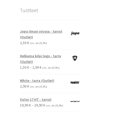
Tuotteet
Jopo ilman viivoja - tarrat
(Outlet)
2,50
€
(sis. alv 25,5%)
Helkama kilpi logo - tarra
(Outlet)
Hintaluokka:
1,50
€
–
2,90
€
(sis. alv 25,5%)
1,50 €
-
White - tarra (Outlet)
2,90 €
2,90
€
(sis. alv 25,5%)
Vator 17 HT - tarrat
Hintaluokka:
19,90
€
–
29,90
€
(sis. alv 25,5%)
19,90 €