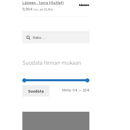
-
Lännen - tarra (Outlet)
29,90 €
9,90
€
(sis. alv 25,5%)
Haku:
Suodata hinnan mukaan
Minimihinta
Maksimihinta
Hinta:
0 €
—
20 €
Suodata