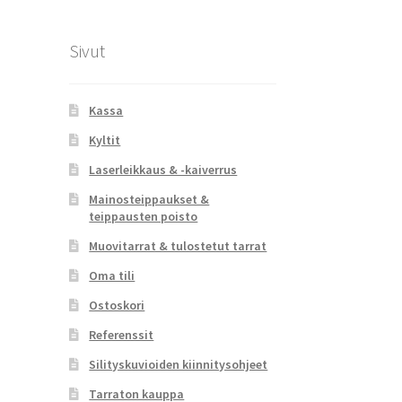
Sivut
Kassa
Kyltit
Laserleikkaus & -kaiverrus
Mainosteippaukset &
teippausten poisto
Muovitarrat & tulostetut tarrat
Oma tili
Ostoskori
Referenssit
Silityskuvioiden kiinnitysohjeet
Tarraton kauppa