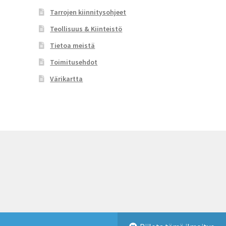
Tarrojen kiinnitysohjeet
Teollisuus & Kiinteistö
Tietoa meistä
Toimitusehdot
Värikartta