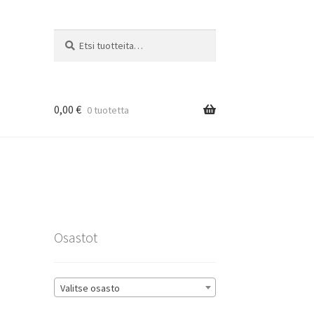
Etsi:
Haku
0,00
€
0 tuotetta
rat
Osastot
Valitse osasto