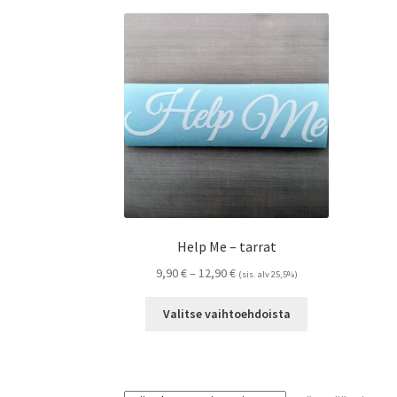
Help Me – tarrat
Hintaluokka:
9,90
€
–
12,90
€
(sis. alv 25,5%)
9,90 €
Tällä
-
Valitse vaihtoehdoista
tuotteella
12,90 €
on
useampi
muunnelma.