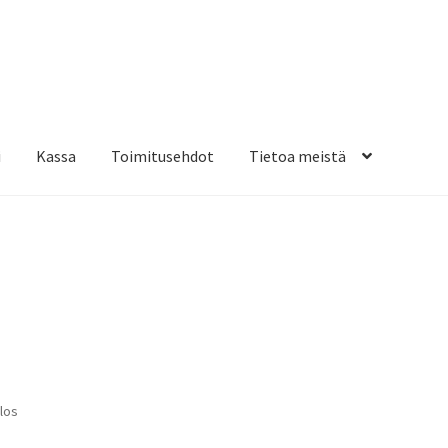
i
Kassa
Toimitusehdot
Tietoa meistä
osteippaukset & teippausten poisto
Muovitarrat & tulostetut tar
en kiinnitysohjeet
Tarrojen kiinnitysohjeet
Teollisuus & Kiinteistö
sa
los