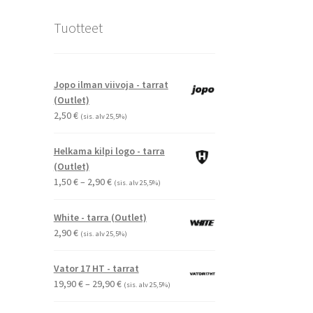
Tuotteet
Jopo ilman viivoja - tarrat
(Outlet)
2,50
€
(sis. alv 25,5%)
Helkama kilpi logo - tarra
(Outlet)
Hintaluokka:
1,50
€
–
2,90
€
(sis. alv 25,5%)
1,50 €
-
White - tarra (Outlet)
2,90 €
2,90
€
(sis. alv 25,5%)
Vator 17 HT - tarrat
Hintaluokka:
19,90
€
–
29,90
€
(sis. alv 25,5%)
19,90 €