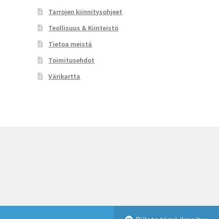
Tarrojen kiinnitysohjeet
Teollisuus & Kiinteistö
Tietoa meistä
Toimitusehdot
Värikartta