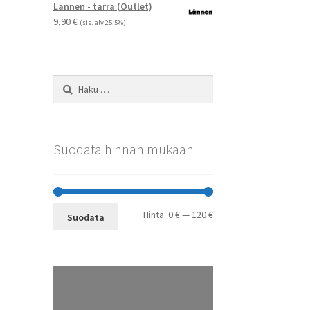
-
Lännen - tarra (Outlet)
29,90 €
9,90
€
(sis. alv 25,5%)
Haku:
Suodata hinnan mukaan
Minimihinta
Maksimihinta
Hinta:
0 €
—
120 €
Suodata