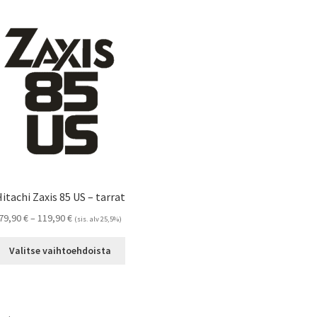
itachi Zaxis 85 US – tarrat
Hintaluokka:
79,90
€
–
119,90
€
(sis. alv 25,5%)
79,90 €
Tällä
-
Valitse vaihtoehdoista
tuotteella
119,90 €
on
useampi
muunnelma.