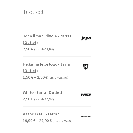
Tuotteet
Jopo ilman viivoja - tarrat
(Outlet)
2,50
€
(sis. alv 25,5%)
Helkama kilpi logo - tarra
(Outlet)
Hintaluokka:
1,50
€
–
2,90
€
(sis. alv 25,5%)
1,50 €
-
White - tarra (Outlet)
2,90 €
2,90
€
(sis. alv 25,5%)
Vator 17 HT - tarrat
Hintaluokka:
19,90
€
–
29,90
€
(sis. alv 25,5%)
19,90 €