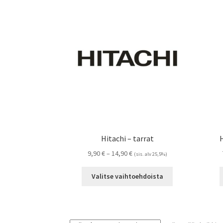
Hitachi – tarrat
H
Hintaluokka:
9,90
€
–
14,90
€
(sis. alv 25,5%)
9,90 €
Tällä
-
Valitse vaihtoehdoista
tuotteella
14,90 €
on
useampi
muunnelma.