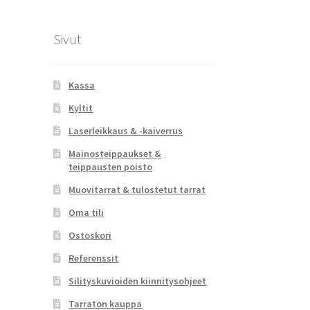
Sivut
Kassa
Kyltit
Laserleikkaus & -kaiverrus
Mainosteippaukset &
teippausten poisto
Muovitarrat & tulostetut tarrat
Oma tili
Ostoskori
Referenssit
Silityskuvioiden kiinnitysohjeet
Tarraton kauppa