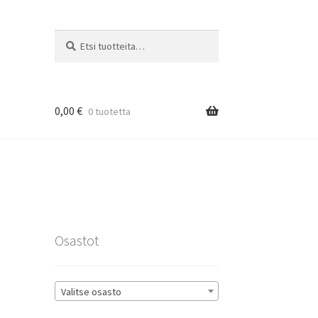
Etsi:
Haku
0,00
€
0 tuotetta
rat
Osastot
Valitse osasto