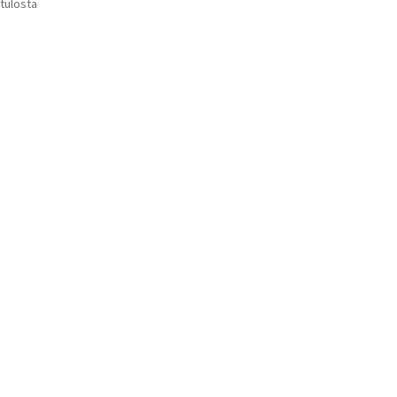
Suosituimmat
 tulosta
Voit
ensin
tehdä
valinnat
tuotteen
sivulla.