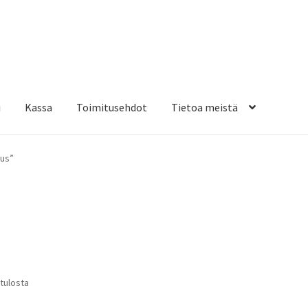
i
Kassa
Toimitusehdot
Tietoa meistä
osteippaukset & teippausten poisto
Muovitarrat & tulostetut tar
5us”
en kiinnitysohjeet
Tarrojen kiinnitysohjeet
Teollisuus & Kiinteistö
sa
Suosituimmat
 tulosta
ensin