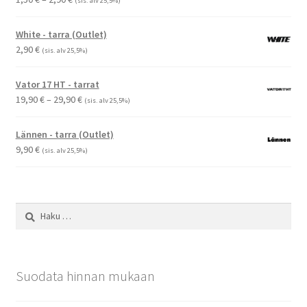
(sis. alv 25,5%)
1,50 €
-
White - tarra (Outlet)
2,90 €
2,90
€
(sis. alv 25,5%)
Vator 17 HT - tarrat
Hintaluokka:
19,90
€
–
29,90
€
(sis. alv 25,5%)
19,90 €
-
Lännen - tarra (Outlet)
29,90 €
9,90
€
(sis. alv 25,5%)
Haku:
Suodata hinnan mukaan