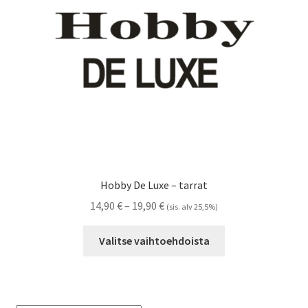
Referenssit
Silityskuvioiden kiinnitysohjeet
Tarrojen kiinnitysohjeet
Teollisuus & Kiinteistö
Tietoa meistä
Hobby De Luxe – tarrat
Toimitusehdot
Hintaluokka:
14,90
€
–
19,90
€
(sis. alv 25,5%)
14,90 €
Tällä
Värikartta
-
Valitse vaihtoehdoista
tuotteella
19,90 €
on
Kassa
useampi
muunnelma.