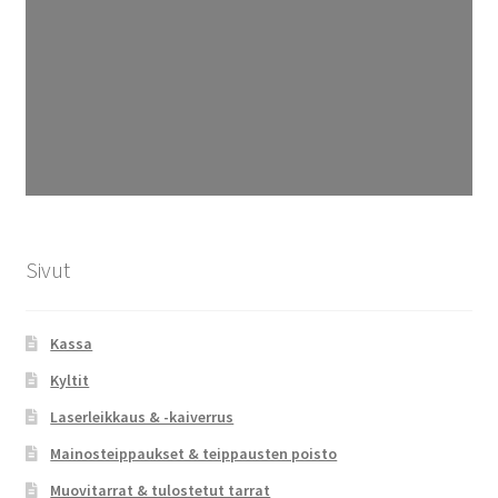
Sivut
Kassa
Kyltit
Laserleikkaus & -kaiverrus
Mainosteippaukset & teippausten poisto
Muovitarrat & tulostetut tarrat