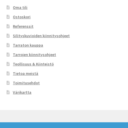
Oma tili
Ostoskori
Referenssit
Silityskuvioiden kiinnitysohjeet
Tarraton kauppa
Tarrojen kiinnitysohjeet
Teollisuus & Kiinteistö
Tietoa meistä
Toimitusehdot
Värikartta