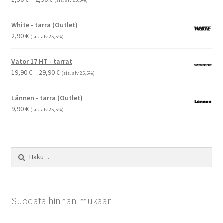
(sis. alv 25,5%)
1,50 €
-
White - tarra (Outlet)
2,90 €
2,90
€
(sis. alv 25,5%)
Vator 17 HT - tarrat
Hintaluokka:
19,90
€
–
29,90
€
(sis. alv 25,5%)
19,90 €
-
Lännen - tarra (Outlet)
29,90 €
9,90
€
(sis. alv 25,5%)
Haku:
Suodata hinnan mukaan