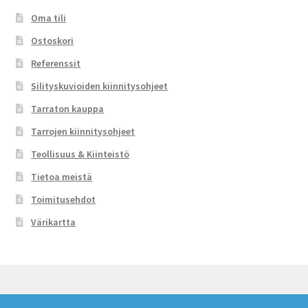
Oma tili
Ostoskori
Referenssit
Silityskuvioiden kiinnitysohjeet
Tarraton kauppa
Tarrojen kiinnitysohjeet
Teollisuus & Kiinteistö
Tietoa meistä
Toimitusehdot
Värikartta