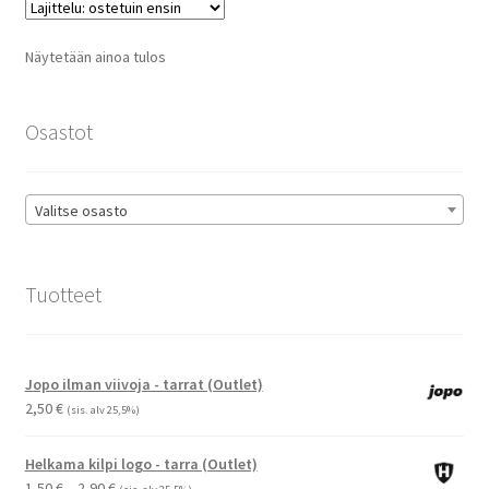
Voit
tehdä
Näytetään ainoa tulos
valinnat
tuotteen
sivulla.
Osastot
Valitse osasto
Tuotteet
Jopo ilman viivoja - tarrat (Outlet)
2,50
€
(sis. alv 25,5%)
Helkama kilpi logo - tarra (Outlet)
Hintaluokka:
1,50
€
–
2,90
€