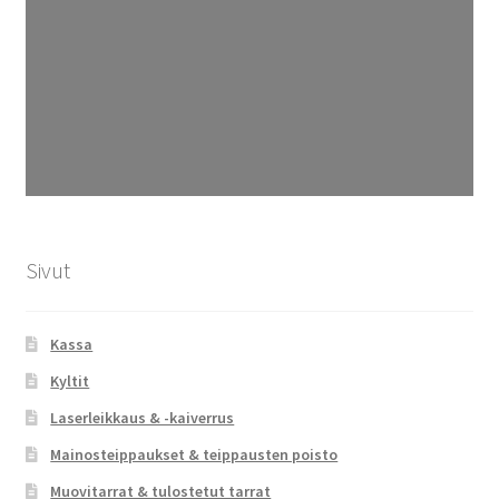
Sivut
Kassa
Kyltit
Laserleikkaus & -kaiverrus
Mainosteippaukset & teippausten poisto
Muovitarrat & tulostetut tarrat