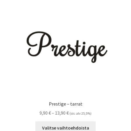
Voit
tehdä
valinnat
tuotteen
sivulla.
Prestige – tarrat
Hintaluokka:
9,90
€
–
13,90
€
(sis. alv 25,5%)
9,90 €
Tällä
-
Valitse vaihtoehdoista