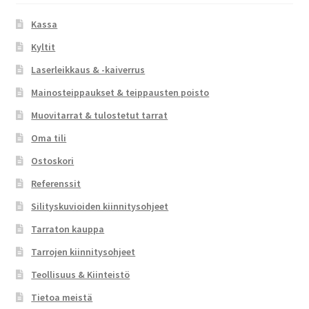
Kassa
Kyltit
Laserleikkaus & -kaiverrus
Mainosteippaukset & teippausten poisto
Muovitarrat & tulostetut tarrat
Oma tili
Ostoskori
Referenssit
Silityskuvioiden kiinnitysohjeet
Tarraton kauppa
Tarrojen kiinnitysohjeet
Teollisuus & Kiinteistö
Tietoa meistä