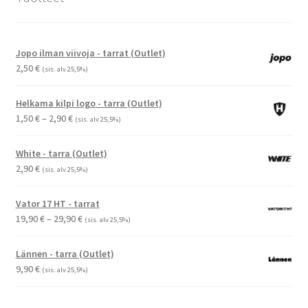
Jopo ilman viivoja - tarrat (Outlet)
2,50
€
(sis. alv 25,5%)
Helkama kilpi logo - tarra (Outlet)
Hintaluokka:
1,50
€
–
2,90
€
(sis. alv 25,5%)
1,50 €
-
White - tarra (Outlet)
2,90 €
2,90
€
(sis. alv 25,5%)
Vator 17 HT - tarrat
Hintaluokka:
19,90
€
–
29,90
€
(sis. alv 25,5%)
19,90 €
-
Lännen - tarra (Outlet)
29,90 €
9,90
€
(sis. alv 25,5%)