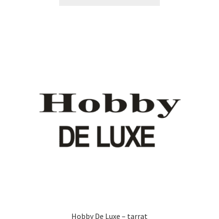
tuotteella
13,90 €
on
useampi
muunnelma.
Voit
tehdä
valinnat
tuotteen
sivulla.
Hobby De Luxe – tarrat