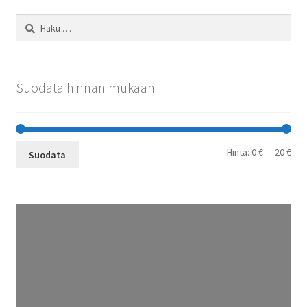
Haku:
Suodata hinnan mukaan
Min
Mak
Hinta:
0 €
—
20 €
Suodata