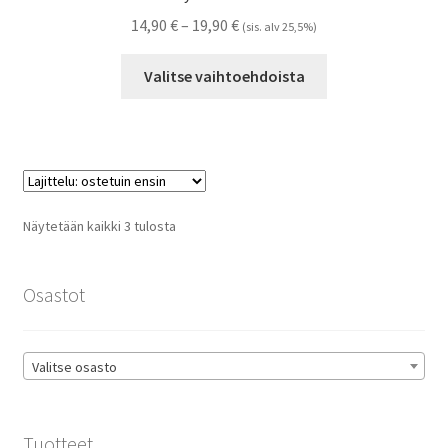
Hintaluokka:
14,90
€
–
19,90
€
(sis. alv 25,5%)
14,90 €
Tällä
-
Valitse vaihtoehdoista
tuotteella
19,90 €
on
useampi
muunnelma.
Voit
tehdä
Suosituimmat
Näytetään kaikki 3 tulosta
valinnat
ensin
tuotteen
sivulla.
Osastot
Valitse osasto
Tuotteet