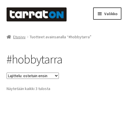
Siirry
Siirry
Valikko
navigointiin
sisältöön
Etusivu
Etusivu
Tuotteet avainsanalla “#hobbytarra”
Kyltit
#hobbytarra
Laserleikkaus & -kaiverrus
Mainosteippaukset & teippausten poisto
Suosituimmat
Näytetään kaikki 3 tulosta
Muovitarrat & tulostetut tarrat
ensin
Oma tili
Ostoskori