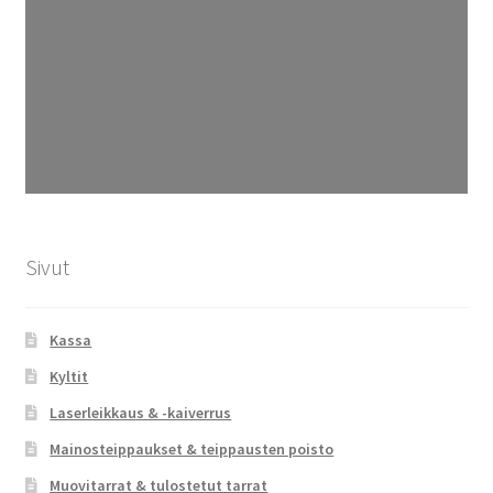
Sivut
Kassa
Kyltit
Laserleikkaus & -kaiverrus
Mainosteippaukset & teippausten poisto
Muovitarrat & tulostetut tarrat