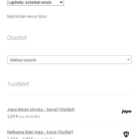
Voit
tehdä
Näytetään ainoa tulos
valinnat
tuotteen
sivulla.
Osastot
Valitse osasto
Tuotteet
Jopo ilman viivoja - tarrat (Outlet)
2,50
€
(sis. alv 25,5%)
Helkama kilpi logo - tarra (Outlet)
Hintaluokka:
1,50
€
–
2,90
€