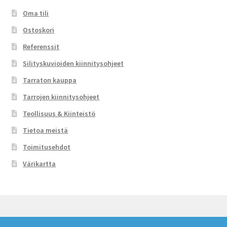
Oma tili
Ostoskori
Referenssit
Silityskuvioiden kiinnitysohjeet
Tarraton kauppa
Tarrojen kiinnitysohjeet
Teollisuus & Kiinteistö
Tietoa meistä
Toimitusehdot
Värikartta