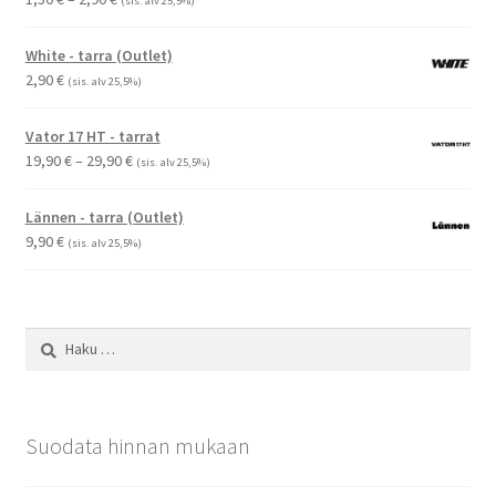
(sis. alv 25,5%)
1,50 €
-
White - tarra (Outlet)
2,90 €
2,90
€
(sis. alv 25,5%)
Vator 17 HT - tarrat
Hintaluokka:
19,90
€
–
29,90
€
(sis. alv 25,5%)
19,90 €
-
Lännen - tarra (Outlet)
29,90 €
9,90
€
(sis. alv 25,5%)
Haku:
Suodata hinnan mukaan