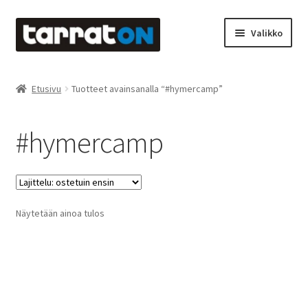
Siirry
Siirry
Valikko
navigointiin
sisältöön
Etusivu
Etusivu
Tuotteet avainsanalla “#hymercamp”
Kyltit
#hymercamp
Laserleikkaus & -kaiverrus
Mainosteippaukset & teippausten poisto
Näytetään ainoa tulos
Muovitarrat & tulostetut tarrat
Oma tili
Ostoskori