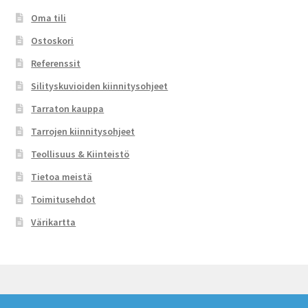
Oma tili
Ostoskori
Referenssit
Silityskuvioiden kiinnitysohjeet
Tarraton kauppa
Tarrojen kiinnitysohjeet
Teollisuus & Kiinteistö
Tietoa meistä
Toimitusehdot
Värikartta