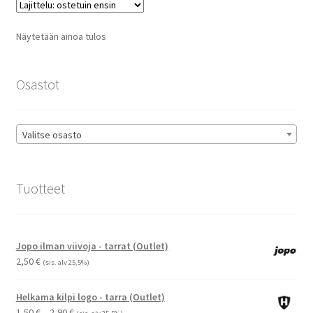
Voit
tehdä
Näytetään ainoa tulos
valinnat
tuotteen
sivulla.
Osastot
Valitse osasto
Tuotteet
Jopo ilman viivoja - tarrat (Outlet)
2,50
€
(sis. alv 25,5%)
Helkama kilpi logo - tarra (Outlet)
Hintaluokka:
1,50
€
–
2,90
€