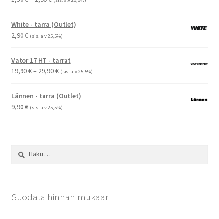
(sis. alv 25,5%)
1,50 €
-
White - tarra (Outlet)
2,90 €
2,90
€
(sis. alv 25,5%)
Vator 17 HT - tarrat
Hintaluokka:
19,90
€
–
29,90
€
(sis. alv 25,5%)
19,90 €
-
Lännen - tarra (Outlet)
29,90 €
9,90
€
(sis. alv 25,5%)
Haku:
Suodata hinnan mukaan