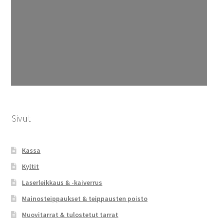
Sivut
Kassa
Kyltit
Laserleikkaus & -kaiverrus
Mainosteippaukset & teippausten poisto
Muovitarrat & tulostetut tarrat