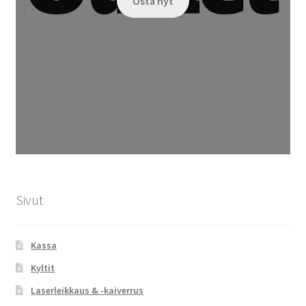
Osta nyt
Sivut
Kassa
Kyltit
Laserleikkaus & -kaiverrus