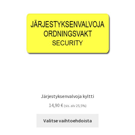
Referenssit
Silityskuvioiden kiinnitysohjeet
Tarrojen kiinnitysohjeet
Teollisuus & Kiinteistö
Tietoa meistä
Toimitusehdot
Järjestyksenvalvoja kyltti
Värikartta
14,90
€
(sis. alv 25,5%)
Tällä
Kassa
Valitse vaihtoehdoista
tuotteella
on