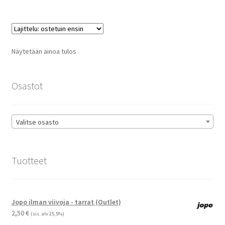
useampi
muunnelma.
Voit
tehdä
Näytetään ainoa tulos
valinnat
tuotteen
sivulla.
Osastot
Valitse osasto
Tuotteet
Jopo ilman viivoja - tarrat (Outlet)
2,50
€
(sis. alv 25,5%)