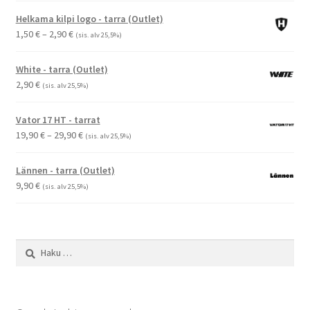
Helkama kilpi logo - tarra (Outlet)
Hintaluokka:
1,50
€
–
2,90
€
(sis. alv 25,5%)
1,50 €
-
White - tarra (Outlet)
2,90 €
2,90
€
(sis. alv 25,5%)
Vator 17 HT - tarrat
Hintaluokka:
19,90
€
–
29,90
€
(sis. alv 25,5%)
19,90 €
-
Lännen - tarra (Outlet)
29,90 €
9,90
€
(sis. alv 25,5%)
Haku: