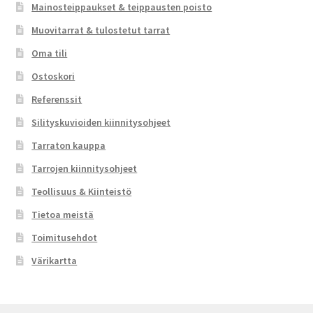
Mainosteippaukset & teippausten poisto
Muovitarrat & tulostetut tarrat
Oma tili
Ostoskori
Referenssit
Silityskuvioiden kiinnitysohjeet
Tarraton kauppa
Tarrojen kiinnitysohjeet
Teollisuus & Kiinteistö
Tietoa meistä
Toimitusehdot
Värikartta