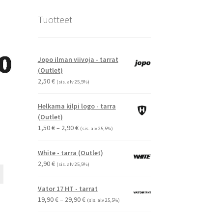
Tuotteet
Jopo ilman viivoja - tarrat
(Outlet)
2,50
€
(sis. alv 25,5%)
Helkama kilpi logo - tarra
(Outlet)
Hintaluokka:
1,50
€
–
2,90
€
(sis. alv 25,5%)
1,50 €
-
White - tarra (Outlet)
2,90 €
2,90
€
(sis. alv 25,5%)
Tällä
tuotteella
Vator 17 HT - tarrat
on
Hintaluokka:
19,90
€
–
29,90
€
(sis. alv 25,5%)
useampi
19,90 €
muunnelma.