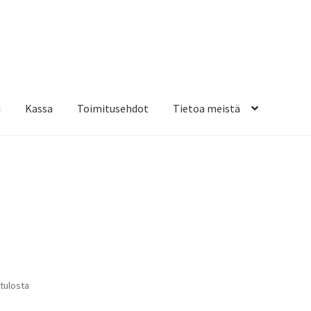
i
Kassa
Toimitusehdot
Tietoa meistä
osteippaukset & teippausten poisto
Muovitarrat & tulostetut tar
en kiinnitysohjeet
Tarrojen kiinnitysohjeet
Teollisuus & Kiinteistö
sa
Suosituimmat
 tulosta
ensin