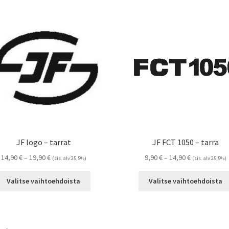
JF logo – tarrat
JF FCT 1050 – tarra
Hintaluokka:
Hintaluokka:
14,90
€
–
19,90
€
9,90
€
–
14,90
€
(sis. alv 25,5%)
(sis. alv 25,5%)
14,90 €
9,90 €
Tällä
-
-
Valitse vaihtoehdoista
Valitse vaihtoehdoista
tuotteella
19,90 €
14,90 €
on
useampi
muunnelma.