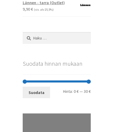
-
Voit
Lännen - tarra (Outlet)
29,90 €
tehdä
9,90
€
(sis. alv 25,5%)
valinnat
tuotteen
sivulla.
Haku:
Suodata hinnan mukaan
Minimihinta
Maksimihinta
Hinta:
0 €
—
30 €
Suodata