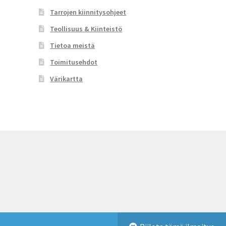
Tarrojen kiinnitysohjeet
Teollisuus & Kiinteistö
Tietoa meistä
Toimitusehdot
Värikartta