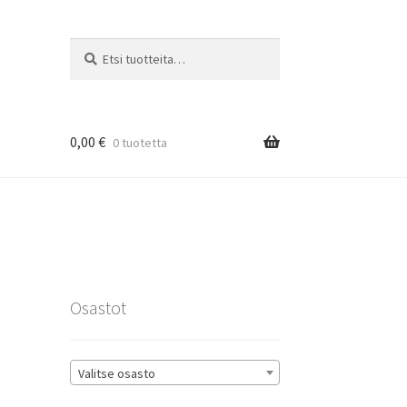
Etsi:
Haku
0,00
€
0 tuotetta
rat
Osastot
Valitse osasto