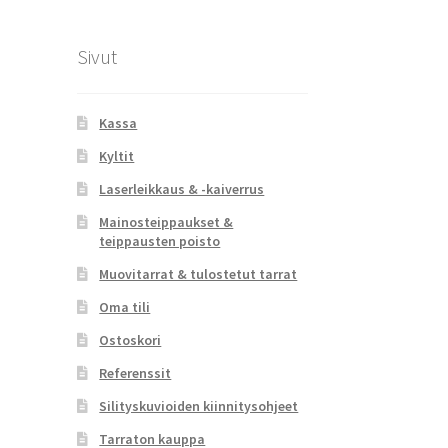
Sivut
Kassa
Kyltit
Laserleikkaus & -kaiverrus
Mainosteippaukset &
teippausten poisto
Muovitarrat & tulostetut tarrat
Oma tili
Ostoskori
Referenssit
Silityskuvioiden kiinnitysohjeet
Tarraton kauppa