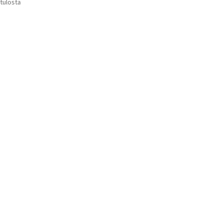
Suosituimmat
 tulosta
Voit
ensin
tehdä
valinnat
tuotteen
sivulla.