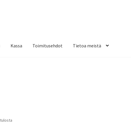
i
Kassa
Toimitusehdot
Tietoa meistä
osteippaukset & teippausten poisto
Muovitarrat & tulostetut tar
en kiinnitysohjeet
Tarrojen kiinnitysohjeet
Teollisuus & Kiinteistö
sa
Suosituimmat
 tulosta
ensin