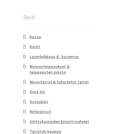
Sivut
Kassa
Kyltit
Laserleikkaus & -kaiverrus
Mainosteippaukset &
teippausten poisto
Muovitarrat & tulostetut tarrat
Oma tili
Ostoskori
Referenssit
Silityskuvioiden kiinnitysohjeet
Tarraton kauppa