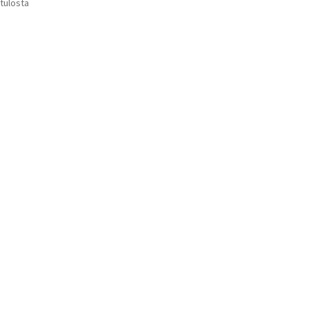
Suosituimmat
 tulosta
Voit
ensin
tehdä
valinnat
tuotteen
sivulla.