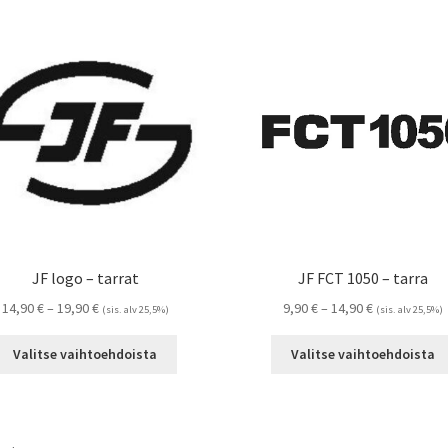
JF logo – tarrat
JF FCT 1050 – tarra
Hintaluokka:
Hintaluokka:
14,90
€
–
19,90
€
9,90
€
–
14,90
€
(sis. alv 25,5%)
(sis. alv 25,5%)
14,90 €
9,90 €
Tällä
-
-
Valitse vaihtoehdoista
Valitse vaihtoehdoista
tuotteella
19,90 €
14,90 €
on
useampi
muunnelma.