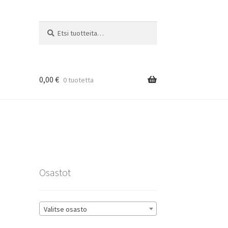
Etsi:
Haku
0,00
€
0 tuotetta
rat
Osastot
Valitse osasto