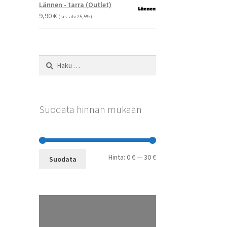
-
Voit
Lännen - tarra (Outlet)
29,90 €
tehdä
9,90
€
(sis. alv 25,5%)
valinnat
tuotteen
sivulla.
Haku:
Suodata hinnan mukaan
Minimihinta
Maksimihinta
Hinta:
0 €
—
30 €
Suodata