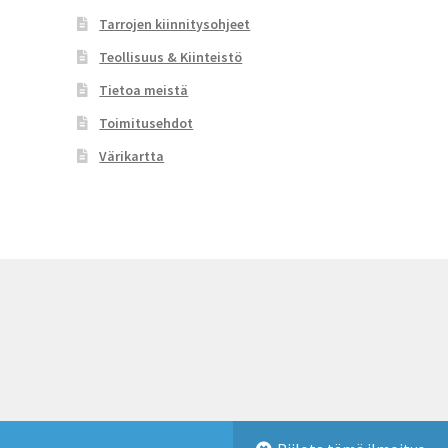
Tarrojen kiinnitysohjeet
Teollisuus & Kiinteistö
Tietoa meistä
Toimitusehdot
Värikartta