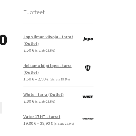
Tuotteet
Jopo ilman viivoja - tarrat
(Outlet)
2,50
€
(sis. alv 25,5%)
Helkama kilpi logo - tarra
(Outlet)
Hintaluokka:
1,50
€
–
2,90
€
(sis. alv 25,5%)
1,50 €
-
White - tarra (Outlet)
2,90 €
2,90
€
(sis. alv 25,5%)
Tällä
tuotteella
Vator 17 HT - tarrat
on
Hintaluokka:
19,90
€
–
29,90
€
(sis. alv 25,5%)
useampi
19,90 €
muunnelma.