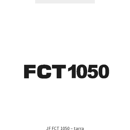
tuotteella
19,90 €
on
useampi
muunnelma.
Voit
tehdä
valinnat
tuotteen
sivulla.
JF FCT 1050 – tarra