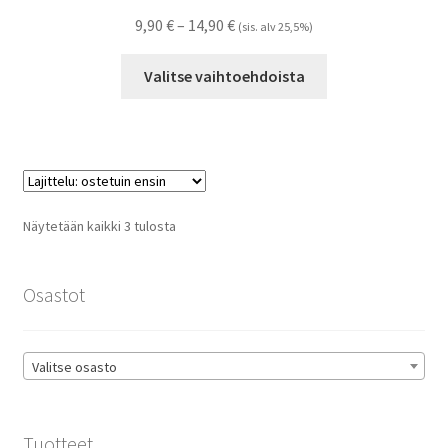
Hintaluokka:
9,90
€
–
14,90
€
(sis. alv 25,5%)
9,90 €
Tällä
-
Valitse vaihtoehdoista
tuotteella
14,90 €
on
useampi
muunnelma.
Voit
tehdä
Suosituimmat
Näytetään kaikki 3 tulosta
valinnat
ensin
tuotteen
sivulla.
Osastot
Valitse osasto
Tuotteet