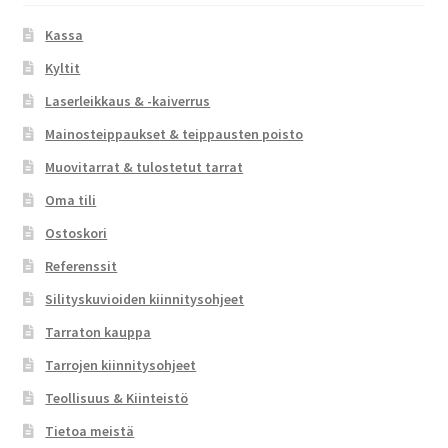
Kassa
Kyltit
Laserleikkaus & -kaiverrus
Mainosteippaukset & teippausten poisto
Muovitarrat & tulostetut tarrat
Oma tili
Ostoskori
Referenssit
Silityskuvioiden kiinnitysohjeet
Tarraton kauppa
Tarrojen kiinnitysohjeet
Teollisuus & Kiinteistö
Tietoa meistä