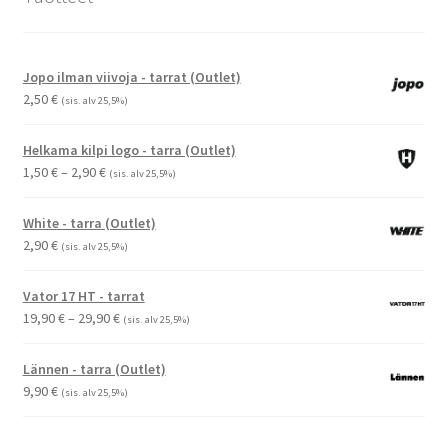
Jopo ilman viivoja - tarrat (Outlet)
2,50
€
(sis. alv 25,5%)
Helkama kilpi logo - tarra (Outlet)
Hintaluokka:
1,50
€
–
2,90
€
(sis. alv 25,5%)
1,50 €
-
White - tarra (Outlet)
2,90 €
2,90
€
(sis. alv 25,5%)
Vator 17 HT - tarrat
Hintaluokka:
19,90
€
–
29,90
€
(sis. alv 25,5%)
19,90 €
-
Lännen - tarra (Outlet)
29,90 €
9,90
€
(sis. alv 25,5%)