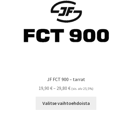
Referenssit
Silityskuvioiden kiinnitysohjeet
Tarrojen kiinnitysohjeet
Teollisuus & Kiinteistö
Tietoa meistä
JF FCT 900 – tarrat
Toimitusehdot
Hintaluokka:
19,90
€
–
29,80
€
(sis. alv 25,5%)
19,90 €
Tällä
Värikartta
-
Valitse vaihtoehdoista
tuotteella
29,80 €
on
Kassa
useampi
muunnelma.