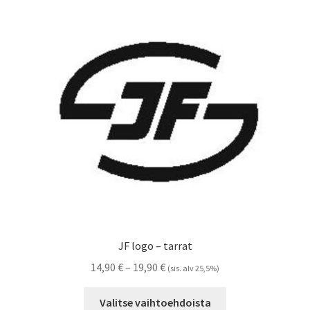
Voit
tehdä
valinnat
tuotteen
sivulla.
JF logo – tarrat
Hintaluokka:
14,90
€
–
19,90
€
(sis. alv 25,5%)
14,90 €
Tällä
-
Valitse vaihtoehdoista