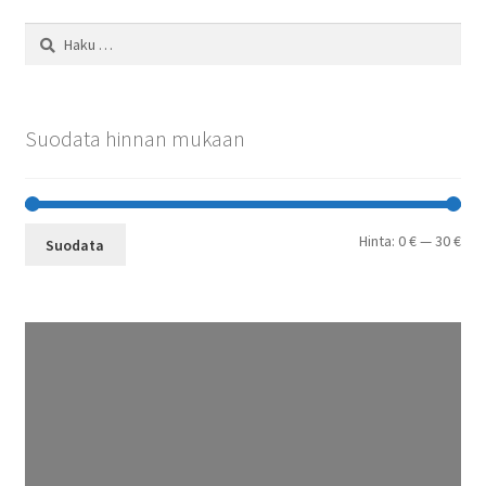
Haku:
Suodata hinnan mukaan
Min
Mak
Hinta:
0 €
—
30 €
Suodata