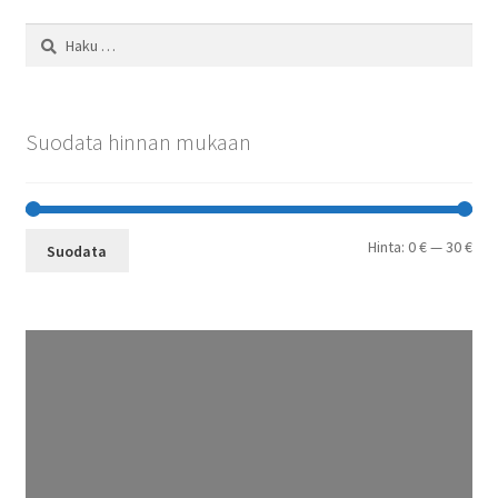
Haku:
Suodata hinnan mukaan
Min
Mak
Hinta:
0 €
—
30 €
Suodata