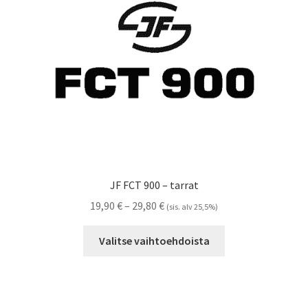
Referenssit
Silityskuvioiden kiinnitysohjeet
Tarrojen kiinnitysohjeet
Teollisuus & Kiinteistö
Tietoa meistä
JF FCT 900 – tarrat
Toimitusehdot
Hintaluokka:
19,90
€
–
29,80
€
(sis. alv 25,5%)
19,90 €
Tällä
Värikartta
-
Valitse vaihtoehdoista
tuotteella
29,80 €
on
Kassa
useampi
muunnelma.