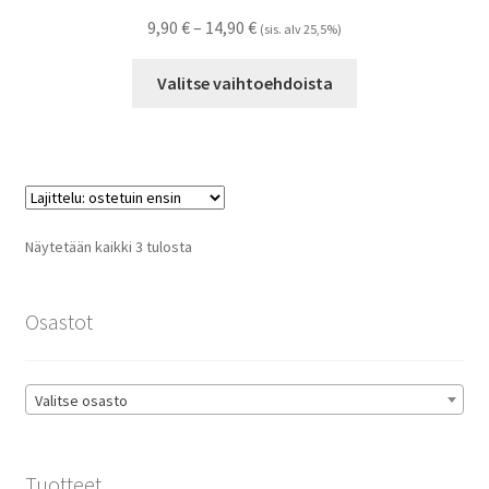
Hintaluokka:
9,90
€
–
14,90
€
(sis. alv 25,5%)
9,90 €
Tällä
-
Valitse vaihtoehdoista
tuotteella
14,90 €
on
useampi
muunnelma.
Voit
tehdä
Suosituimmat
Näytetään kaikki 3 tulosta
valinnat
ensin
tuotteen
sivulla.
Osastot
Valitse osasto
Tuotteet