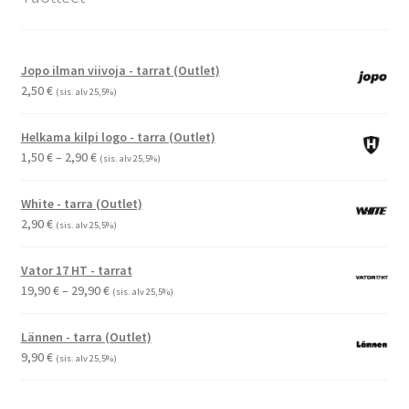
Jopo ilman viivoja - tarrat (Outlet)
2,50
€
(sis. alv 25,5%)
Helkama kilpi logo - tarra (Outlet)
Hintaluokka:
1,50
€
–
2,90
€
(sis. alv 25,5%)
1,50 €
-
White - tarra (Outlet)
2,90 €
2,90
€
(sis. alv 25,5%)
Vator 17 HT - tarrat
Hintaluokka:
19,90
€
–
29,90
€
(sis. alv 25,5%)
19,90 €
-
Lännen - tarra (Outlet)
29,90 €
9,90
€
(sis. alv 25,5%)