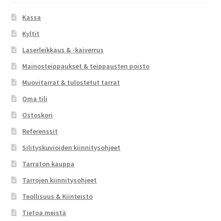
Kassa
Kyltit
Laserleikkaus & -kaiverrus
Mainosteippaukset & teippausten poisto
Muovitarrat & tulostetut tarrat
Oma tili
Ostoskori
Referenssit
Silityskuvioiden kiinnitysohjeet
Tarraton kauppa
Tarrojen kiinnitysohjeet
Teollisuus & Kiinteistö
Tietoa meistä