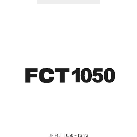
tuotteella
19,90 €
on
useampi
muunnelma.
Voit
tehdä
valinnat
tuotteen
sivulla.
JF FCT 1050 – tarra