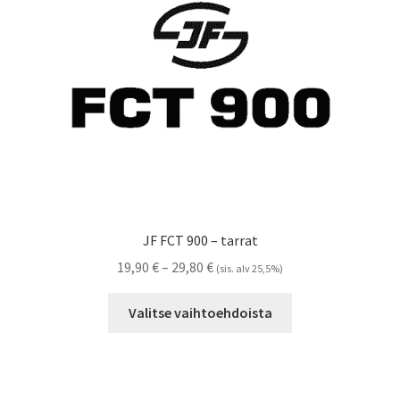
Referenssit
Silityskuvioiden kiinnitysohjeet
Tarrojen kiinnitysohjeet
Teollisuus & Kiinteistö
Tietoa meistä
JF FCT 900 – tarrat
Toimitusehdot
Hintaluokka:
19,90
€
–
29,80
€
(sis. alv 25,5%)
19,90 €
Tällä
Värikartta
-
Valitse vaihtoehdoista
tuotteella
29,80 €
on
Kassa
useampi
muunnelma.