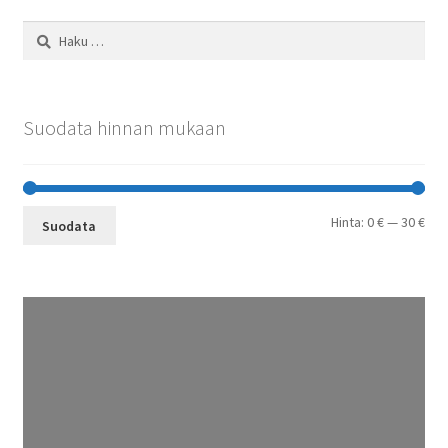
Haku:
Suodata hinnan mukaan
Min
Mak
Hinta:
0 €
—
30 €
Suodata