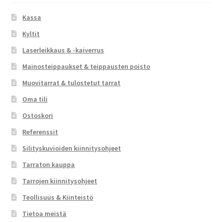
Kassa
Kyltit
Laserleikkaus & -kaiverrus
Mainosteippaukset & teippausten poisto
Muovitarrat & tulostetut tarrat
Oma tili
Ostoskori
Referenssit
Silityskuvioiden kiinnitysohjeet
Tarraton kauppa
Tarrojen kiinnitysohjeet
Teollisuus & Kiinteistö
Tietoa meistä