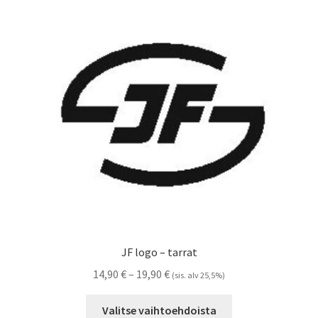
Voit
tehdä
valinnat
tuotteen
sivulla.
JF logo – tarrat
Hintaluokka:
14,90
€
–
19,90
€
(sis. alv 25,5%)
14,90 €
Tällä
-
Valitse vaihtoehdoista