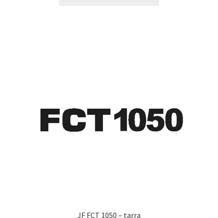
tuotteella
19,90 €
on
useampi
muunnelma.
Voit
tehdä
valinnat
tuotteen
sivulla.
JF FCT 1050 – tarra