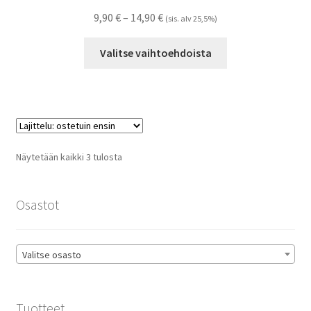
Hintaluokka:
9,90
€
–
14,90
€
(sis. alv 25,5%)
9,90 €
Tällä
-
Valitse vaihtoehdoista
tuotteella
14,90 €
on
useampi
muunnelma.
Voit
tehdä
Suosituimmat
Näytetään kaikki 3 tulosta
valinnat
ensin
tuotteen
sivulla.
Osastot
Valitse osasto
Tuotteet