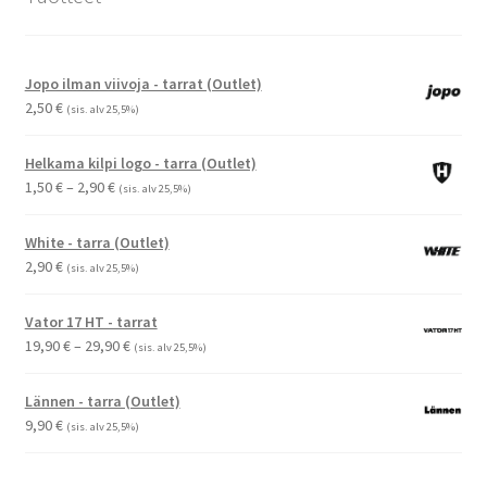
Jopo ilman viivoja - tarrat (Outlet)
2,50
€
(sis. alv 25,5%)
Helkama kilpi logo - tarra (Outlet)
Hintaluokka:
1,50
€
–
2,90
€
(sis. alv 25,5%)
1,50 €
-
White - tarra (Outlet)
2,90 €
2,90
€
(sis. alv 25,5%)
Vator 17 HT - tarrat
Hintaluokka:
19,90
€
–
29,90
€
(sis. alv 25,5%)
19,90 €
-
Lännen - tarra (Outlet)
29,90 €
9,90
€
(sis. alv 25,5%)