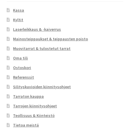
Kassa
Kyltit
Laserleikkaus & -kaiverrus
Mainosteippaukset & teippausten poisto
Muovitarrat & tulostetut tarrat
Oma tili
Ostoskori
Referenssit
Silityskuvioiden kiinnitysohjeet
Tarraton kauppa
Tarrojen kiinnitysohjeet
Teollisuus & Kiinteistö
Tietoa meistä