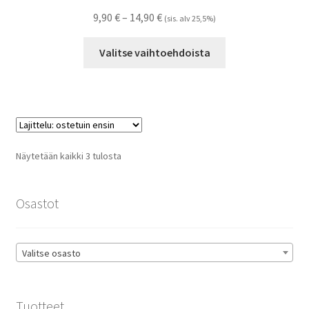
Hintaluokka:
9,90
€
–
14,90
€
(sis. alv 25,5%)
9,90 €
Tällä
-
Valitse vaihtoehdoista
tuotteella
14,90 €
on
useampi
muunnelma.
Voit
tehdä
Suosituimmat
Näytetään kaikki 3 tulosta
valinnat
ensin
tuotteen
sivulla.
Osastot
Valitse osasto
Tuotteet