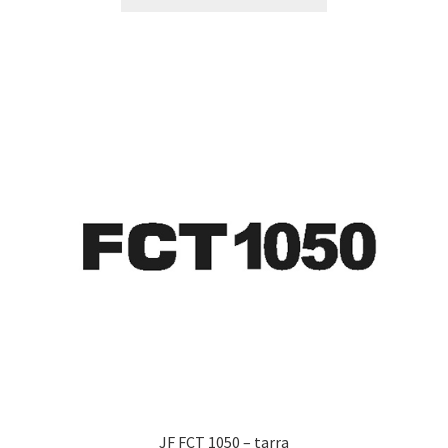
tuotteella
19,90 €
on
useampi
muunnelma.
Voit
tehdä
valinnat
tuotteen
sivulla.
JF FCT 1050 – tarra