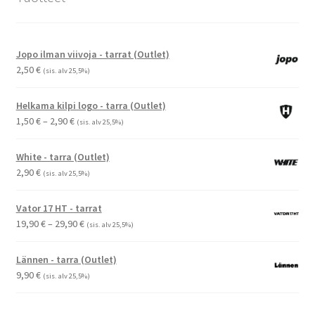
Jopo ilman viivoja - tarrat (Outlet)
2,50
€
(sis. alv 25,5%)
Helkama kilpi logo - tarra (Outlet)
Hintaluokka:
1,50
€
–
2,90
€
(sis. alv 25,5%)
1,50 €
-
White - tarra (Outlet)
2,90 €
2,90
€
(sis. alv 25,5%)
Vator 17 HT - tarrat
Hintaluokka:
19,90
€
–
29,90
€
(sis. alv 25,5%)
19,90 €
-
Lännen - tarra (Outlet)
29,90 €
9,90
€
(sis. alv 25,5%)