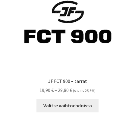
Referenssit
Silityskuvioiden kiinnitysohjeet
Tarrojen kiinnitysohjeet
Teollisuus & Kiinteistö
Tietoa meistä
JF FCT 900 – tarrat
Toimitusehdot
Hintaluokka:
19,90
€
–
29,80
€
(sis. alv 25,5%)
19,90 €
Tällä
Värikartta
-
Valitse vaihtoehdoista
tuotteella
29,80 €
on
Kassa
useampi
muunnelma.