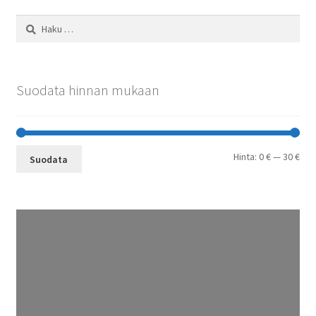
Haku:
Suodata hinnan mukaan
Min
Mak
Hinta:
0 €
—
30 €
Suodata