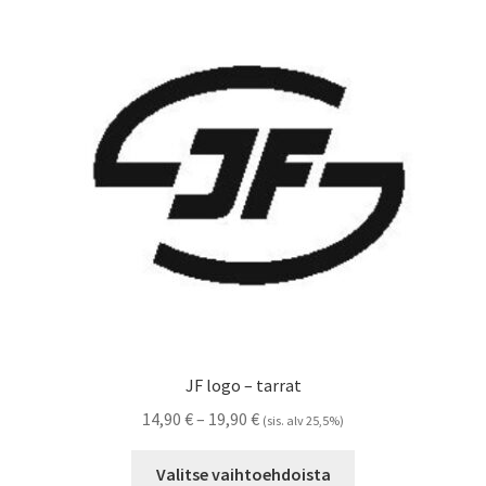
Voit
tehdä
valinnat
tuotteen
sivulla.
JF logo – tarrat
Hintaluokka:
14,90
€
–
19,90
€
(sis. alv 25,5%)
14,90 €
Tällä
-
Valitse vaihtoehdoista