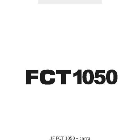
tuotteella
19,90 €
on
useampi
muunnelma.
Voit
tehdä
valinnat
tuotteen
sivulla.
JF FCT 1050 – tarra