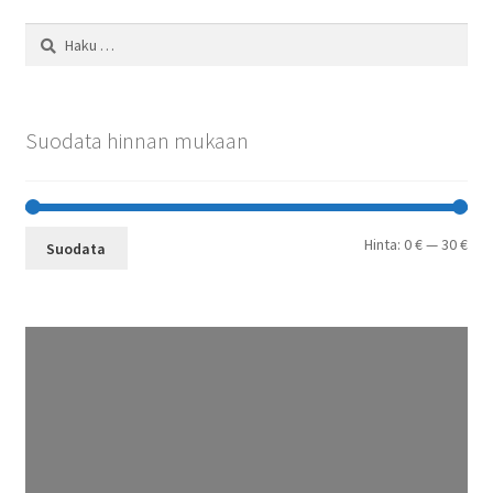
Haku:
Suodata hinnan mukaan
Min
Mak
Hinta:
0 €
—
30 €
Suodata