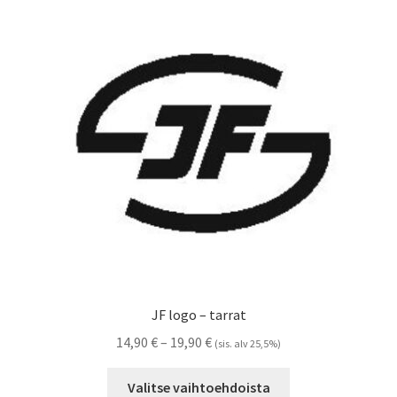
Voit
tehdä
valinnat
tuotteen
sivulla.
JF logo – tarrat
Hintaluokka:
14,90
€
–
19,90
€
(sis. alv 25,5%)
14,90 €
Tällä
-
Valitse vaihtoehdoista