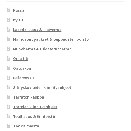
Kassa
Kyltit
Laserleikkaus & -kaiverrus
Mainosteippaukset & teippausten poisto
Muovitarrat & tulostetut tarrat
Oma tili
Ostoskori
Referenssit
Silityskuvioiden kiinnitysohjeet
Tarraton kauppa
Tarrojen kiinnitysohjeet
Teollisuus & Kiinteistö
Tietoa meistä