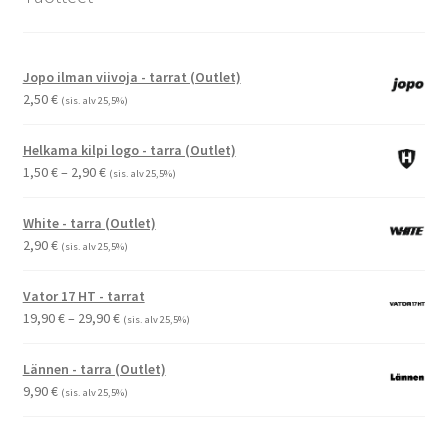
Jopo ilman viivoja - tarrat (Outlet)
2,50
€
(sis. alv 25,5%)
Helkama kilpi logo - tarra (Outlet)
Hintaluokka:
1,50
€
–
2,90
€
(sis. alv 25,5%)
1,50 €
-
White - tarra (Outlet)
2,90 €
2,90
€
(sis. alv 25,5%)
Vator 17 HT - tarrat
Hintaluokka:
19,90
€
–
29,90
€
(sis. alv 25,5%)
19,90 €
-
Lännen - tarra (Outlet)
29,90 €
9,90
€
(sis. alv 25,5%)