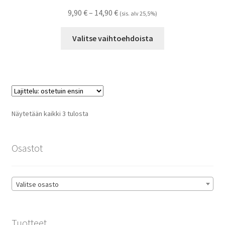
Hintaluokka:
9,90
€
–
14,90
€
(sis. alv 25,5%)
9,90 €
Tällä
-
Valitse vaihtoehdoista
tuotteella
14,90 €
on
useampi
muunnelma.
Voit
tehdä
Suosituimmat
Näytetään kaikki 3 tulosta
valinnat
ensin
tuotteen
sivulla.
Osastot
Valitse osasto
Tuotteet