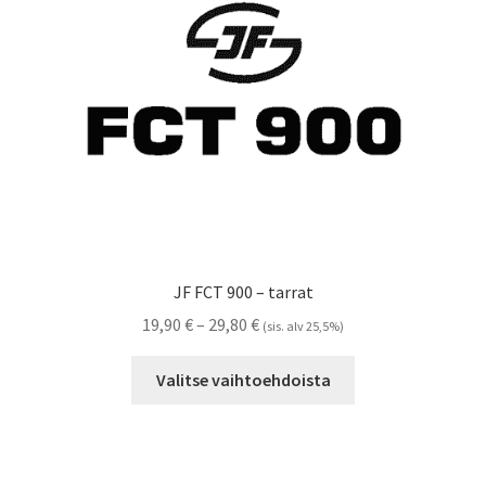
Referenssit
Silityskuvioiden kiinnitysohjeet
Tarrojen kiinnitysohjeet
Teollisuus & Kiinteistö
Tietoa meistä
JF FCT 900 – tarrat
Toimitusehdot
Hintaluokka:
19,90
€
–
29,80
€
(sis. alv 25,5%)
19,90 €
Tällä
Värikartta
-
Valitse vaihtoehdoista
tuotteella
29,80 €
on
Kassa
useampi
muunnelma.