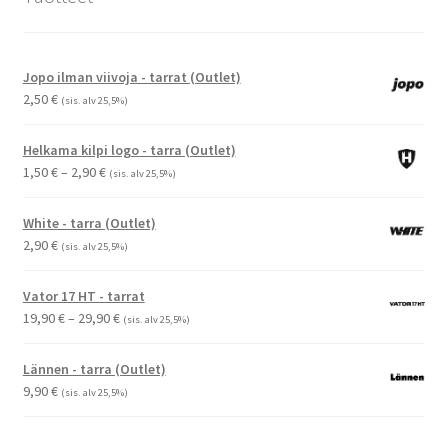
Jopo ilman viivoja - tarrat (Outlet)
2,50
€
(sis. alv 25,5%)
Helkama kilpi logo - tarra (Outlet)
Hintaluokka:
1,50
€
–
2,90
€
(sis. alv 25,5%)
1,50 €
-
White - tarra (Outlet)
2,90 €
2,90
€
(sis. alv 25,5%)
Vator 17 HT - tarrat
Hintaluokka:
19,90
€
–
29,90
€
(sis. alv 25,5%)
19,90 €
-
Lännen - tarra (Outlet)
29,90 €
9,90
€
(sis. alv 25,5%)