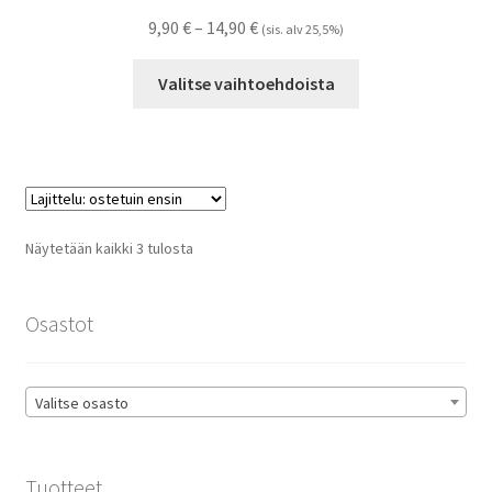
Hintaluokka:
9,90
€
–
14,90
€
(sis. alv 25,5%)
9,90 €
Tällä
-
Valitse vaihtoehdoista
tuotteella
14,90 €
on
useampi
muunnelma.
Voit
tehdä
Suosituimmat
Näytetään kaikki 3 tulosta
valinnat
ensin
tuotteen
sivulla.
Osastot
Valitse osasto
Tuotteet