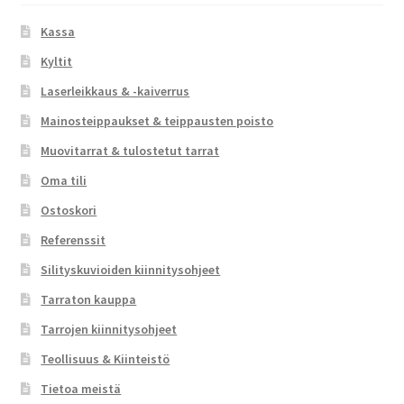
Kassa
Kyltit
Laserleikkaus & -kaiverrus
Mainosteippaukset & teippausten poisto
Muovitarrat & tulostetut tarrat
Oma tili
Ostoskori
Referenssit
Silityskuvioiden kiinnitysohjeet
Tarraton kauppa
Tarrojen kiinnitysohjeet
Teollisuus & Kiinteistö
Tietoa meistä