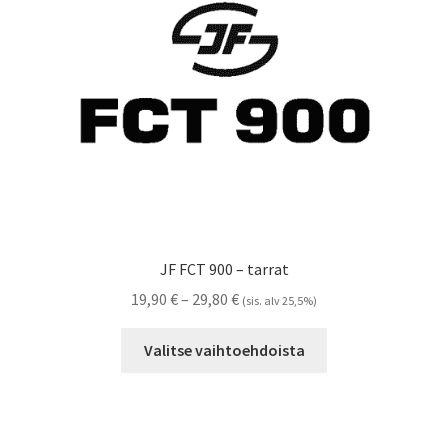
Referenssit
Silityskuvioiden kiinnitysohjeet
Tarrojen kiinnitysohjeet
Teollisuus & Kiinteistö
Tietoa meistä
JF FCT 900 – tarrat
Toimitusehdot
Hintaluokka:
19,90
€
–
29,80
€
(sis. alv 25,5%)
19,90 €
Tällä
Värikartta
-
Valitse vaihtoehdoista
tuotteella
29,80 €
on
Kassa
useampi
muunnelma.