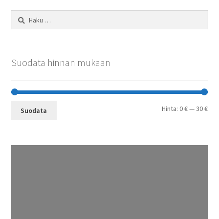
Haku:
Suodata hinnan mukaan
Min
Mak
Hinta:
0 €
—
30 €
Suodata