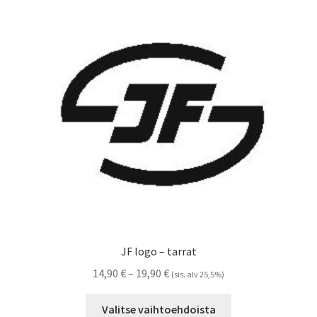
Voit
tehdä
valinnat
tuotteen
sivulla.
JF logo – tarrat
Hintaluokka:
14,90
€
–
19,90
€
(sis. alv 25,5%)
14,90 €
Tällä
-
Valitse vaihtoehdoista