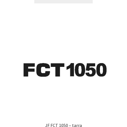
tuotteella
19,90 €
on
useampi
muunnelma.
Voit
tehdä
valinnat
tuotteen
sivulla.
JF FCT 1050 – tarra