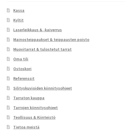
Kassa
Kyltit
Laserleikkaus & -kaiverrus
Mainosteippaukset & teippausten poisto
Muovitarrat & tulostetut tarrat
Oma tili
Ostoskori
Referenssit
Silityskuvioiden kiinnitysohjeet
Tarraton kauppa
Tarrojen kiinnitysohjeet
Teollisuus & Kiinteistö
Tietoa meistä