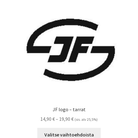
Voit
tehdä
valinnat
tuotteen
sivulla.
JF logo – tarrat
Hintaluokka:
14,90
€
–
19,90
€
(sis. alv 25,5%)
14,90 €
Tällä
-
Valitse vaihtoehdoista