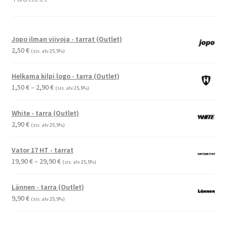
Jopo ilman viivoja - tarrat (Outlet)
2,50
€
(sis. alv 25,5%)
Helkama kilpi logo - tarra (Outlet)
Hintaluokka:
1,50
€
–
2,90
€
(sis. alv 25,5%)
1,50 €
-
White - tarra (Outlet)
2,90 €
2,90
€
(sis. alv 25,5%)
Vator 17 HT - tarrat
Hintaluokka:
19,90
€
–
29,90
€
(sis. alv 25,5%)
19,90 €
-
Lännen - tarra (Outlet)
29,90 €
9,90
€
(sis. alv 25,5%)