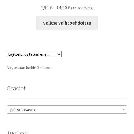
Hintaluokka:
9,90
€
–
14,90
€
(sis. alv 25,5%)
9,90 €
Tällä
-
Valitse vaihtoehdoista
tuotteella
14,90 €
on
useampi
muunnelma.
Voit
tehdä
Suosituimmat
Näytetään kaikki 3 tulosta
valinnat
ensin
tuotteen
sivulla.
Osastot
Valitse osasto
Tuotteet