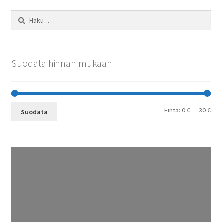
Haku:
Suodata hinnan mukaan
Min
Mak
Hinta:
0 €
—
30 €
Suodata