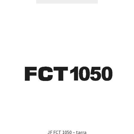
tuotteella
19,90 €
on
useampi
muunnelma.
Voit
tehdä
valinnat
tuotteen
sivulla.
JF FCT 1050 – tarra