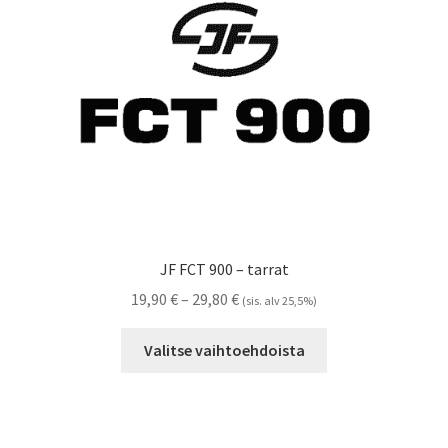
Referenssit
Silityskuvioiden kiinnitysohjeet
Tarrojen kiinnitysohjeet
Teollisuus & Kiinteistö
Tietoa meistä
JF FCT 900 – tarrat
Toimitusehdot
Hintaluokka:
19,90
€
–
29,80
€
(sis. alv 25,5%)
19,90 €
Tällä
Värikartta
-
Valitse vaihtoehdoista
tuotteella
29,80 €
on
Kassa
useampi
muunnelma.