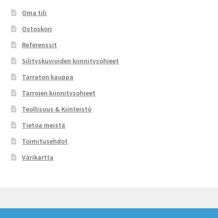
Oma tili
Ostoskori
Referenssit
Silityskuvioiden kiinnitysohjeet
Tarraton kauppa
Tarrojen kiinnitysohjeet
Teollisuus & Kiinteistö
Tietoa meistä
Toimitusehdot
Värikartta