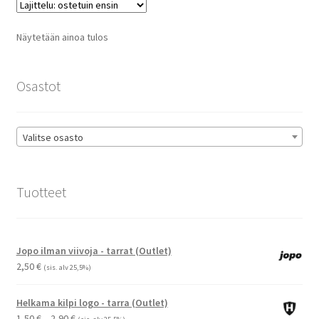
Voit
tehdä
Näytetään ainoa tulos
valinnat
tuotteen
sivulla.
Osastot
Valitse osasto
Tuotteet
Jopo ilman viivoja - tarrat (Outlet)
2,50
€
(sis. alv 25,5%)
Helkama kilpi logo - tarra (Outlet)
Hintaluokka:
1,50
€
–
2,90
€