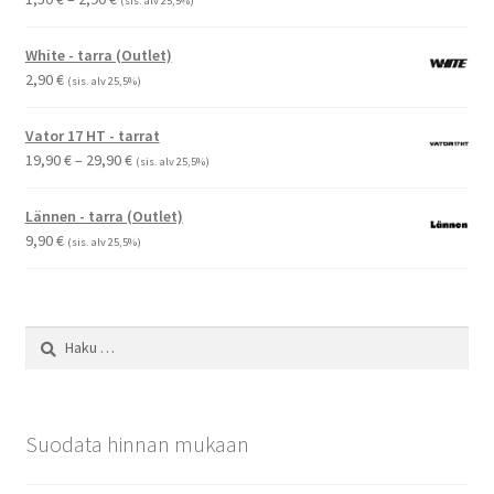
(sis. alv 25,5%)
1,50 €
-
White - tarra (Outlet)
2,90 €
2,90
€
(sis. alv 25,5%)
Vator 17 HT - tarrat
Hintaluokka:
19,90
€
–
29,90
€
(sis. alv 25,5%)
19,90 €
-
Lännen - tarra (Outlet)
29,90 €
9,90
€
(sis. alv 25,5%)
Haku:
Suodata hinnan mukaan