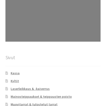
Sivut
Kassa
Kyltit
Laserleikkaus & -kaiverrus
Mainosteippaukset & teippausten poisto
Muovitarrat & tulostetut tarrat