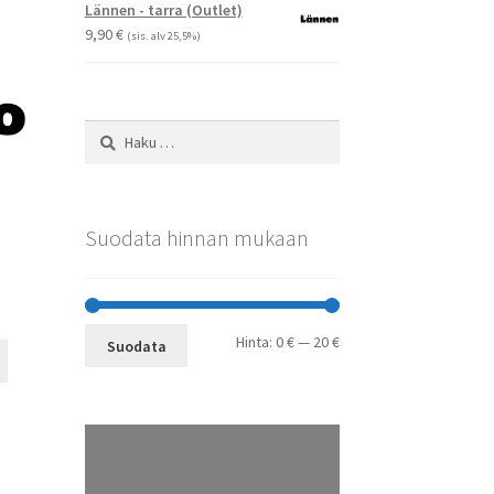
-
Voit
Lännen - tarra (Outlet)
29,90 €
tehdä
9,90
€
(sis. alv 25,5%)
valinnat
tuotteen
sivulla.
Haku:
Suodata hinnan mukaan
Minimihinta
Maksimihinta
Hinta:
0 €
—
20 €
Suodata
Tällä
tuotteella
on
useampi
muunnelma.
Voit