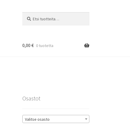
Etsi:
Haku
0,00
€
0 tuotetta
rat
Osastot
Valitse osasto