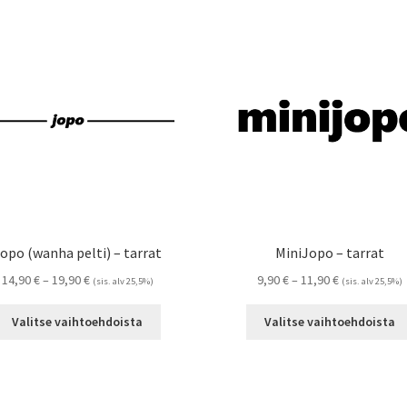
opo (wanha pelti) – tarrat
MiniJopo – tarrat
Hintaluokka:
Hintaluokka:
14,90
€
–
19,90
€
9,90
€
–
11,90
€
(sis. alv 25,5%)
(sis. alv 25,5%)
14,90 €
9,90 €
Tällä
-
-
Valitse vaihtoehdoista
Valitse vaihtoehdoista
tuotteella
19,90 €
11,90 €
on
useampi
muunnelma.