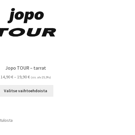
tehdä
valinnat
tuotteen
sivulla.
Jopo TOUR – tarrat
Hintaluokka:
14,90
€
–
19,90
€
(sis. alv 25,5%)
14,90 €
Tällä
-
Valitse vaihtoehdoista
tuotteella
19,90 €
on
useampi
muunnelma.
Suosituimmat
 tulosta
Voit
ensin
tehdä
valinnat