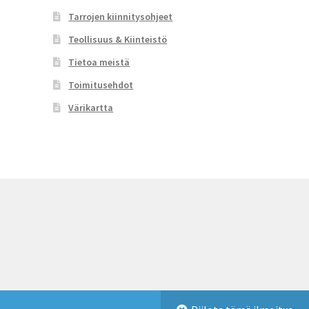
Tarrojen kiinnitysohjeet
Teollisuus & Kiinteistö
Tietoa meistä
Toimitusehdot
Värikartta