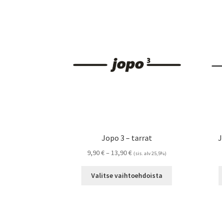
Jopo 3 – tarrat
J
Hintaluokka:
9,90
€
–
13,90
€
(sis. alv 25,5%)
9,90 €
Tällä
-
Valitse vaihtoehdoista
tuotteella
13,90 €
on
useampi
muunnelma.