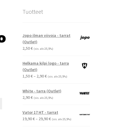
Tuotteet
Jopo ilman viivoja - tarrat
(Outlet)
2,50
€
(sis. alv 25,5%)
Helkama kilpi logo - tarra
(Outlet)
Hintaluokka:
1,50
€
–
2,90
€
(sis. alv 25,5%)
1,50 €
-
White - tarra (Outlet)
2,90 €
2,90
€
(sis. alv 25,5%)
Tällä
tuotteella
Vator 17 HT - tarrat
on
Hintaluokka:
19,90
€
–
29,90
€
(sis. alv 25,5%)
useampi
19,90 €
muunnelma.