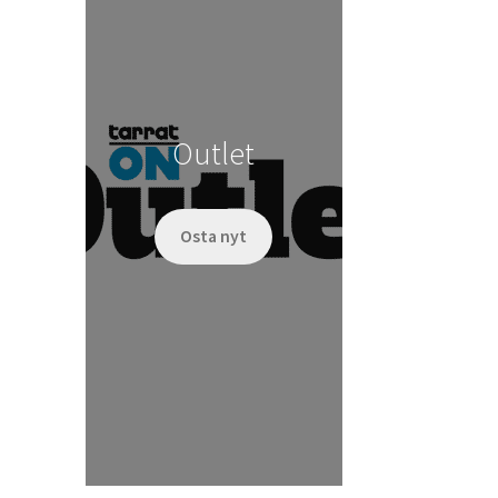
tehdä
valinnat
tuotteen
sivulla.
Outlet
Osta nyt