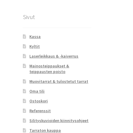
Sivut
Kassa
Kyltit
Laserleikkaus & -kaiverrus
Mainosteippaukset &
teippausten poisto
Muovitarrat & tulostetut tarrat
Oma tili
Ostoskori
Referenssit
Silityskuvioiden kiinnitysohjeet
Tarraton kauppa