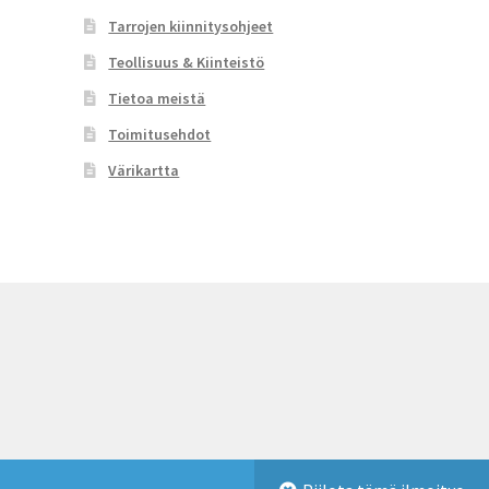
Tarrojen kiinnitysohjeet
Teollisuus & Kiinteistö
Tietoa meistä
Toimitusehdot
Värikartta