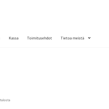
i
Kassa
Toimitusehdot
Tietoa meistä
osteippaukset & teippausten poisto
Muovitarrat & tulostetut tar
en kiinnitysohjeet
Tarrojen kiinnitysohjeet
Teollisuus & Kiinteistö
sa
Suosituimmat
 tulosta
ensin