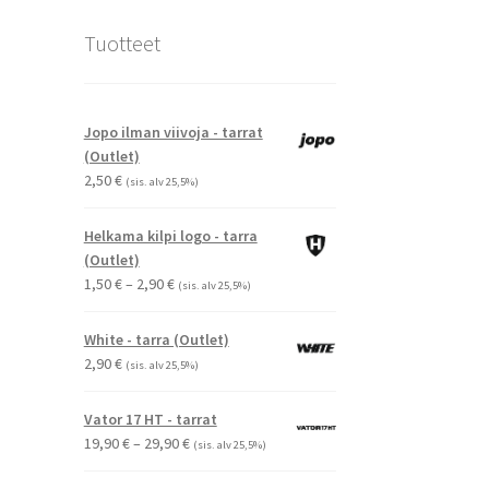
Tuotteet
Jopo ilman viivoja - tarrat
(Outlet)
2,50
€
(sis. alv 25,5%)
Helkama kilpi logo - tarra
(Outlet)
Hintaluokka:
1,50
€
–
2,90
€
(sis. alv 25,5%)
1,50 €
-
White - tarra (Outlet)
2,90 €
2,90
€
(sis. alv 25,5%)
Vator 17 HT - tarrat
Hintaluokka:
19,90
€
–
29,90
€
(sis. alv 25,5%)
19,90 €