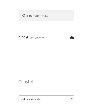
Etsi:
Haku
0,00
€
0 tuotetta
rat
Osastot
Valitse osasto