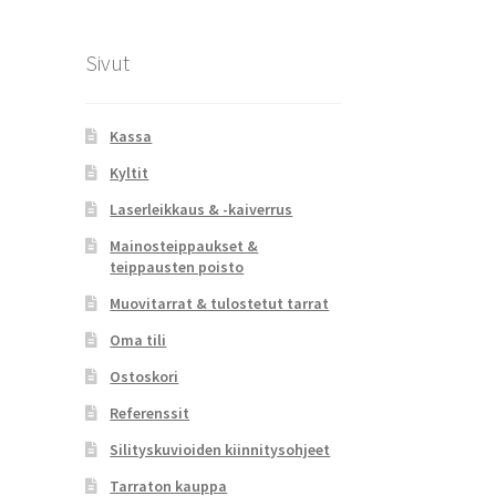
Sivut
Kassa
Kyltit
Laserleikkaus & -kaiverrus
Mainosteippaukset &
teippausten poisto
Muovitarrat & tulostetut tarrat
Oma tili
Ostoskori
Referenssit
Silityskuvioiden kiinnitysohjeet
Tarraton kauppa