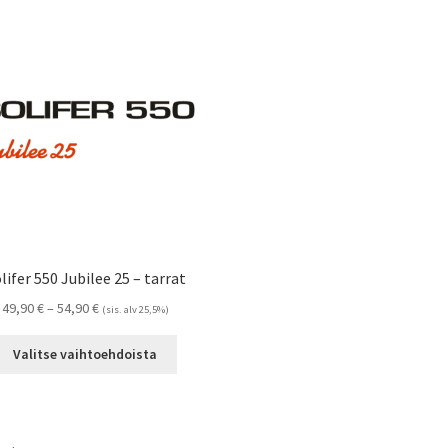
lifer 550 Jubilee 25 – tarrat
Hintaluokka:
49,90
€
–
54,90
€
(sis. alv 25,5%)
49,90 €
Tällä
-
Valitse vaihtoehdoista
tuotteella
54,90 €
on
useampi
muunnelma.