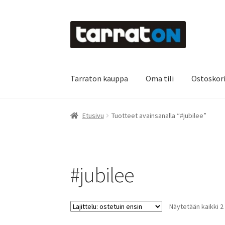
Siirry
Siirry
navigointiin
sisältöön
Tarraton kauppa
Oma tili
Ostoskor
Etusivu
Kyltit
Laserleikkaus & -kaiverrus
Main
Etusivu
Tuotteet avainsanalla “#jubilee”
Oma tili
Ostoskori
Referenssit
Silityskuvioid
Tietoa meistä
Toimitusehdot
Värikartta
Kas
#jubilee
Näytetään kaikki 2