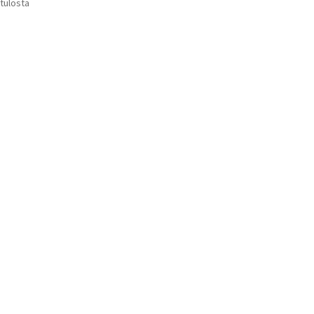
Suosituimmat
 tulosta
Voit
ensin
tehdä
valinnat
tuotteen
sivulla.