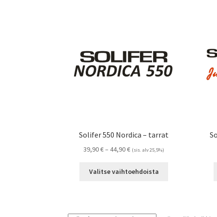
Solifer 550 Nordica – tarrat
So
Hintaluokka:
39,90
€
–
44,90
€
(sis. alv 25,5%)
39,90 €
Tällä
-
Valitse vaihtoehdoista
tuotteella
44,90 €
on
useampi
muunnelma.