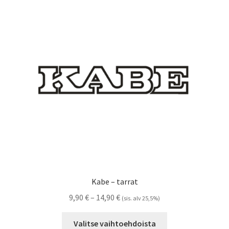
Voit
tehdä
valinnat
tuotteen
sivulla.
Kabe – tarrat
Hintaluokka:
9,90
€
–
14,90
€
(sis. alv 25,5%)
9,90 €
Tällä
-
Valitse vaihtoehdoista