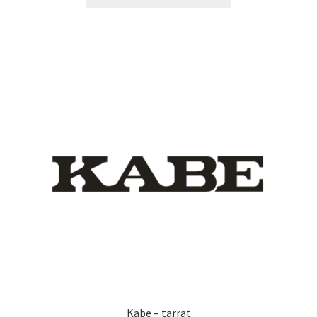
tuotteella
14,90 €
on
useampi
muunnelma.
Voit
tehdä
valinnat
tuotteen
sivulla.
Kabe – tarrat