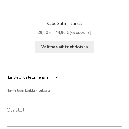
Kabe Safir – tarrat
Hintaluokka:
39,90
€
–
44,90
€
(sis. alv 25,5%)
39,90 €
Tällä
-
Valitse vaihtoehdoista
tuotteella
44,90 €
on
useampi
muunnelma.
Voit
tehdä
Suosituimmat
Näytetään kaikki 4 tulosta
valinnat
ensin
tuotteen
sivulla.
Osastot