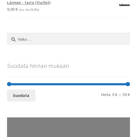
-
Lännen - tarra (Outlet)
29,90 €
9,90
€
(sis. alv 25,5%)
Haku:
Suodata hinnan mukaan
Min
Mak
Hinta:
0 €
—
50 €
Suodata