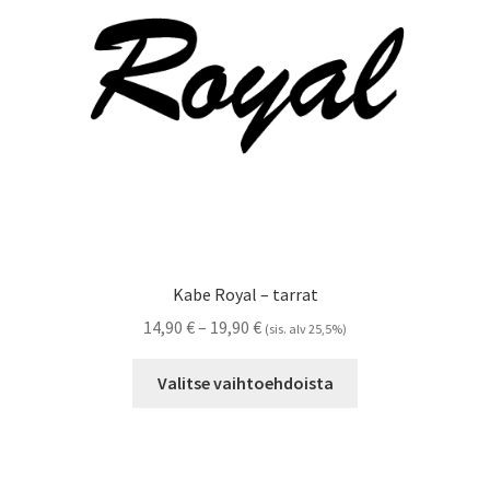
Referenssit
Silityskuvioiden kiinnitysohjeet
Tarrojen kiinnitysohjeet
Teollisuus & Kiinteistö
Tietoa meistä
Kabe Royal – tarrat
Toimitusehdot
Hintaluokka:
14,90
€
–
19,90
€
(sis. alv 25,5%)
14,90 €
Tällä
Värikartta
-
Valitse vaihtoehdoista
tuotteella
19,90 €
on
Kassa
useampi
muunnelma.