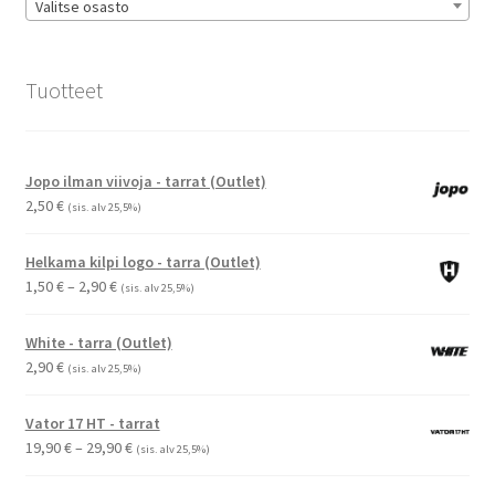
Valitse osasto
Tuotteet
Jopo ilman viivoja - tarrat (Outlet)
2,50
€
(sis. alv 25,5%)
Helkama kilpi logo - tarra (Outlet)
Hintaluokka:
1,50
€
–
2,90
€
(sis. alv 25,5%)
1,50 €
-
White - tarra (Outlet)
2,90 €
2,90
€
(sis. alv 25,5%)
Vator 17 HT - tarrat
Hintaluokka:
19,90
€
–
29,90
€
(sis. alv 25,5%)
19,90 €