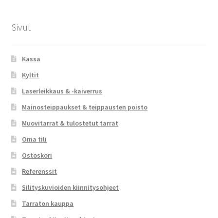
Sivut
Kassa
Kyltit
Laserleikkaus & -kaiverrus
Mainosteippaukset & teippausten poisto
Muovitarrat & tulostetut tarrat
Oma tili
Ostoskori
Referenssit
Silityskuvioiden kiinnitysohjeet
Tarraton kauppa