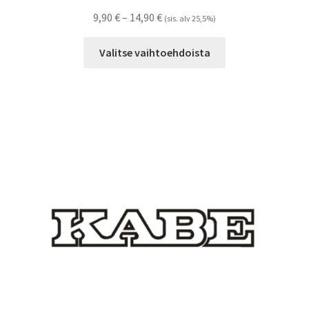
Hintaluokka:
9,90
€
–
14,90
€
(sis. alv 25,5%)
9,90 €
Tällä
-
Valitse vaihtoehdoista
tuotteella
14,90 €
on
useampi
muunnelma.
Voit
tehdä
valinnat
tuotteen
sivulla.