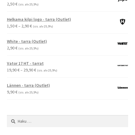
2,50
€
(sis. alv 25,5%)
Helkama kilpi logo - tarra (Outlet)
Hintaluokka:
1,50
€
–
2,90
€
(sis. alv 25,5%)
1,50 €
-
White - tarra (Outlet)
2,90 €
2,90
€
(sis. alv 25,5%)
Vator 17 HT - tarrat
Hintaluokka:
19,90
€
–
29,90
€
(sis. alv 25,5%)
19,90 €
-
Lännen - tarra (Outlet)
29,90 €
9,90
€
(sis. alv 25,5%)
Haku: