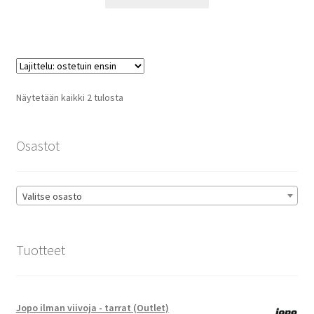
tuotteella
27,90 €
on
useampi
muunnelma.
Voit
tehdä
Suosituimmat
Näytetään kaikki 2 tulosta
valinnat
ensin
tuotteen
sivulla.
Osastot
Valitse osasto
Tuotteet
Jopo ilman viivoja - tarrat (Outlet)