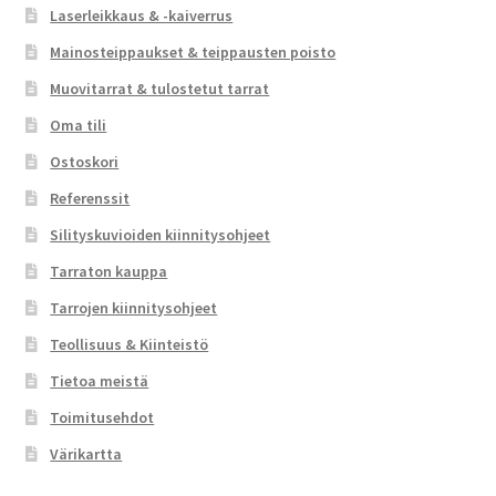
Laserleikkaus & -kaiverrus
Mainosteippaukset & teippausten poisto
Muovitarrat & tulostetut tarrat
Oma tili
Ostoskori
Referenssit
Silityskuvioiden kiinnitysohjeet
Tarraton kauppa
Tarrojen kiinnitysohjeet
Teollisuus & Kiinteistö
Tietoa meistä
Toimitusehdot
Värikartta