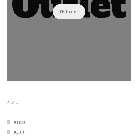
Osta nyt
Sivut
Kassa
Kyltit