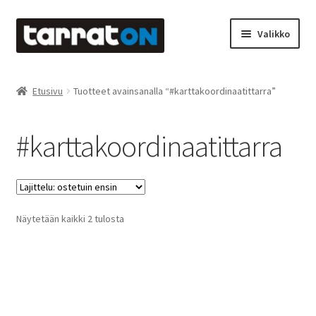
Siirry
Siirry
Valikko
navigointiin
sisältöön
Etusivu
Etusivu
Tuotteet avainsanalla “#karttakoordinaatittarra”
Kyltit
#karttakoordinaatittarra
Laserleikkaus & -kaiverrus
Mainosteippaukset & teippausten poisto
Suosituimmat
Näytetään kaikki 2 tulosta
Muovitarrat & tulostetut tarrat
ensin
Oma tili
Ostoskori