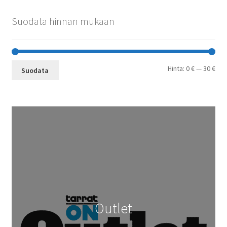
Suodata hinnan mukaan
Min
Mak
Hinta:
0 €
—
30 €
Suodata
Outlet