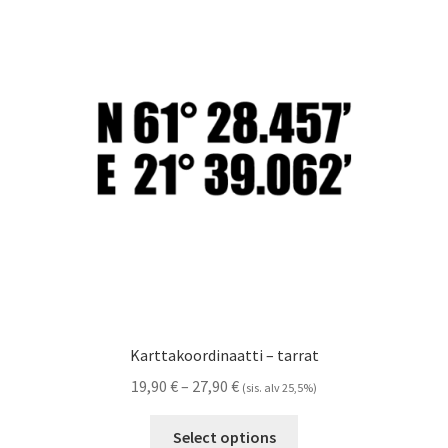
Voit
tehdä
valinnat
tuotteen
sivulla.
Karttakoordinaatti – tarrat
Hintaluokka:
19,90
€
–
27,90
€
(sis. alv 25,5%)
19,90 €
Tällä
-
Select options